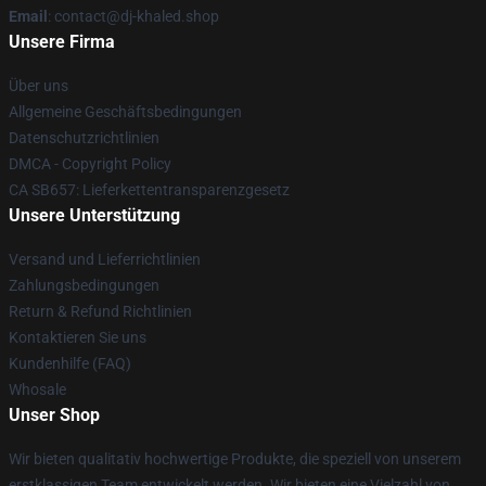
Email
: contact@dj-khaled.shop
Unsere Firma
Über uns
Allgemeine Geschäftsbedingungen
Datenschutzrichtlinien
DMCA - Copyright Policy
CA SB657: Lieferkettentransparenzgesetz
Unsere Unterstützung
Versand und Lieferrichtlinien
Zahlungsbedingungen
Return & Refund Richtlinien
Kontaktieren Sie uns
Kundenhilfe (FAQ)
Whosale
Unser Shop
Wir bieten qualitativ hochwertige Produkte, die speziell von unserem
erstklassigen Team entwickelt werden. Wir bieten eine Vielzahl von