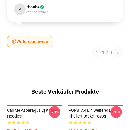
Phoebe
P
Verified owner
Write your review
1
/
1
Beste Verkäufer Produkte
Call Me Asparagus Dj Khaled
POPSTAR Ein Weiterer DJ
-20%
-20%
Hoodies
Khaliert Drake Poster