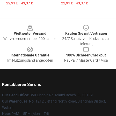
22,91 £ - 43,37 £
22,91 £ - 43,37 £
Footer
Weltweiter Versand
Kaufen Sie mit Vertrauen
Wir versenden in über 200 Länder
24/7 Schutz von Klicks bis zur
Lieferung
Internationale Garantie
100% Sicherer Checkout
Im Nutzungsland angeboten
PayPal / MasterCard / Visa
Kontaktieren Sie uns
Our Head Office
: 350 Lincoln Rd, Miami Beach, FL 33139
Our Warehouse
: No. 1212 Jiefang North Road, Jianghan District,
Wuhan
Hour
: 9AM – 5PM (Mon – Fri)