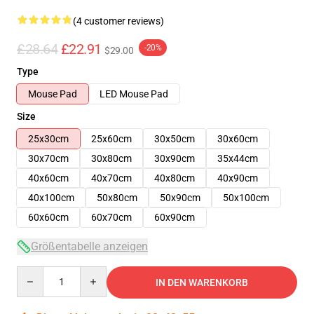
(4 customer reviews)
£28.64
£22.91
-20%
$29.00
Type
Mouse Pad
LED Mouse Pad
Size
25x30cm
25x60cm
30x50cm
30x60cm
30x70cm
30x80cm
30x90cm
35x44cm
40x60cm
40x70cm
40x80cm
40x90cm
40x100cm
50x80cm
50x90cm
50x100cm
60x60cm
60x70cm
60x90cm
Größentabelle anzeigen
Quantity
IN DEN WARENKORB