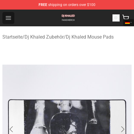
FREE
shipping on orders over $100
Dj Khaled Shop - Official Dj Khaled Merchandise Store
Open menu
Startseite
/
Dj Khaled Zubehör
/
Dj Khaled Mouse Pads