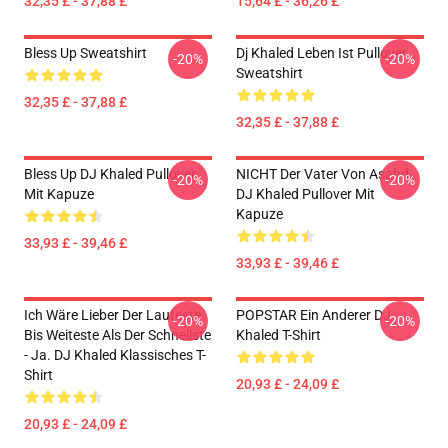
32,35 £ - 37,88 £
15,64 £ - 36,26 £
Bless Up Sweatshirt
Dj Khaled Leben Ist Pullover
-20%
-20%
Sweatshirt
32,35 £ - 37,88 £
32,35 £ - 37,88 £
Bless Up DJ Khaled Pullover
NICHT Der Vater Von Asahd
-20%
-20%
Mit Kapuze
DJ Khaled Pullover Mit
Kapuze
33,93 £ - 39,46 £
33,93 £ - 39,46 £
Ich Wäre Lieber Der Lauteste
POPSTAR Ein Anderer DJ
-20%
-20%
Bis Weiteste Als Der Schnellste
Khaled T-Shirt
- Ja. DJ Khaled Klassisches T-
Shirt
20,93 £ - 24,09 £
20,93 £ - 24,09 £