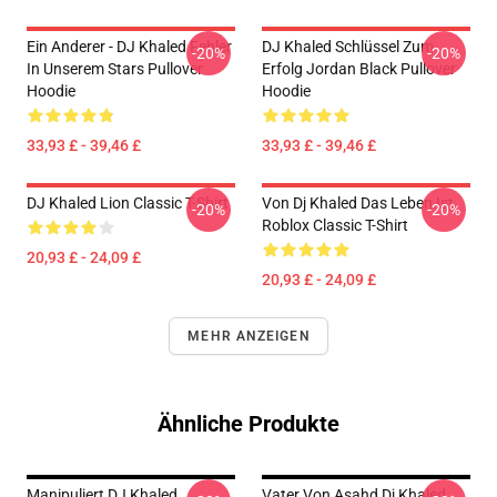
Ein Anderer - DJ Khaled Fehler
DJ Khaled Schlüssel Zum
-20%
-20%
In Unserem Stars Pullover
Erfolg Jordan Black Pullover
Hoodie
Hoodie
33,93 £ - 39,46 £
33,93 £ - 39,46 £
DJ Khaled Lion Classic T-Shirt
Von Dj Khaled Das Leben Ist
-20%
-20%
Roblox Classic T-Shirt
20,93 £ - 24,09 £
20,93 £ - 24,09 £
MEHR ANZEIGEN
Ähnliche Produkte
Manipuliert DJ Khaled
Vater Von Asahd Dj Khaled