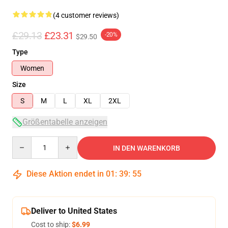
(4 customer reviews)
£29.13
£23.31
-20%
$29.50
Type
Women
Size
S
M
L
XL
2XL
Größentabelle anzeigen
Quantity
IN DEN WARENKORB
Diese Aktion endet in
01
:
39
:
54
Deliver to United States
Cost to ship:
$6.99