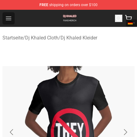
FREE
shipping on orders over $100
Dj Khaled Shop - Official Dj Khaled Merchandise Store
Open menu
Startseite
/
Dj Khaled Cloth
/
Dj Khaled Kleider