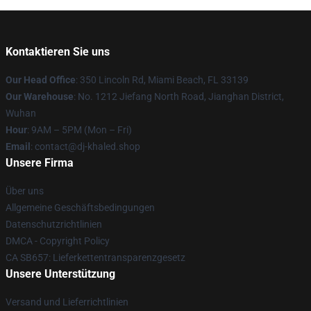
Kontaktieren Sie uns
Our Head Office
: 350 Lincoln Rd, Miami Beach, FL 33139
Our Warehouse
: No. 1212 Jiefang North Road, Jianghan District,
Wuhan
Hour
: 9AM – 5PM (Mon – Fri)
Email
: contact@dj-khaled.shop
Unsere Firma
Über uns
Allgemeine Geschäftsbedingungen
Datenschutzrichtlinien
DMCA - Copyright Policy
CA SB657: Lieferkettentransparenzgesetz
Unsere Unterstützung
Versand und Lieferrichtlinien