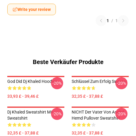
Write your review
1
/
1
Beste Verkäufer Produkte
God Did Dj Khaled Hoodies
Schlüssel Zum Erfolg Sweater
-20%
-20%
33,93 £ - 39,46 £
32,35 £ - 37,88 £
Dj Khaled Sweatshirt Mit
NICHT Der Vater Von Asahd
-20%
-20%
Sweatshirt
Hemd Pullover Sweatshirt
32,35 £ - 37,88 £
32,35 £ - 37,88 £