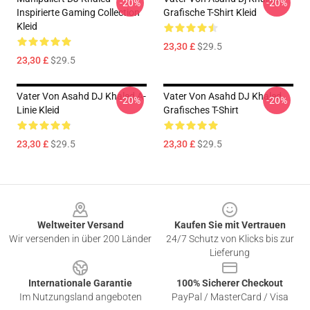
-20%
-20%
Inspirierte Gaming Collection
Grafische T-Shirt Kleid
Kleid
23,30 £
$29.5
23,30 £
$29.5
Vater Von Asahd DJ Khaled A-
Vater Von Asahd DJ Khaled
-20%
-20%
Linie Kleid
Grafisches T-Shirt
23,30 £
$29.5
23,30 £
$29.5
Footer
Weltweiter Versand
Kaufen Sie mit Vertrauen
Wir versenden in über 200 Länder
24/7 Schutz von Klicks bis zur
Lieferung
Internationale Garantie
100% Sicherer Checkout
Im Nutzungsland angeboten
PayPal / MasterCard / Visa