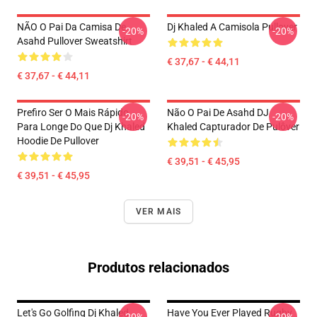
NÃO O Pai Da Camisa De
Dj Khaled A Camisola Pullover
-20%
-20%
Asahd Pullover Sweatshirt
€ 37,67 - € 44,11
€ 37,67 - € 44,11
Prefiro Ser O Mais Rápido
Não O Pai De Asahd DJ
-20%
-20%
Para Longe Do Que Dj Khaled
Khaled Capturador De Pulôver
Hoodie De Pullover
€ 39,51 - € 45,95
€ 39,51 - € 45,95
VER MAIS
Produtos relacionados
Let's Go Golfing Dj Khaled
Have You Ever Played Rugby