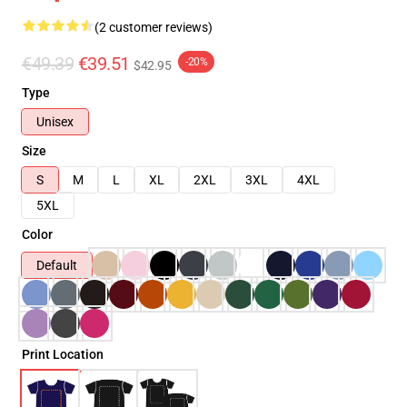
(2 customer reviews)
€49.39
€39.51
-20%
$42.95
Type
Unisex
Size
S
M
L
XL
2XL
3XL
4XL
5XL
Color
Default
Print Location