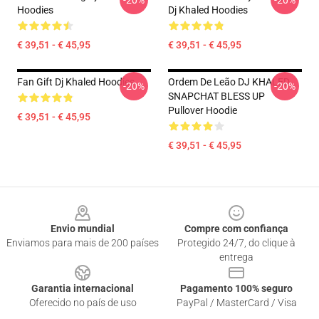
-20%
-20%
Hoodies
Dj Khaled Hoodies
€ 39,51 - € 45,95
€ 39,51 - € 45,95
Fan Gift Dj Khaled Hoodies
Ordem De Leão DJ KHALED
-20%
-20%
SNAPCHAT BLESS UP
Pullover Hoodie
€ 39,51 - € 45,95
€ 39,51 - € 45,95
Footer
Envio mundial
Compre com confiança
Enviamos para mais de 200 países
Protegido 24/7, do clique à
entrega
Garantia internacional
Pagamento 100% seguro
Oferecido no país de uso
PayPal / MasterCard / Visa