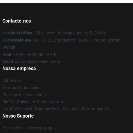
Contacte-nos
Our Head Office
: 350 Lincoln Rd, Miami Beach, FL 33139
Our Warehouse
: No. 1212 Jiefang North Road, Jianghan District,
Wuhan
Hour
: 9AM – 5PM (Mon – Fri)
Email
: contact@dj-khaled.shop
Nossa empresa
Sobre nós
Termos e Condições
Políticas de privacidade
DMCA - Política de Direitos Autorais
CA SB657: Lei de Transparência de Cadeia de Suprimentos
Nosso Suporte
Políticas de envio e entrega