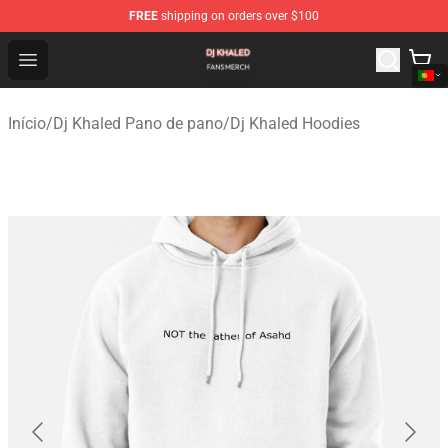
FREE
shipping on orders over $100
Dj Khaled Shop - Official Dj Khaled Merchandise Store
Open menu
Início
/
Dj Khaled Pano de pano
/
Dj Khaled Hoodies