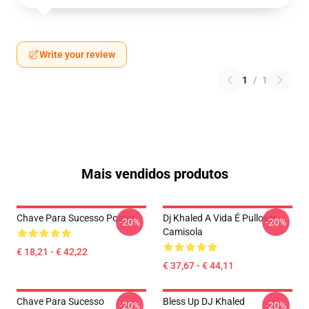
Write your review
1
/
1
Mais vendidos produtos
Chave Para Sucesso Poster
Dj Khaled A Vida É Pullover
-20%
-20%
Camisola
€ 18,21 - € 42,22
€ 37,67 - € 44,11
Chave Para Sucesso
Bless Up DJ Khaled
-20%
-20%