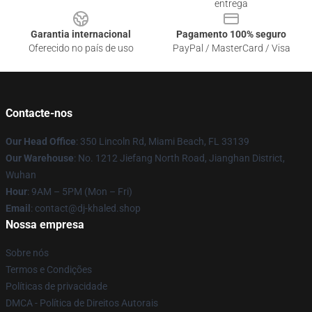
entrega
Garantia internacional
Pagamento 100% seguro
Oferecido no país de uso
PayPal / MasterCard / Visa
Contacte-nos
Our Head Office
: 350 Lincoln Rd, Miami Beach, FL 33139
Our Warehouse
: No. 1212 Jiefang North Road, Jianghan District,
Wuhan
Hour
: 9AM – 5PM (Mon – Fri)
Email
: contact@dj-khaled.shop
Nossa empresa
Sobre nós
Termos e Condições
Políticas de privacidade
DMCA - Política de Direitos Autorais