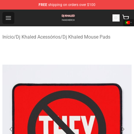
FREE
shipping on orders over $100
Dj Khaled Shop - Official Dj Khaled Merchandise Store
Open menu
Início
/
Dj Khaled Acessórios
/
Dj Khaled Mouse Pads