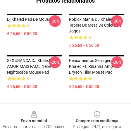
Produtos relacionados
Dj Khaled Pad De Mouse
Roblox Mania DJ Khaled
-20%
-20%
Tapete De Mesa De Coleta De
Jogos
€ 26,68 - € 50,50
€ 26,68 - € 50,50
SEGURANÇA DJ Khaled
Pensamentos Selvagens DJ
-20%
-20%
AMOR MAIS FAME Neon
Khaled Ft. Rihanna Amp
Nightscape Mouse Pad
Bryson Tiller Mouse Pad
€ 26,68 - € 50,50
€ 26,68 - € 50,50
Footer
Envio mundial
Compre com confiança
Enviamos para mais de 200 países
Protegido 24/7, do clique à