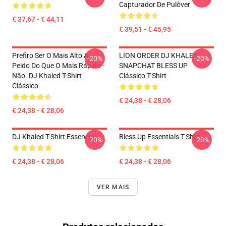
Capturador De Pulôver
€ 37,67 - € 44,11
€ 39,51 - € 45,95
Prefiro Ser O Mais Alto A
LION ORDER DJ KHALED
-20%
-20%
Peido Do Que O Mais Rápido -
SNAPCHAT BLESS UP
Não. DJ Khaled T-Shirt
Clássico T-Shirt
Clássico
€ 24,38 - € 28,06
€ 24,38 - € 28,06
DJ Khaled T-Shirt Essencial
Bless Up Essentials T-Shirt
-20%
-20%
€ 24,38 - € 28,06
€ 24,38 - € 28,06
VER MAIS