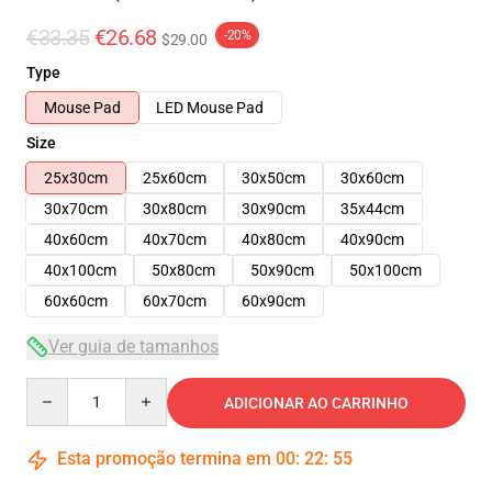
€33.35
€26.68
-20%
$29.00
Type
Mouse Pad
LED Mouse Pad
Size
25x30cm
25x60cm
30x50cm
30x60cm
30x70cm
30x80cm
30x90cm
35x44cm
40x60cm
40x70cm
40x80cm
40x90cm
40x100cm
50x80cm
50x90cm
50x100cm
60x60cm
60x70cm
60x90cm
Ver guia de tamanhos
Quantity
ADICIONAR AO CARRINHO
Esta promoção termina em
00
:
22
:
54