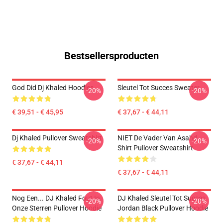
Bestsellersproducten
God Did Dj Khaled Hoodies
Sleutel Tot Succes Sweater
-20%
-20%
€ 39,51 - € 45,95
€ 37,67 - € 44,11
Dj Khaled Pullover Sweatshirt
NIET De Vader Van Asahd
-20%
-20%
Shirt Pullover Sweatshirt
€ 37,67 - € 44,11
€ 37,67 - € 44,11
Nog Een... DJ Khaled Fout In
DJ Khaled Sleutel Tot Succes
-20%
-20%
Onze Sterren Pullover Hoodie
Jordan Black Pullover Hoodie