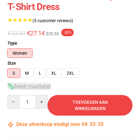
T-Shirt Dress
(5 customer reviews)
€33.93
€27.14
-20%
$29.50
Type
Women
Size
S
M
L
XL
2XL
Bekijk maattabel
Quantity
TOEVOEGEN AAN
WINKELWAGEN
Deze uitverkoop eindigt over
04
:
53
:
54