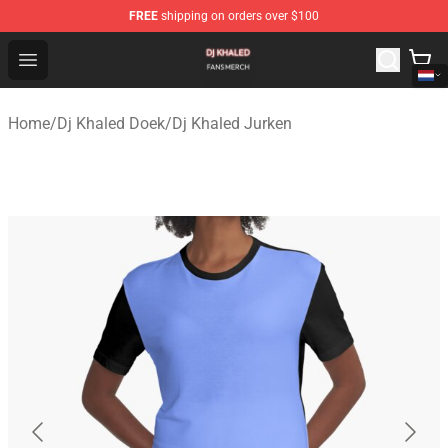
FREE
shipping on orders over $100
Dj Khaled Shop - Official Dj Khaled Merchandise Store
Open menu
Home
/
Dj Khaled Doek
/
Dj Khaled Jurken