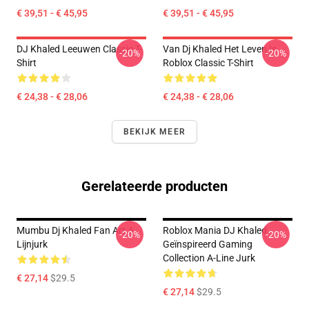
€ 39,51 - € 45,95
€ 39,51 - € 45,95
DJ Khaled Leeuwen Classic T-
Van Dj Khaled Het Leven Is
-20%
-20%
Shirt
Roblox Classic T-Shirt
€ 24,38 - € 28,06
€ 24,38 - € 28,06
BEKIJK MEER
Gerelateerde producten
Mumbu Dj Khaled Fan Art A
Roblox Mania DJ Khaled
-20%
-20%
Lijnjurk
Geïnspireerd Gaming
Collection A-Line Jurk
€ 27,14
$29.5
€ 27,14
$29.5