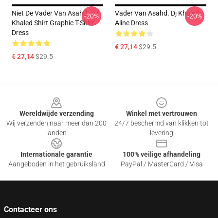
Niet De Vader Van Asahd. DJ
Vader Van Asahd. Dj Khaled
-20%
-20%
Khaled Shirt Graphic T-Shirt
Aline Dress
Dress
€ 27,14
$29.5
€ 27,14
$29.5
Footer
Wereldwijde verzending
Winkel met vertrouwen
Wij verzenden naar meer dan 200
24/7 beschermd van klikken tot
landen
levering
Internationale garantie
100% veilige afhandeling
Aangeboden in het gebruiksland
PayPal / MasterCard / Visa
Contacteer ons