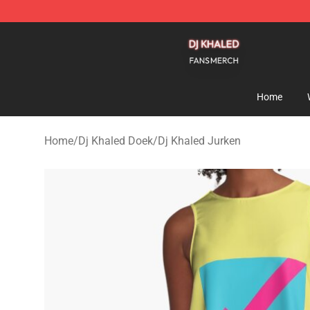
Dj Khaled Shop - Official Dj Khaled Merchandise Store
Home
Home
/
Dj Khaled Doek
/
Dj Khaled Jurken