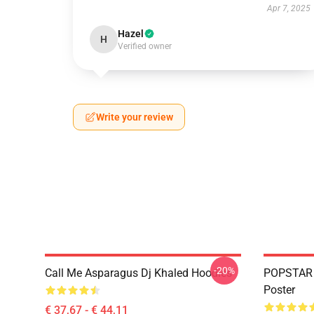
Apr 7, 2025
Hazel
H
Verified owner
Write your review
-20%
Call Me Asparagus Dj Khaled Hoodies
POPSTAR 
Poster
€ 37,67 - € 44,11