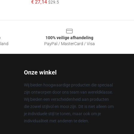
€ 27,14
$29.5
e
100% veilige afhandeling
sland
PayPal / MasterCard / Visa
Onze winkel
Wij bieden hoogwaardige producten die speciaal
zijn ontworpen door ons team van wereldklasse.
Wij bieden een verscheidenheid aan producten
die zowel stijlvol en mooi zijn. Dit is niet alleen om
je individuele stijl te tonen, maar ook om je
individualiteit met anderen te delen.