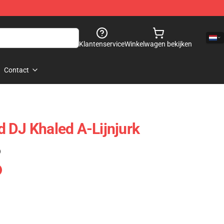
Klantenservice
Winkelwagen bekijken
Contact
 DJ Khaled A-Lijnjurk
)