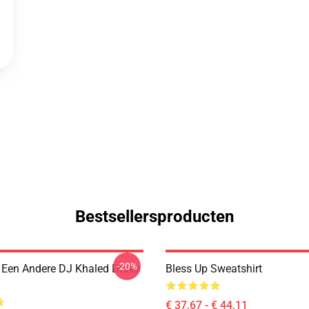
Bestsellersproducten
-20%
Een Andere DJ Khaled Drake
Bless Up Sweatshirt
€ 37,67 - € 44,11