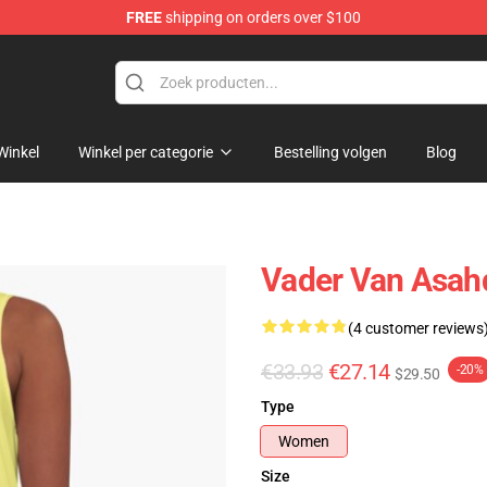
FREE
shipping on orders over $100
Winkel
Winkel per categorie
Bestelling volgen
Blog
Vader Van Asahd
(4 customer reviews
€33.93
€27.14
-20%
$29.50
Type
Women
Size