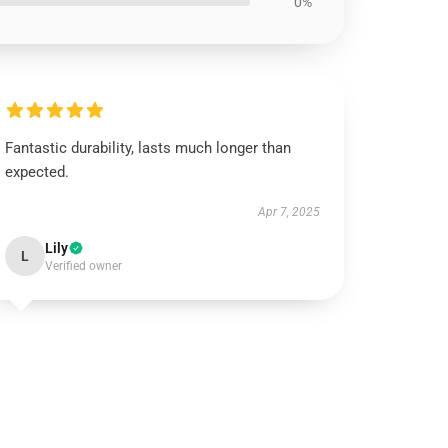
0%
Fantastic durability, lasts much longer than
expected.
Apr 7, 2025
Lily
L
Verified owner