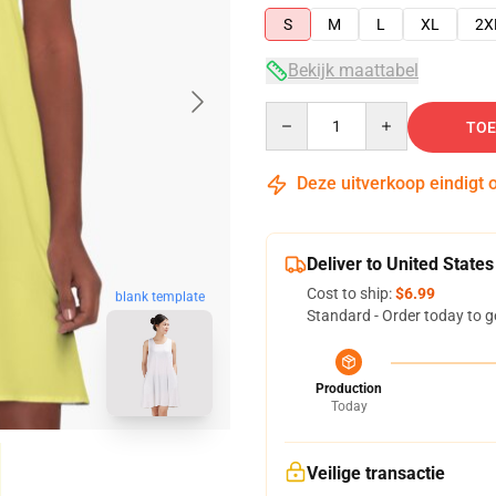
S
M
L
XL
2X
Bekijk maattabel
Quantity
TOE
Deze uitverkoop eindigt 
Deliver to United States
Cost to ship:
$6.99
blank template
Standard - Order today to g
Production
Today
Veilige transactie