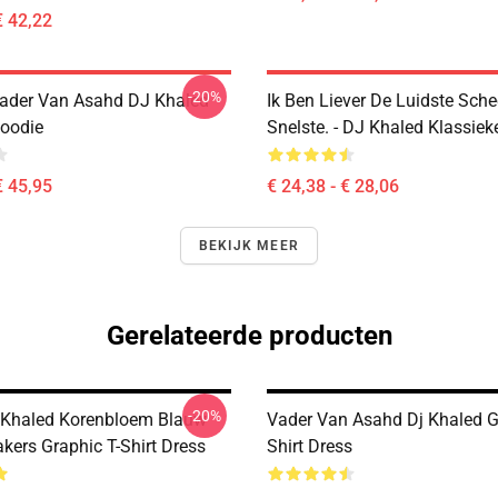
€ 42,22
-20%
ader Van Asahd DJ Khaled
Ik Ben Liever De Luidste Sch
Hoodie
Snelste. - DJ Khaled Klassieke
€ 45,95
€ 24,38 - € 28,06
BEKIJK MEER
Gerelateerde producten
-20%
 Khaled Korenbloem Blauw
Vader Van Asahd Dj Khaled G
kers Graphic T-Shirt Dress
Shirt Dress