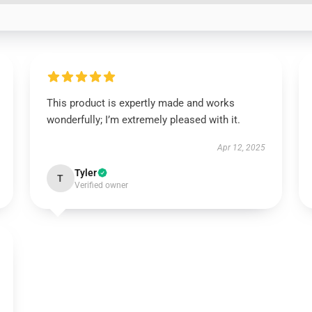
This product is expertly made and works
wonderfully; I’m extremely pleased with it.
Apr 12, 2025
Tyler
T
Verified owner