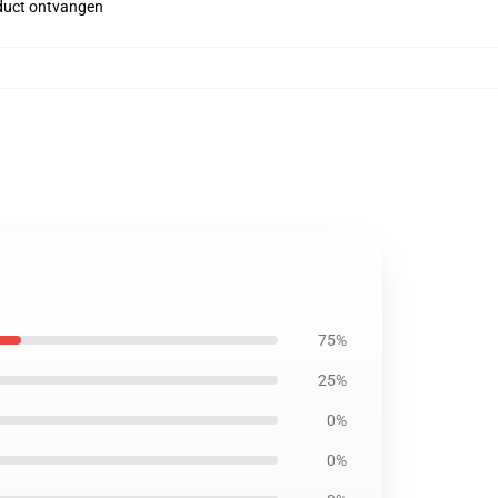
roduct ontvangen
75%
25%
0%
0%