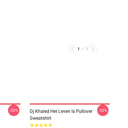
1
/
1
-20%
-20%
Dj Khaled Het Leven Is Pullover
Sweatshirt