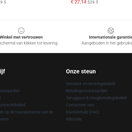
€ 27,14
9.5
$29.5
Winkel met vertrouwen
Internationale garanti
chermd van klikken tot levering
Aangeboden in het gebruik
jf
Onze steun
Verzend- en leveringsbeleid
oorwaarden
Betalingsvoorwaarden
d
Teruggave & terugbetalingsbeleid
rsrechtbeleid
Contacteer ons
t op de transparantie van de
Klantenhulp (FAQ)
keten
Whosale