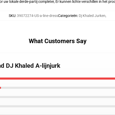
r uw lokale derde-partij completer, Er kunnen lichte verschillen in het p
SKU
:
39072274-US-a-line-dress
Categorieën
:
Dj Khaled Jurken
,
What Customers Say
d DJ Khaled A-lijnjurk