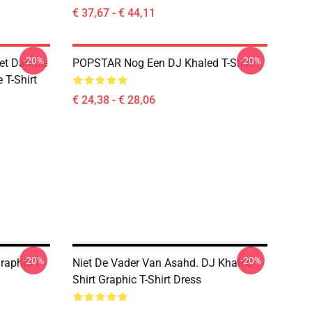
€ 37,67 - € 44,11
-20%
-20%
eet Dan De
POPSTAR Nog Een DJ Khaled T-Shirt
 T-Shirt
€ 24,38 - € 28,06
-20%
-20%
raphic T
Niet De Vader Van Asahd. DJ Khaled
Shirt Graphic T-Shirt Dress