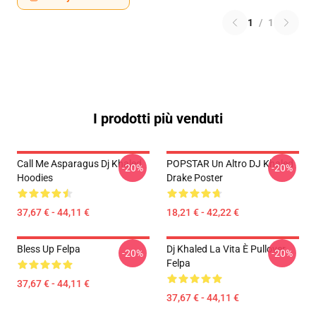
1
/
1
I prodotti più venduti
Call Me Asparagus Dj Khaled
POPSTAR Un Altro DJ Khaled
-20%
-20%
Hoodies
Drake Poster
37,67 € - 44,11 €
18,21 € - 42,22 €
Bless Up Felpa
Dj Khaled La Vita È Pullover
-20%
-20%
Felpa
37,67 € - 44,11 €
37,67 € - 44,11 €