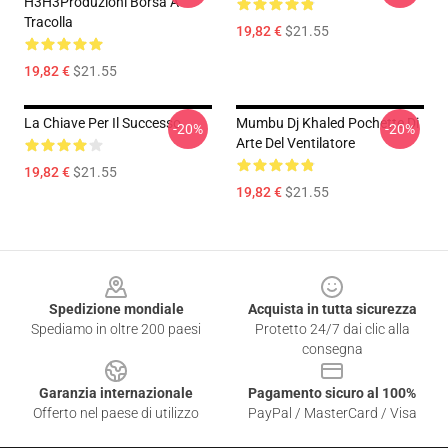
H3H3Produzioni Borsa A
Tracolla
19,82 €
$21.55
19,82 €
$21.55
La Chiave Per Il Successo
Mumbu Dj Khaled Pochette Di
-20%
-20%
Arte Del Ventilatore
19,82 €
$21.55
19,82 €
$21.55
Footer
Spedizione mondiale
Acquista in tutta sicurezza
Spediamo in oltre 200 paesi
Protetto 24/7 dai clic alla
consegna
Garanzia internazionale
Pagamento sicuro al 100%
Offerto nel paese di utilizzo
PayPal / MasterCard / Visa