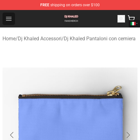
FREE
shipping on orders over $100
Dj Khaled Shop - Official Dj Khaled Merchandise Store
Open menu
Home
/
Dj Khaled Accessori
/
Dj Khaled Pantaloni con cerniera