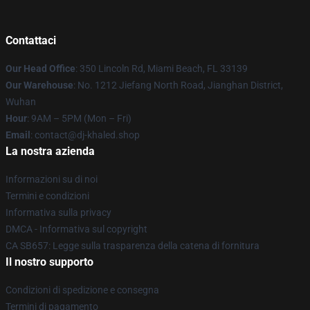
Contattaci
Our Head Office
: 350 Lincoln Rd, Miami Beach, FL 33139
Our Warehouse
: No. 1212 Jiefang North Road, Jianghan District,
Wuhan
Hour
: 9AM – 5PM (Mon – Fri)
Email
: contact@dj-khaled.shop
La nostra azienda
Informazioni su di noi
Termini e condizioni
Informativa sulla privacy
DMCA - Informativa sul copyright
CA SB657: Legge sulla trasparenza della catena di fornitura
Il nostro supporto
Condizioni di spedizione e consegna
Termini di pagamento