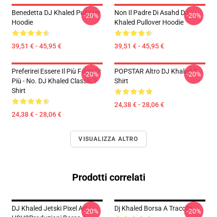
Benedetta DJ Khaled Pullover
Non Il Padre Di Asahd DJ
-20%
-20%
Hoodie
Khaled Pullover Hoodie
39,51 € - 45,95 €
39,51 € - 45,95 €
Preferirei Essere Il Più Forte Di
POPSTAR Altro DJ Khaled T-
-20%
-20%
Più - No. DJ Khaled Classic T-
Shirt
Shirt
24,38 € - 28,06 €
24,38 € - 28,06 €
VISUALIZZA ALTRO
Prodotti correlati
DJ Khaled Jetski Pixel Art
Dj Khaled Borsa A Tracolla
-20%
-20%