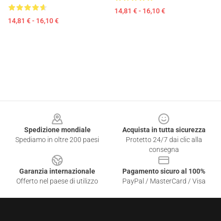
14,81 € - 16,10 €
14,81 € - 16,10 €
Footer
Spedizione mondiale
Acquista in tutta sicurezza
Spediamo in oltre 200 paesi
Protetto 24/7 dai clic alla
consegna
Garanzia internazionale
Pagamento sicuro al 100%
Offerto nel paese di utilizzo
PayPal / MasterCard / Visa