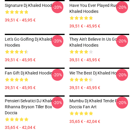
Signature Dj Khaled Hoodies
Have You Ever Played Rugby Dj
-20%
-20%
Khaled Hoodies
39,51 € - 45,95 €
39,51 € - 45,95 €
Let's Go Golfing Dj Khaled
They Ain't Believe In Us God Dj
-20%
-20%
Hoodies
Khaled Hoodies
39,51 € - 45,95 €
39,51 € - 45,95 €
Fan Gift Dj Khaled Hoodies
We The Best Dj Khaled Hoodies
-20%
-20%
39,51 € - 45,95 €
39,51 € - 45,95 €
Pensieri Selvatici DJ Khaled Ft
Mumbu Dj Khaled Tende Per
-20%
-20%
Rihanna Bryson Tiller Box
Doccia Fan Art
Doccia
35,65 € - 42,04 €
35,65 € - 42,04 €