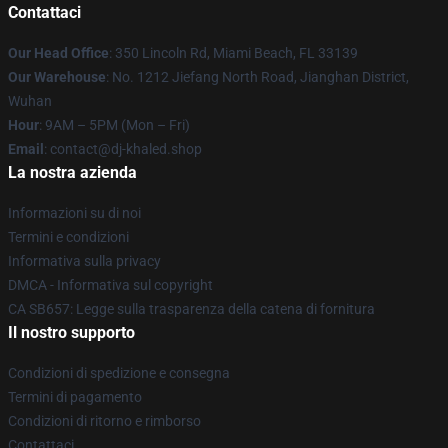
Contattaci
Our Head Office
: 350 Lincoln Rd, Miami Beach, FL 33139
Our Warehouse
: No. 1212 Jiefang North Road, Jianghan District,
Wuhan
Hour
: 9AM – 5PM (Mon – Fri)
Email
: contact@dj-khaled.shop
La nostra azienda
Informazioni su di noi
Termini e condizioni
Informativa sulla privacy
DMCA - Informativa sul copyright
CA SB657: Legge sulla trasparenza della catena di fornitura
Il nostro supporto
Condizioni di spedizione e consegna
Termini di pagamento
Condizioni di ritorno e rimborso
Contattaci