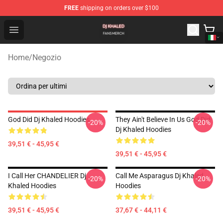
FREE
shipping on orders over $100
Dj Khaled Shop - Official Dj Khaled Merchandise Store
Open menu
Home
/
Negozio
God Did Dj Khaled Hoodies
They Ain't Believe In Us God Did
-20%
-20%
Dj Khaled Hoodies
39,51 € - 45,95 €
39,51 € - 45,95 €
I Call Her CHANDELIER Dj
Call Me Asparagus Dj Khaled
-20%
-20%
Khaled Hoodies
Hoodies
39,51 € - 45,95 €
37,67 € - 44,11 €