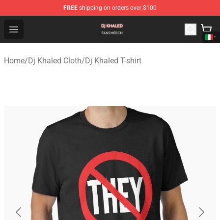
FREE
shipping on orders over $100
Dj Khaled Shop - Official Dj Khaled Merchandise Store
Open menu
Home
/
Dj Khaled Cloth
/
Dj Khaled T-shirt