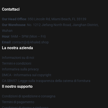
Contattaci
Our Head Office
: 350 Lincoln Rd, Miami Beach, FL 33139
Our Warehouse
: No. 1212 Jiefang North Road, Jianghan District,
Wuhan
Hour
: 9AM – 5PM (Mon – Fri)
Email
: contact@dj-khaled.shop
La nostra azienda
Informazioni su di noi
Termini e condizioni
Informativa sulla privacy
DMCA - Informativa sul copyright
CA SB657: Legge sulla trasparenza della catena di fornitura
Il nostro supporto
Condizioni di spedizione e consegna
Termini di pagamento
Condizioni di ritorno e rimborso