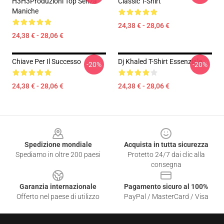
H3H3Produzioni Top Senza
Classic T-Shirt
Maniche
24,38 € - 28,06 €
24,38 € - 28,06 €
Chiave Per Il Successo
Dj Khaled T-Shirt Essenziale
-20%
-20%
24,38 € - 28,06 €
24,38 € - 28,06 €
Footer
Spedizione mondiale
Acquista in tutta sicurezza
Spediamo in oltre 200 paesi
Protetto 24/7 dai clic alla
consegna
Garanzia internazionale
Pagamento sicuro al 100%
Offerto nel paese di utilizzo
PayPal / MasterCard / Visa