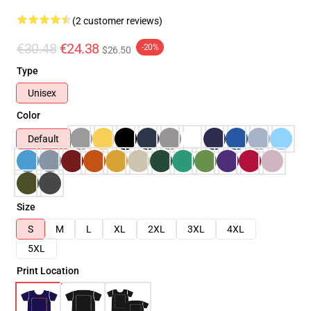
(2 customer reviews)
€30.48
€24.38
-20%
$26.50
Type
Unisex
Color
Default
Size
S
M
L
XL
2XL
3XL
4XL
5XL
Print Location