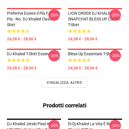
Preferirei Essere Il Più Forte Di
LION ORDER DJ KHALED
-20%
-20%
Più - No. DJ Khaled Classic T-
SNAPCHAT BLESS UP Classic
Shirt
T-Shirt
24,38 € - 28,06 €
24,38 € - 28,06 €
DJ Khaled T-Shirt Essenziale
Bless Up Essentials T-Shirt
-20%
-20%
24,38 € - 28,06 €
24,38 € - 28,06 €
VISUALIZZA ALTRO
Prodotti correlati
DJ Khaled Jetski Pixel Art
Di Dj Khaled La Vita È Roblox
-20%
-20%