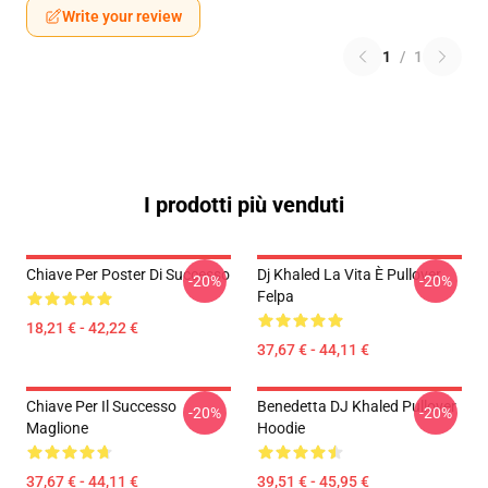
Write your review
1
/
1
I prodotti più venduti
Chiave Per Poster Di Successo
Dj Khaled La Vita È Pullover
-20%
-20%
Felpa
18,21 € - 42,22 €
37,67 € - 44,11 €
Chiave Per Il Successo
Benedetta DJ Khaled Pullover
-20%
-20%
Maglione
Hoodie
37,67 € - 44,11 €
39,51 € - 45,95 €