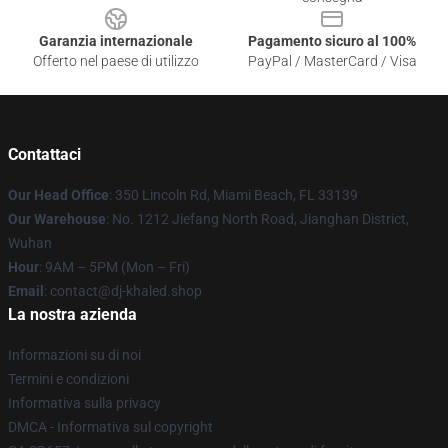
Garanzia internazionale
Pagamento sicuro al 100%
Offerto nel paese di utilizzo
PayPal / MasterCard / Visa
Contattaci
Our Head Office
: 350 Lincoln Rd, Miami Beach, FL 33139
Our Warehouse
: No. 1212 Jiefang North Road, Jianghan District,
Wuhan
Hour
: 9AM – 5PM (Mon – Fri)
Email
: contact@dj-khaled.shop
La nostra azienda
Informazioni su di noi
Termini e condizioni
Informativa sulla privacy
DMCA - Informativa sul copyright