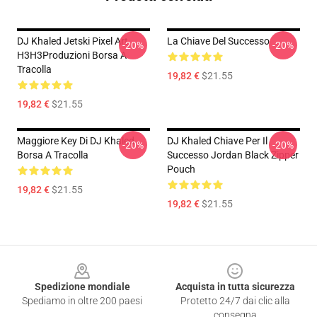
DJ Khaled Jetski Pixel Art
La Chiave Del Successo
-20%
-20%
H3H3Produzioni Borsa A
Tracolla
19,82 €
$21.55
19,82 €
$21.55
Maggiore Key Di DJ Khaled
DJ Khaled Chiave Per Il
-20%
-20%
Borsa A Tracolla
Successo Jordan Black Zipper
Pouch
19,82 €
$21.55
19,82 €
$21.55
Footer
Spedizione mondiale
Acquista in tutta sicurezza
Spediamo in oltre 200 paesi
Protetto 24/7 dai clic alla
consegna