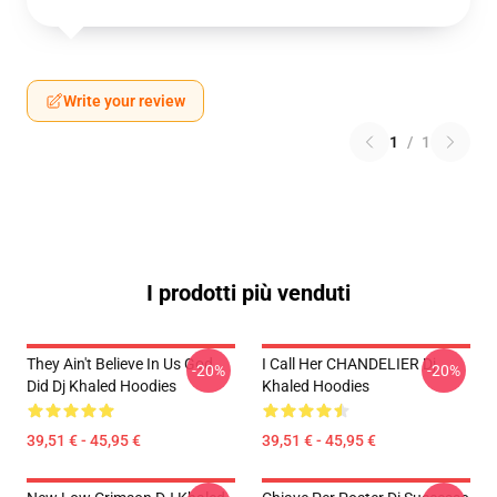
Write your review
1
/
1
I prodotti più venduti
They Ain't Believe In Us God
I Call Her CHANDELIER Dj
-20%
-20%
Did Dj Khaled Hoodies
Khaled Hoodies
39,51 € - 45,95 €
39,51 € - 45,95 €