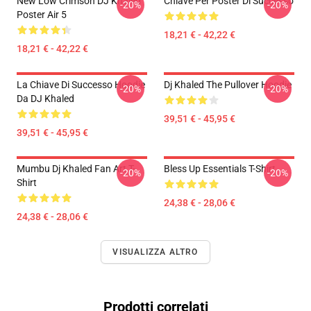
New Low Crimson DJ Khaled
Chiave Per Poster Di Successo
-20%
-20%
Poster Air 5
18,21 € - 42,22 €
18,21 € - 42,22 €
La Chiave Di Successo Hoodie
Dj Khaled The Pullover Hoodie
-20%
-20%
Da DJ Khaled
39,51 € - 45,95 €
39,51 € - 45,95 €
Mumbu Dj Khaled Fan Art T-
Bless Up Essentials T-Shirt
-20%
-20%
Shirt
24,38 € - 28,06 €
24,38 € - 28,06 €
VISUALIZZA ALTRO
Prodotti correlati