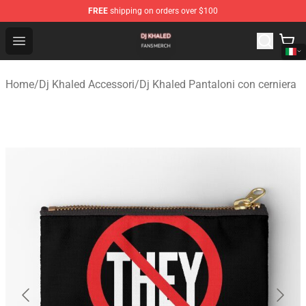
FREE
shipping on orders over $100
Dj Khaled Shop - Official Dj Khaled Merchandise Store
Open menu
Home
/
Dj Khaled Accessori
/
Dj Khaled Pantaloni con cerniera