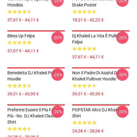
-20%
-20%
Hoodies
Drake Poster
37,67 € - 44,11 €
18,21 € - 42,22 €
Bless Up Felpa
Dj Khaled La Vita È Pullover
-20%
-20%
Felpa
37,67 € - 44,11 €
37,67 € - 44,11 €
Benedetta DJ Khaled Pullover
Non Il Padre Di Asahd DJ
-20%
-20%
Hoodie
Khaled Pullover Hoodie
39,51 € - 45,95 €
39,51 € - 45,95 €
Preferirei Essere Il Più Forte Di
POPSTAR Altro DJ Khaled T-
-20%
-20%
Più - No. DJ Khaled Classic T-
Shirt
Shirt
24,38 € - 28,06 €