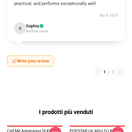
practical, and performs exceptionally well.
Apr 8, 2025
Sophia
S
Verified owner
Write your review
1
/
1
I prodotti più venduti
Call Me Asparagus Dj Khaled
POPSTAR Un Altro DJ Khaled