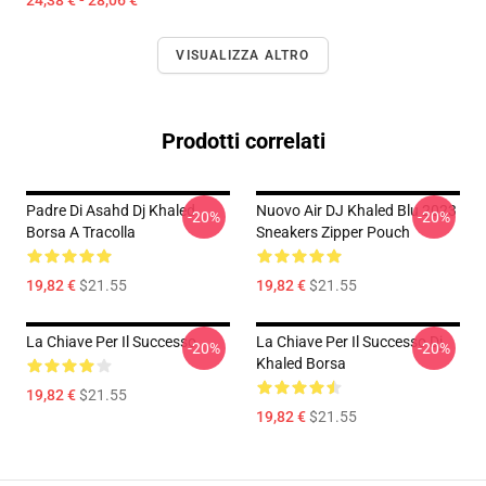
24,38 € - 28,06 €
VISUALIZZA ALTRO
Prodotti correlati
Padre Di Asahd Dj Khaled
Nuovo Air DJ Khaled Blu 2023
-20%
-20%
Borsa A Tracolla
Sneakers Zipper Pouch
19,82 €
$21.55
19,82 €
$21.55
La Chiave Per Il Successo
La Chiave Per Il Successo Dj
-20%
-20%
Khaled Borsa
19,82 €
$21.55
19,82 €
$21.55