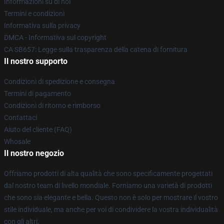
Informazioni su di noi
Termini e condizioni
Informativa sulla privacy
DMCA - Informativa sul copyright
CA SB657: Legge sulla trasparenza della catena di fornitura
Il nostro supporto
Condizioni di spedizione e consegna
Termini di pagamento
Condizioni di ritorno e rimborso
Contattaci
Aiuto del cliente (FAQ)
Whosale
Il nostro negozio
Offriamo prodotti di alta qualità che sono specificamente progettati
dal nostro team di livello mondiale. Forniamo una varietà di prodotti
che sono sia elegante e bella. Questo non è solo per mostrare il vostro
stile individuale, ma anche per voi di condividere la vostra individualità
con gli altri.