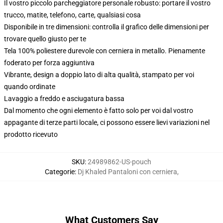
Il vostro piccolo parcheggiatore personale robusto: portare il vostro
trucco, matite, telefono, carte, qualsiasi cosa
Disponibile in tre dimensioni: controlla il grafico delle dimensioni per
trovare quello giusto per te
Tela 100% poliestere durevole con cerniera in metallo. Pienamente
foderato per forza aggiuntiva
Vibrante, design a doppio lato di alta qualità, stampato per voi
quando ordinate
Lavaggio a freddo e asciugatura bassa
Dal momento che ogni elemento è fatto solo per voi dal vostro
appagante di terze parti locale, ci possono essere lievi variazioni nel
prodotto ricevuto
SKU
:
24989862-US-pouch
Categorie
:
Dj Khaled Pantaloni con cerniera
,
What Customers Say