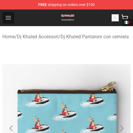
FREE
shipping on orders over $100
Dj Khaled Shop - Official Dj Khaled Merchandise Store
Open menu
Home
/
Dj Khaled Accessori
/
Dj Khaled Pantaloni con cerniera