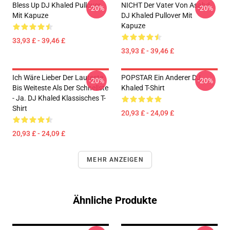
Bless Up DJ Khaled Pullover
NICHT Der Vater Von Asahd
-20%
-20%
Mit Kapuze
DJ Khaled Pullover Mit
Kapuze
33,93 £ - 39,46 £
33,93 £ - 39,46 £
Ich Wäre Lieber Der Lauteste
POPSTAR Ein Anderer DJ
-20%
-20%
Bis Weiteste Als Der Schnellste
Khaled T-Shirt
- Ja. DJ Khaled Klassisches T-
Shirt
20,93 £ - 24,09 £
20,93 £ - 24,09 £
MEHR ANZEIGEN
Ähnliche Produkte