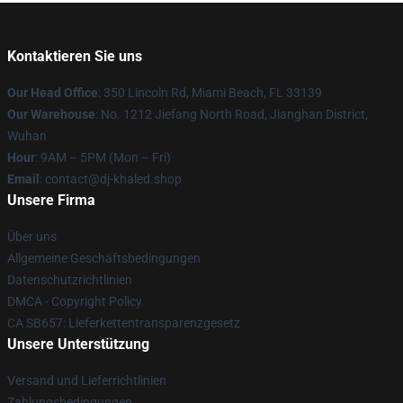
Kontaktieren Sie uns
Our Head Office
: 350 Lincoln Rd, Miami Beach, FL 33139
Our Warehouse
: No. 1212 Jiefang North Road, Jianghan District,
Wuhan
Hour
: 9AM – 5PM (Mon – Fri)
Email
: contact@dj-khaled.shop
Unsere Firma
Über uns
Allgemeine Geschäftsbedingungen
Datenschutzrichtlinien
DMCA - Copyright Policy
CA SB657: Lieferkettentransparenzgesetz
Unsere Unterstützung
Versand und Lieferrichtlinien
Zahlungsbedingungen