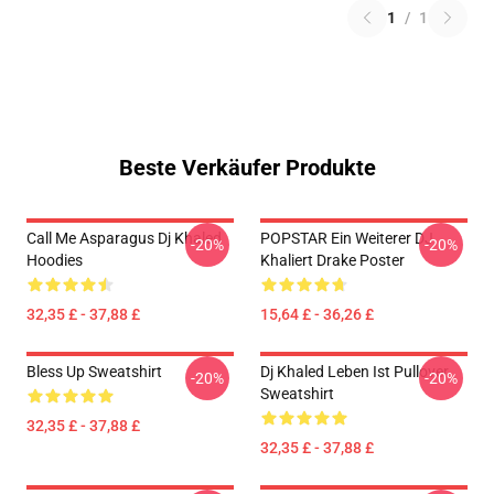
1
/
1
Beste Verkäufer Produkte
Call Me Asparagus Dj Khaled
POPSTAR Ein Weiterer DJ
-20%
-20%
Hoodies
Khaliert Drake Poster
32,35 £ - 37,88 £
15,64 £ - 36,26 £
Bless Up Sweatshirt
Dj Khaled Leben Ist Pullover
-20%
-20%
Sweatshirt
32,35 £ - 37,88 £
32,35 £ - 37,88 £