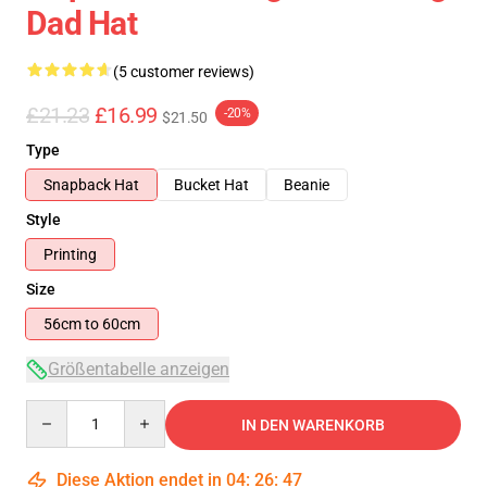
Dad Hat
(5 customer reviews)
£21.23
£16.99
-20%
$21.50
Type
Snapback Hat
Bucket Hat
Beanie
Style
Printing
Size
56cm to 60cm
Größentabelle anzeigen
Quantity
IN DEN WARENKORB
Diese Aktion endet in
04
:
26
:
46