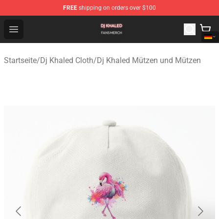
FREE
shipping on orders over $100
Dj Khaled Shop - Official Dj Khaled Merchandise Store
Open menu
Startseite
/
Dj Khaled Cloth
/
Dj Khaled Mützen und Mützen