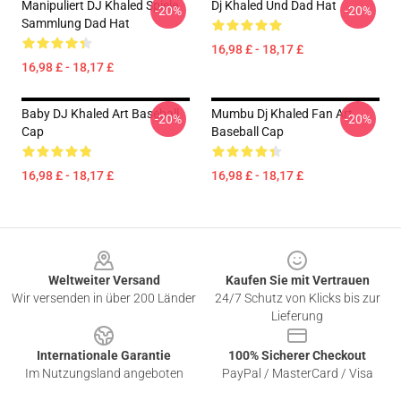
Manipuliert DJ Khaled Spiele
Dj Khaled Und Dad Hat
-20%
-20%
Sammlung Dad Hat
16,98 £ - 18,17 £
16,98 £ - 18,17 £
Baby DJ Khaled Art Baseball
Mumbu Dj Khaled Fan Art
-20%
-20%
Cap
Baseball Cap
16,98 £ - 18,17 £
16,98 £ - 18,17 £
Footer
Weltweiter Versand
Kaufen Sie mit Vertrauen
Wir versenden in über 200 Länder
24/7 Schutz von Klicks bis zur
Lieferung
Internationale Garantie
100% Sicherer Checkout
Im Nutzungsland angeboten
PayPal / MasterCard / Visa