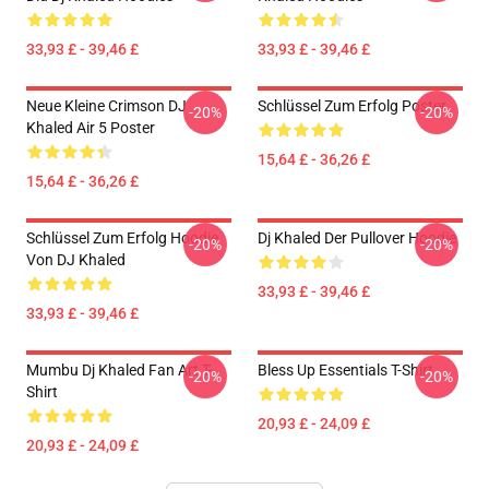
33,93 £ - 39,46 £
33,93 £ - 39,46 £
Neue Kleine Crimson DJ
Schlüssel Zum Erfolg Poster
-20%
-20%
Khaled Air 5 Poster
15,64 £ - 36,26 £
15,64 £ - 36,26 £
Schlüssel Zum Erfolg Hoodie
Dj Khaled Der Pullover Hoodie
-20%
-20%
Von DJ Khaled
33,93 £ - 39,46 £
33,93 £ - 39,46 £
Mumbu Dj Khaled Fan Art T-
Bless Up Essentials T-Shirt
-20%
-20%
Shirt
20,93 £ - 24,09 £
20,93 £ - 24,09 £