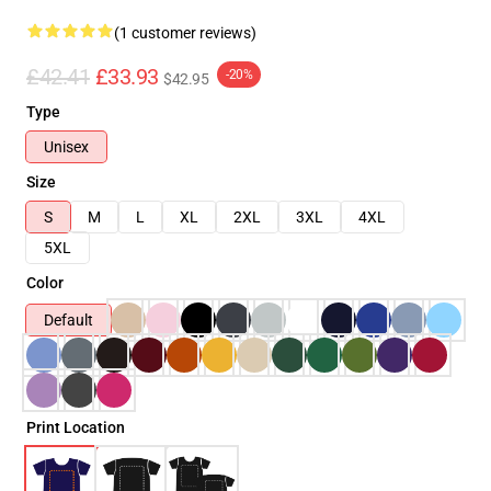
(1 customer reviews)
£42.41
£33.93
-20%
$42.95
Type
Unisex
Size
S
M
L
XL
2XL
3XL
4XL
5XL
Color
Default
Print Location