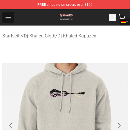
FREE
shipping on orders over $100
Dj Khaled Shop - Official Dj Khaled Merchandise Store
Open menu
Startseite
/
Dj Khaled Cloth
/
Dj Khaled Kapuzen