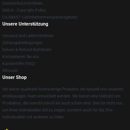
Datenschutzrichtlinien
DMCA - Copyright Policy
CA SB657: Lieferkettentransparenzgesetz
Unsere Unterstützung
Versand und Lieferrichtlinien
Zahlungsbedingungen
Return & Refund Richtlinien
Kontaktieren Sie uns
Kundenhilfe (FAQ)
Whosale
Unser Shop
Wir bieten qualitativ hochwertige Produkte, die speziell von unserem
erstklassigen Team entwickelt werden. Wir bieten eine Vielzahl von
Produkten, die sowohl stilvoll als auch schön sind. Dies ist nicht nur,
um Ihren individuellen Stil zu zeigen, sondern auch für Sie, Ihre
Individualität mit anderen zu teilen.