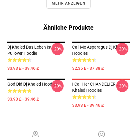
MEHR ANZEIGEN
Ähnliche Produkte
Dj Khaled Das Leben Ist
Call Me Asparagus Dj Khaled
-20%
-20%
Pullover Hoodie
Hoodies
33,93 £ - 39,46 £
32,35 £ - 37,88 £
God Did Dj Khaled Hoodies
I Call Her CHANDELIER Dj
-20%
-20%
Khaled Hoodies
33,93 £ - 39,46 £
33,93 £ - 39,46 £
Footer