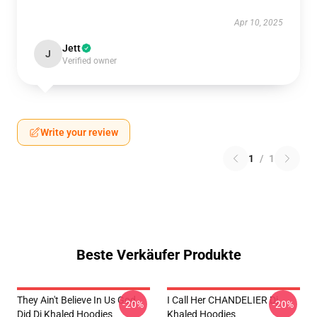
Apr 10, 2025
Jett
J
Verified owner
Write your review
1
/
1
Beste Verkäufer Produkte
They Ain't Believe In Us God
I Call Her CHANDELIER Dj
-20%
-20%
Did Dj Khaled Hoodies
Khaled Hoodies