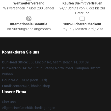
Weltweiter Versand
Kaufen Sie mit Vertrauen
Wir versenden in über 200 Länder
24/7 Schutz von Klicks bis zur
Lieferung
Internationale Garantie
100% Sicherer Checkout
Im Nutzungsland angeboten
PayPal / MasterCard / Visa
Kontaktieren Sie uns
Our Head Office
: 350 Lincoln Rd, Miami Beach, FL 33139
Our Warehouse
: No. 1212 Jiefang North Road, Jianghan District,
Wuhan
Hour
: 9AM – 5PM (Mon – Fri)
Email
: contact@dj-khaled.shop
Unsere Firma
Über uns
Allgemeine Geschäftsbedingungen