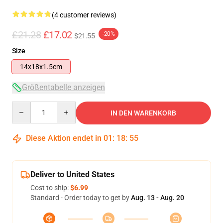
(4 customer reviews)
£21.28
£17.02
-20%
$21.55
Size
14x18x1.5cm
Größentabelle anzeigen
Quantity
IN DEN WARENKORB
Diese Aktion endet in
01
:
18
:
54
Deliver to United States
Cost to ship:
$6.99
Standard - Order today to get by
Aug. 13 - Aug. 20