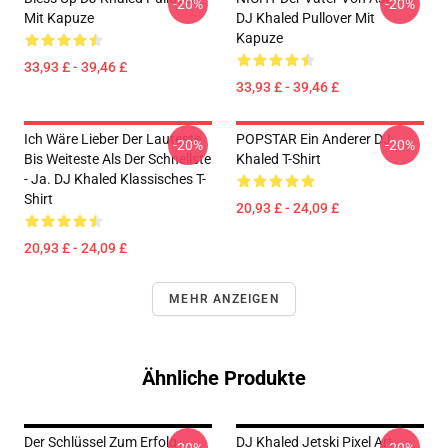
-20%
-20%
Mit Kapuze
DJ Khaled Pullover Mit
Kapuze
33,93 £ - 39,46 £
33,93 £ - 39,46 £
Ich Wäre Lieber Der Lauteste
POPSTAR Ein Anderer DJ
-20%
-20%
Bis Weiteste Als Der Schnellste
Khaled T-Shirt
- Ja. DJ Khaled Klassisches T-
Shirt
20,93 £ - 24,09 £
20,93 £ - 24,09 £
MEHR ANZEIGEN
Ähnliche Produkte
Der Schlüssel Zum Erfolg
DJ Khaled Jetski Pixel Art