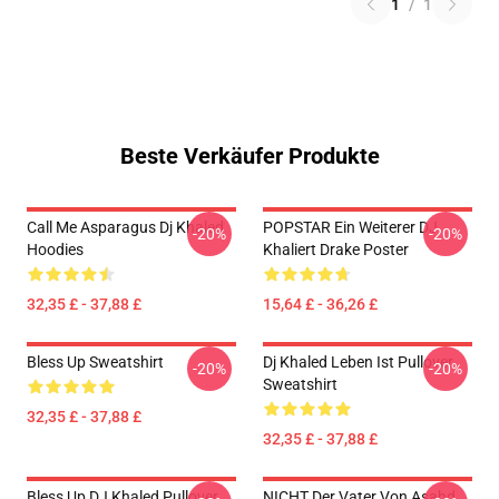
1
/
1
Beste Verkäufer Produkte
Call Me Asparagus Dj Khaled
POPSTAR Ein Weiterer DJ
-20%
-20%
Hoodies
Khaliert Drake Poster
32,35 £ - 37,88 £
15,64 £ - 36,26 £
Bless Up Sweatshirt
Dj Khaled Leben Ist Pullover
-20%
-20%
Sweatshirt
32,35 £ - 37,88 £
32,35 £ - 37,88 £
Bless Up DJ Khaled Pullover
NICHT Der Vater Von Asahd