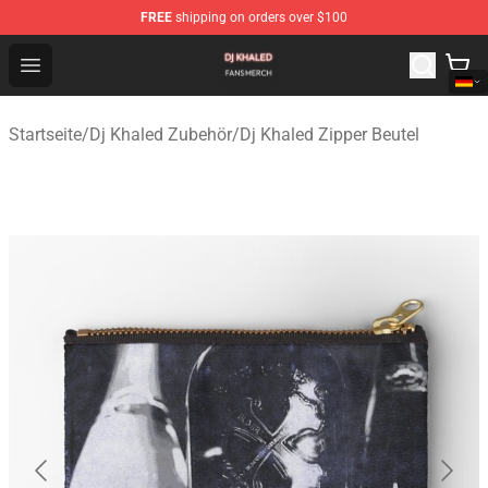
FREE
shipping on orders over $100
Dj Khaled Shop - Official Dj Khaled Merchandise Store
Open menu
Startseite
/
Dj Khaled Zubehör
/
Dj Khaled Zipper Beutel