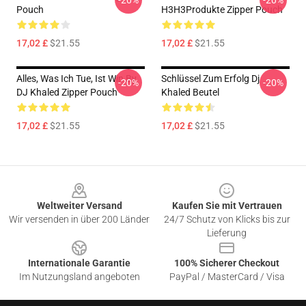
-20%
-20%
Pouch
H3H3Produkte Zipper Pouch
17,02 £
$21.55
17,02 £
$21.55
Alles, Was Ich Tue, Ist Win By
Schlüssel Zum Erfolg Dj
-20%
-20%
DJ Khaled Zipper Pouch
Khaled Beutel
17,02 £
$21.55
17,02 £
$21.55
Footer
Weltweiter Versand
Kaufen Sie mit Vertrauen
Wir versenden in über 200 Länder
24/7 Schutz von Klicks bis zur
Lieferung
Internationale Garantie
100% Sicherer Checkout
Im Nutzungsland angeboten
PayPal / MasterCard / Visa