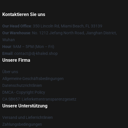
Kontaktieren Sie uns
Our Head Office
: 350 Lincoln Rd, Miami Beach, FL 33139
Our Warehouse
: No. 1212 Jiefang North Road, Jianghan District,
Wuhan
Hour
: 9AM – 5PM (Mon – Fri)
Email
: contact@dj-khaled.shop
Unsere Firma
Über uns
Allgemeine Geschäftsbedingungen
Datenschutzrichtlinien
DMCA - Copyright Policy
CA SB657: Lieferkettentransparenzgesetz
Unsere Unterstützung
Versand und Lieferrichtlinien
Zahlungsbedingungen