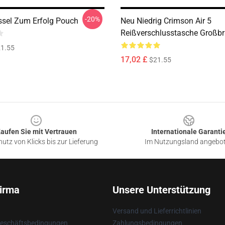
-20%
ssel Zum Erfolg Pouch
Neu Niedrig Crimson Air 5
Reißverschlusstasche Großbr
1.55
17,02 £
$21.55
aufen Sie mit Vertrauen
Internationale Garanti
utz von Klicks bis zur Lieferung
Im Nutzungsland angebo
irma
Unsere Unterstützung
Versand und Lieferrichtlinien
Geschäftsbedingungen
Zahlungsbedingungen