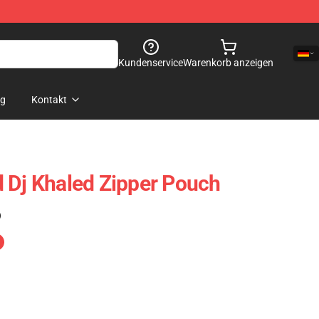
Kundenservice
Warenkorb anzeigen
og
Kontakt
 Dj Khaled Zipper Pouch
)