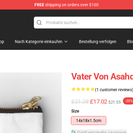
FREE
shipping on orders over $100
op
Nach Kategorie einkaufen
Bestellung verfolgen
Bl
Vater Von Asahd
(1 customer reviews
£21.28
£17.02
-20%
$21.55
Size
14x18x1.5cm
Größentabelle anzeigen