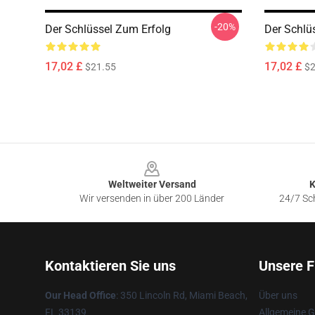
-20%
Der Schlüssel Zum Erfolg
Der Schlü
17,02 £
17,02 £
$21.55
$2
Footer
Weltweiter Versand
K
Wir versenden in über 200 Länder
24/7 Sch
Kontaktieren Sie uns
Unsere F
Our Head Office
: 350 Lincoln Rd, Miami Beach,
Über uns
FL 33139
Allgemeine 