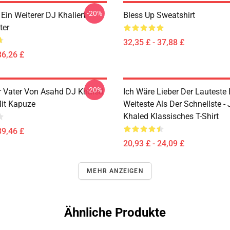
-20%
in Weiterer DJ Khaliert
Bless Up Sweatshirt
ter
32,35 £ - 37,88 £
36,26 £
-20%
 Vater Von Asahd DJ Khaled
Ich Wäre Lieber Der Lauteste 
Mit Kapuze
Weiteste Als Der Schnellste - 
Khaled Klassisches T-Shirt
39,46 £
20,93 £ - 24,09 £
MEHR ANZEIGEN
Ähnliche Produkte