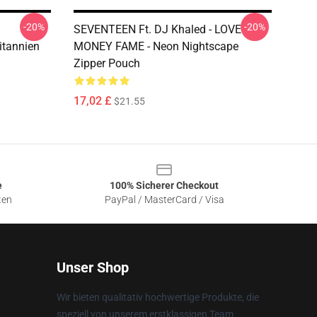
-20%
-20%
SEVENTEEN Ft. DJ Khaled - LOVE
itannien
MONEY FAME - Neon Nightscape
Zipper Pouch
17,02 £
$21.55
e
100% Sicherer Checkout
ten
PayPal / MasterCard / Visa
Unser Shop
Wir bieten qualitativ hochwertige Produkte, die
speziell von unserem erstklassigen Team