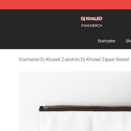
Dj Khaled Shop - Official Dj Khaled Merchandise Store
Startseite
Sh
Startseite
/
Dj Khaled Zubehör
/
Dj Khaled Zipper Beutel