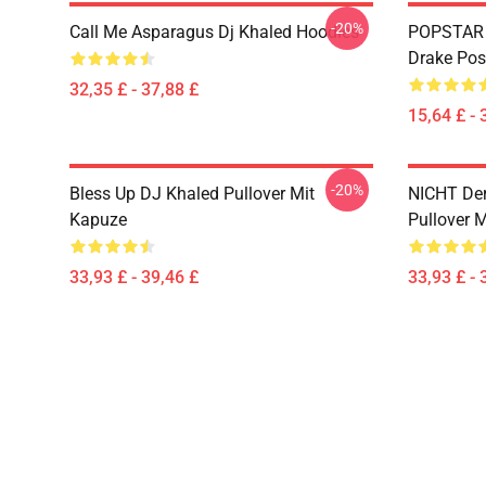
-20%
Call Me Asparagus Dj Khaled Hoodies
POPSTAR E
Drake Pos
32,35 £ - 37,88 £
15,64 £ - 
-20%
Bless Up DJ Khaled Pullover Mit
NICHT Der
Kapuze
Pullover 
33,93 £ - 39,46 £
33,93 £ - 