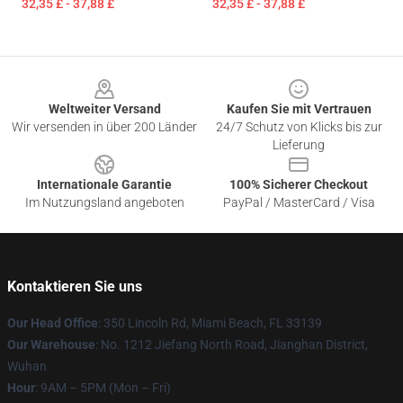
32,35 £ - 37,88 £
32,35 £ - 37,88 £
Footer
Weltweiter Versand
Kaufen Sie mit Vertrauen
Wir versenden in über 200 Länder
24/7 Schutz von Klicks bis zur
Lieferung
Internationale Garantie
100% Sicherer Checkout
Im Nutzungsland angeboten
PayPal / MasterCard / Visa
Kontaktieren Sie uns
Our Head Office
: 350 Lincoln Rd, Miami Beach, FL 33139
Our Warehouse
: No. 1212 Jiefang North Road, Jianghan District,
Wuhan
Hour
: 9AM – 5PM (Mon – Fri)