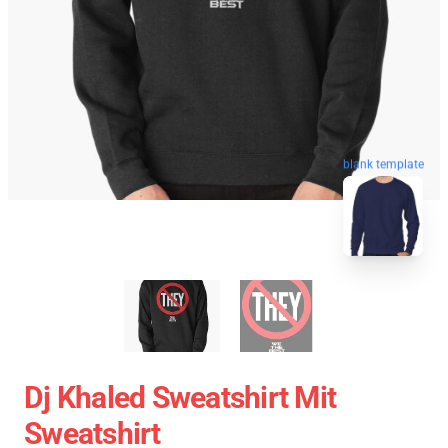
blank template
Dj Khaled Sweatshirt Mit
Sweatshirt