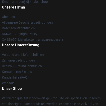
Email
: contact@dj-khaled.shop
Unsere Firma
Über uns
Allgemeine Geschäftsbedingungen
Datenschutzrichtlinien
DMCA - Copyright Policy
CA SB657: Lieferkettentransparenzgesetz
Unsere Unterstützung
Versand und Lieferrichtlinien
Zahlungsbedingungen
Return & Refund Richtlinien
Kontaktieren Sie uns
Kundenhilfe (FAQ)
Whosale
Unser Shop
Wir bieten qualitativ hochwertige Produkte, die speziell von unserem
erstklassigen Team entwickelt werden. Wir bieten eine Vielzahl von