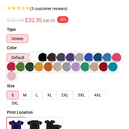
(3 customer reviews)
£40.44
£32.35
-20%
$40.95
Type
Unisex
Color
Default
Size
S
M
L
XL
2XL
3XL
4XL
5XL
Print Location