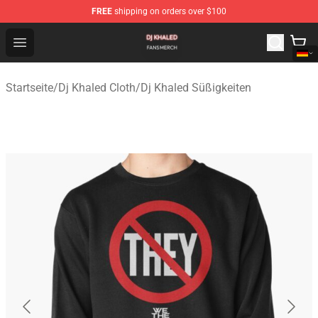
FREE
shipping on orders over $100
Dj Khaled Shop - Official Dj Khaled Merchandise Store
Open menu
Startseite
/
Dj Khaled Cloth
/
Dj Khaled Süßigkeiten