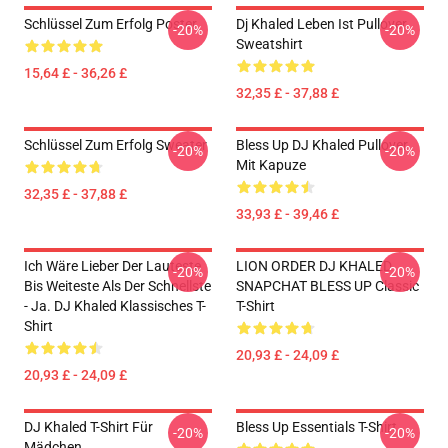
Schlüssel Zum Erfolg Poster
Dj Khaled Leben Ist Pullover
-20%
-20%
Sweatshirt
15,64 £ - 36,26 £
32,35 £ - 37,88 £
Schlüssel Zum Erfolg Sweater
Bless Up DJ Khaled Pullover
-20%
-20%
Mit Kapuze
32,35 £ - 37,88 £
33,93 £ - 39,46 £
Ich Wäre Lieber Der Lauteste
LION ORDER DJ KHALED
-20%
-20%
Bis Weiteste Als Der Schnellste
SNAPCHAT BLESS UP Classic
- Ja. DJ Khaled Klassisches T-
T-Shirt
Shirt
20,93 £ - 24,09 £
20,93 £ - 24,09 £
DJ Khaled T-Shirt Für
Bless Up Essentials T-Shirt
-20%
-20%
Mädchen