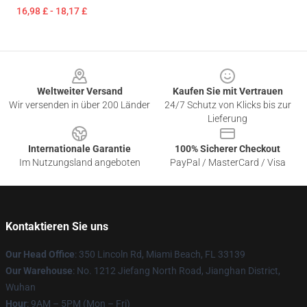
16,98 £ - 18,17 £
Footer
Weltweiter Versand
Kaufen Sie mit Vertrauen
Wir versenden in über 200 Länder
24/7 Schutz von Klicks bis zur
Lieferung
Internationale Garantie
100% Sicherer Checkout
Im Nutzungsland angeboten
PayPal / MasterCard / Visa
Kontaktieren Sie uns
Our Head Office
: 350 Lincoln Rd, Miami Beach, FL 33139
Our Warehouse
: No. 1212 Jiefang North Road, Jianghan District,
Wuhan
Hour
: 9AM – 5PM (Mon – Fri)