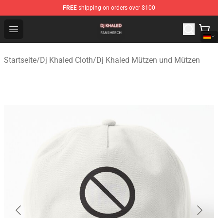
FREE
shipping on orders over $100
Dj Khaled Shop - Official Dj Khaled Merchandise Store
Open menu
Startseite
/
Dj Khaled Cloth
/
Dj Khaled Mützen und Mützen