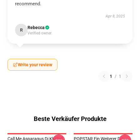
recommend.
Apr 8, 2025
Rebecca
R
Verified owner
Write your review
1
/
1
Beste Verkäufer Produkte
Call Me Asparagus Dj Khaled
POPSTAR Ein Weiterer DJ