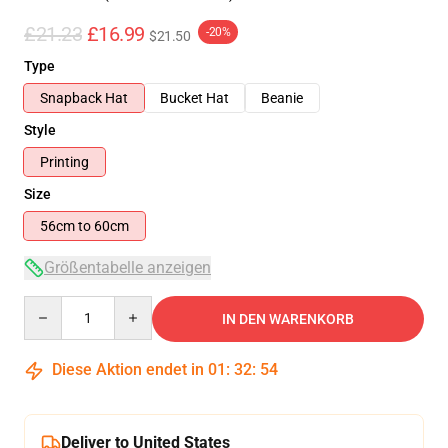
£21.23
£16.99
-20%
$21.50
Type
Snapback Hat
Bucket Hat
Beanie
Style
Printing
Size
56cm to 60cm
Größentabelle anzeigen
Quantity
IN DEN WARENKORB
Diese Aktion endet in
01
:
32
:
54
Deliver to United States