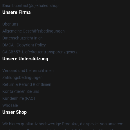
Email
: contact@dj-khaled.shop
Unsere Firma
Über uns
Allgemeine Geschäftsbedingungen
Datenschutzrichtlinien
DMCA - Copyright Policy
CA SB657: Lieferkettentransparenzgesetz
Unsere Unterstützung
Versand und Lieferrichtlinien
Zahlungsbedingungen
Return & Refund Richtlinien
Kontaktieren Sie uns
Kundenhilfe (FAQ)
Whosale
Unser Shop
Wir bieten qualitativ hochwertige Produkte, die speziell von unserem