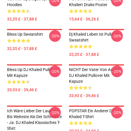
-20%
-20%
Hoodies
Khaliert Drake Poster
32,35 £ - 37,88 £
15,64 £ - 36,26 £
Bless Up Sweatshirt
Dj Khaled Leben Ist Pullover
-20%
-20%
Sweatshirt
32,35 £ - 37,88 £
32,35 £ - 37,88 £
Bless Up DJ Khaled Pullover
NICHT Der Vater Von Asahd
-20%
-20%
Mit Kapuze
DJ Khaled Pullover Mit
Kapuze
33,93 £ - 39,46 £
33,93 £ - 39,46 £
Ich Wäre Lieber Der Lauteste
POPSTAR Ein Anderer DJ
-20%
-20%
Bis Weiteste Als Der Schnellste
Khaled T-Shirt
- Ja. DJ Khaled Klassisches T-
Shirt