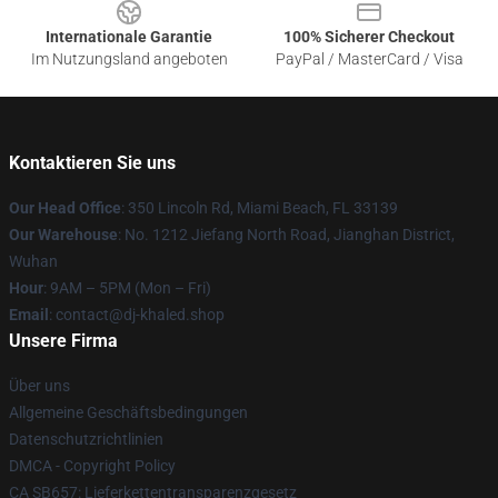
Internationale Garantie
100% Sicherer Checkout
Im Nutzungsland angeboten
PayPal / MasterCard / Visa
Kontaktieren Sie uns
Our Head Office
: 350 Lincoln Rd, Miami Beach, FL 33139
Our Warehouse
: No. 1212 Jiefang North Road, Jianghan District,
Wuhan
Hour
: 9AM – 5PM (Mon – Fri)
Email
: contact@dj-khaled.shop
Unsere Firma
Über uns
Allgemeine Geschäftsbedingungen
Datenschutzrichtlinien
DMCA - Copyright Policy
CA SB657: Lieferkettentransparenzgesetz