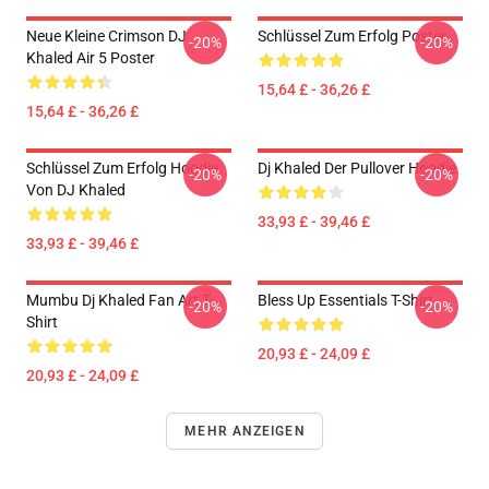
Neue Kleine Crimson DJ
Schlüssel Zum Erfolg Poster
-20%
-20%
Khaled Air 5 Poster
15,64 £ - 36,26 £
15,64 £ - 36,26 £
Schlüssel Zum Erfolg Hoodie
Dj Khaled Der Pullover Hoodie
-20%
-20%
Von DJ Khaled
33,93 £ - 39,46 £
33,93 £ - 39,46 £
Mumbu Dj Khaled Fan Art T-
Bless Up Essentials T-Shirt
-20%
-20%
Shirt
20,93 £ - 24,09 £
20,93 £ - 24,09 £
MEHR ANZEIGEN