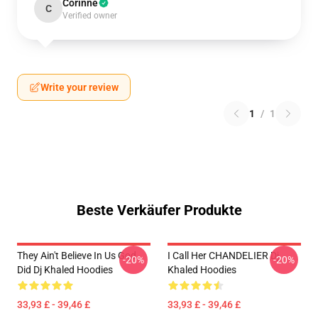
Corinne
C
Verified owner
Write your review
1
/
1
Beste Verkäufer Produkte
They Ain't Believe In Us God
I Call Her CHANDELIER Dj
-20%
-20%
Did Dj Khaled Hoodies
Khaled Hoodies
33,93 £ - 39,46 £
33,93 £ - 39,46 £