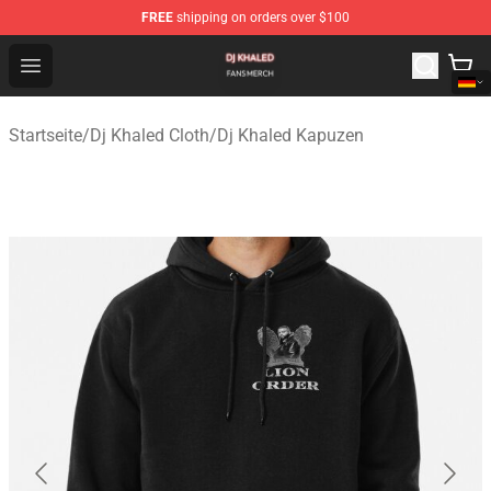
FREE
shipping on orders over $100
Dj Khaled Shop - Official Dj Khaled Merchandise Store
Open menu
Startseite
/
Dj Khaled Cloth
/
Dj Khaled Kapuzen