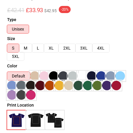
£42.41
£33.93
-20%
$42.95
Type
Unisex
Size
S
M
L
XL
2XL
3XL
4XL
5XL
Color
Default
Print Location