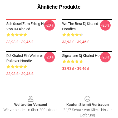
Ähnliche Produkte
Schlüssel Zum Erfolg Hoodie
We The Best Dj Khaled
-20%
-20%
Von DJ Khaled
Hoodies
33,93 £ - 39,46 £
33,93 £ - 39,46 £
DJ Khaled Ein Weiterer
Signature Dj Khaled Hoodies
-20%
-20%
Pullover Hoodie
33,93 £ - 39,46 £
33,93 £ - 39,46 £
Footer
Weltweiter Versand
Kaufen Sie mit Vertrauen
Wir versenden in über 200 Länder
24/7 Schutz von Klicks bis zur
Lieferung