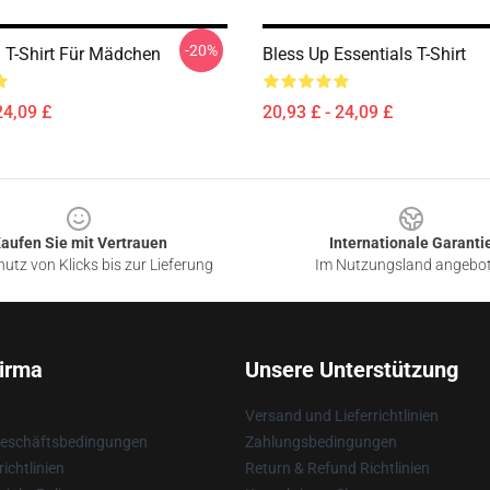
-20%
 T-Shirt Für Mädchen
Bless Up Essentials T-Shirt
24,09 £
20,93 £ - 24,09 £
aufen Sie mit Vertrauen
Internationale Garanti
utz von Klicks bis zur Lieferung
Im Nutzungsland angebo
irma
Unsere Unterstützung
Versand und Lieferrichtlinien
Geschäftsbedingungen
Zahlungsbedingungen
ichtlinien
Return & Refund Richtlinien