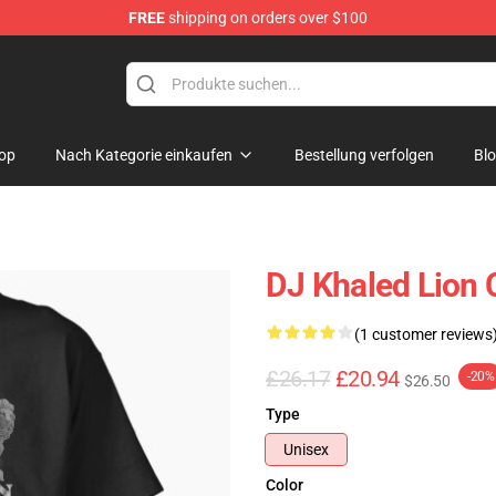
FREE
shipping on orders over $100
op
Nach Kategorie einkaufen
Bestellung verfolgen
Bl
DJ Khaled Lion C
(1 customer reviews
£26.17
£20.94
-20%
$26.50
Type
Unisex
Color