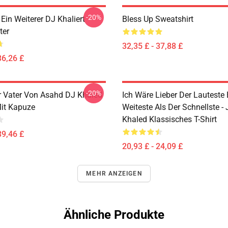
-20%
in Weiterer DJ Khaliert
Bless Up Sweatshirt
ter
32,35 £ - 37,88 £
36,26 £
-20%
 Vater Von Asahd DJ Khaled
Ich Wäre Lieber Der Lauteste 
Mit Kapuze
Weiteste Als Der Schnellste - 
Khaled Klassisches T-Shirt
39,46 £
20,93 £ - 24,09 £
MEHR ANZEIGEN
Ähnliche Produkte