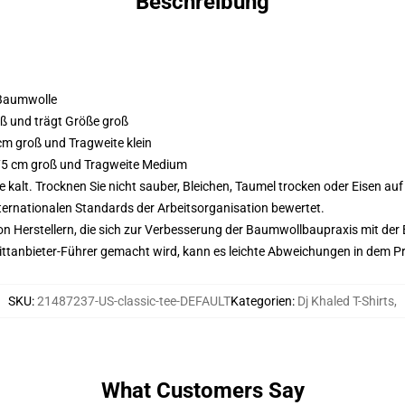
Beschreibung
 Baumwolle
oß und trägt Größe groß
 cm groß und Tragweite klein
 175 cm groß und Tragweite Medium
alt. Trocknen Sie nicht sauber, Bleichen, Taumel trocken oder Eisen au
nternationalen Standards der Arbeitsorganisation bewertet.
n Herstellern, die sich zur Verbesserung der Baumwollbaupraxis mit der Be
 Drittanbieter-Führer gemacht wird, kann es leichte Abweichungen in dem P
SKU
:
21487237-US-classic-tee-DEFAULT
Kategorien
:
Dj Khaled T-Shirts
,
What Customers Say