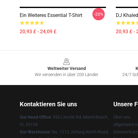
-20%
Ein Weiteres Essential T-Shirt
DJ Khaled
20,93 £ - 24,09 £
20,93 £ - 
Footer
Weltweiter Versand
K
Wir versenden in über 200 Länder
24/7 Sch
Kontaktieren Sie uns
Unsere F
Our Head Office
: 350 Lincoln Rd, Miami Beach,
Über uns
FL 33139
Allgemeine 
Our Warehouse
: No. 1212 Jiefang North Road,
Datenschutzr