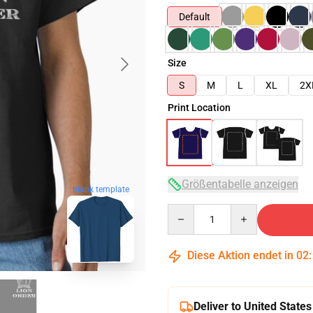
Default
Size
S
M
L
XL
2X
Print Location
Größentabelle anzeigen
blank template
Quantity
Diese Aktion endet in
02
Deliver to United States