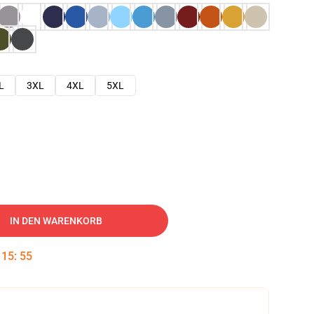
L
3XL
4XL
5XL
IN DEN WARENKORB
:
15
:
54