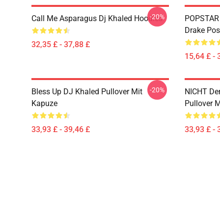
-20%
Call Me Asparagus Dj Khaled Hoodies
POPSTAR E
Drake Pos
32,35 £ - 37,88 £
15,64 £ - 
-20%
Bless Up DJ Khaled Pullover Mit
NICHT Der
Kapuze
Pullover 
33,93 £ - 39,46 £
33,93 £ - 