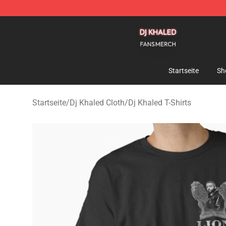
Dj Khaled Shop - Official Dj Khaled Merchandise Store
Startseite
Sh
Startseite
/
Dj Khaled Cloth
/
Dj Khaled T-Shirts