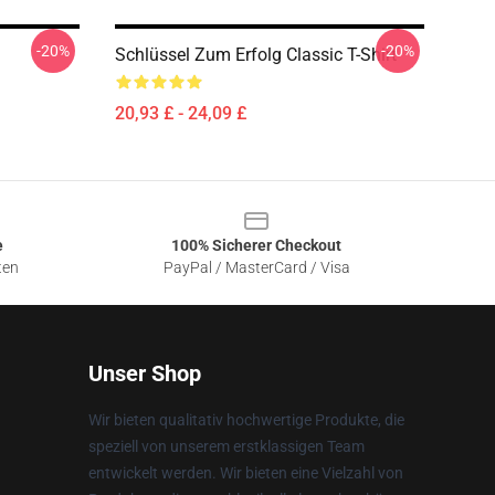
-20%
-20%
Schlüssel Zum Erfolg Classic T-Shirt
20,93 £ - 24,09 £
e
100% Sicherer Checkout
ten
PayPal / MasterCard / Visa
Unser Shop
Wir bieten qualitativ hochwertige Produkte, die
speziell von unserem erstklassigen Team
entwickelt werden. Wir bieten eine Vielzahl von