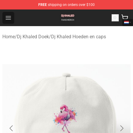
FREE
shipping on orders over $100
Dj Khaled Shop - Official Dj Khaled Merchandise Store
Open menu
Home
/
Dj Khaled Doek
/
Dj Khaled Hoeden en caps