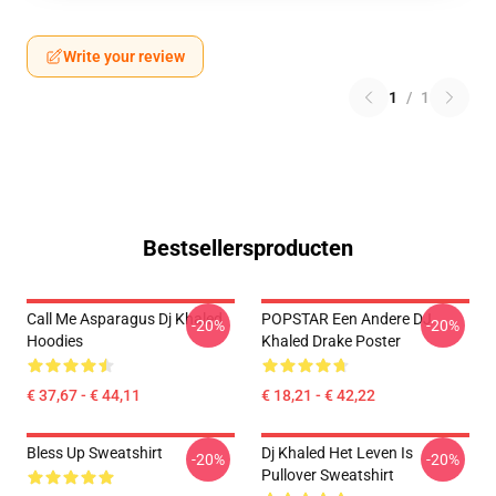
Write your review
1
/
1
Bestsellersproducten
Call Me Asparagus Dj Khaled
POPSTAR Een Andere DJ
-20%
-20%
Hoodies
Khaled Drake Poster
€ 37,67 - € 44,11
€ 18,21 - € 42,22
Bless Up Sweatshirt
Dj Khaled Het Leven Is
-20%
-20%
Pullover Sweatshirt