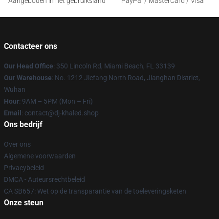
Aangeboden in het gebruiksland
PayPal / MasterCard / Visa
Contacteer ons
Our Head Office
: 350 Lincoln Rd, Miami Beach, FL 33139
Our Warehouse
: No. 1212 Jiefang North Road, Jianghan District,
Wuhan
Hour
: 9AM – 5PM (Mon – Fri)
Email
: contact@dj-khaled.shop
Ons bedrijf
Over ons
Algemene voorwaarden
Privacybeleid
DMCA - Auteursrechtbeleid
CA SB657: Wet op de transparantie van de toeleveringsketen
Onze steun