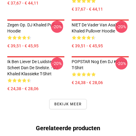
€ 37,67 - € 44,11
€ 37,67 - € 44,11
Zegen Op. DJ Khaled Pullover
NIET De Vader Van Asahd DJ
-20%
-20%
Hoodie
Khaled Pullover Hoodie
€ 39,51 - € 45,95
€ 39,51 - € 45,95
Ik Ben Liever De Luidste
POPSTAR Nog Een DJ Khaled
-20%
-20%
Scheet Dan De Snelste. - DJ
T-Shirt
Khaled Klassieke T-Shirt
€ 24,38 - € 28,06
€ 24,38 - € 28,06
BEKIJK MEER
Gerelateerde producten