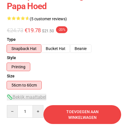
Papa Hoed
(5 customer reviews)
€24.73
€19.78
-20%
$21.50
Type
Snapback Hat
Bucket Hat
Beanie
Style
Printing
Size
56cm to 60cm
Bekijk maattabel
Quantity
TOEVOEGEN AAN
WINKELWAGEN