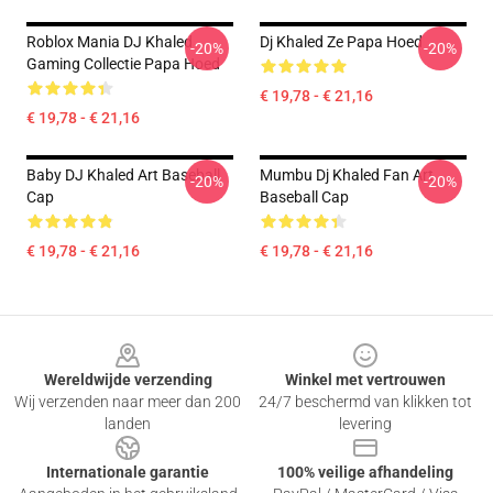
Roblox Mania DJ Khaled
Dj Khaled Ze Papa Hoed
-20%
-20%
Gaming Collectie Papa Hoed
€ 19,78 - € 21,16
€ 19,78 - € 21,16
Baby DJ Khaled Art Baseball
Mumbu Dj Khaled Fan Art
-20%
-20%
Cap
Baseball Cap
€ 19,78 - € 21,16
€ 19,78 - € 21,16
Footer
Wereldwijde verzending
Winkel met vertrouwen
Wij verzenden naar meer dan 200
24/7 beschermd van klikken tot
landen
levering
Internationale garantie
100% veilige afhandeling