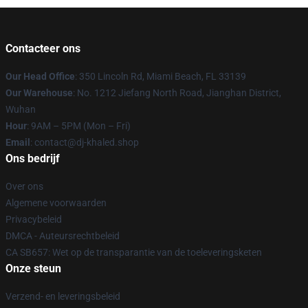
Contacteer ons
Our Head Office
: 350 Lincoln Rd, Miami Beach, FL 33139
Our Warehouse
: No. 1212 Jiefang North Road, Jianghan District,
Wuhan
Hour
: 9AM – 5PM (Mon – Fri)
Email
: contact@dj-khaled.shop
Ons bedrijf
Over ons
Algemene voorwaarden
Privacybeleid
DMCA - Auteursrechtbeleid
CA SB657: Wet op de transparantie van de toeleveringsketen
Onze steun
Verzend- en leveringsbeleid