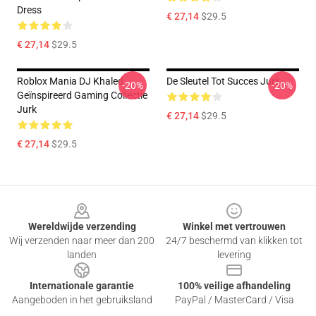
Dress
€ 27,14
$29.5
€ 27,14
$29.5
Roblox Mania DJ Khaled
De Sleutel Tot Succes Jurk
-20%
-20%
Geïnspireerd Gaming Collectie
Jurk
€ 27,14
$29.5
€ 27,14
$29.5
Footer
Wereldwijde verzending
Winkel met vertrouwen
Wij verzenden naar meer dan 200
24/7 beschermd van klikken tot
landen
levering
Internationale garantie
100% veilige afhandeling
Aangeboden in het gebruiksland
PayPal / MasterCard / Visa