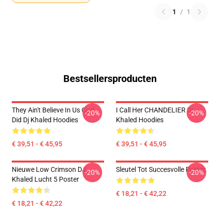
1
/
1
Bestsellersproducten
They Ain't Believe In Us God
I Call Her CHANDELIER Dj
-20%
-20%
Did Dj Khaled Hoodies
Khaled Hoodies
€ 39,51 - € 45,95
€ 39,51 - € 45,95
Nieuwe Low Crimson DJ
Sleutel Tot Succesvolle Poster
-20%
-20%
Khaled Lucht 5 Poster
€ 18,21 - € 42,22
€ 18,21 - € 42,22