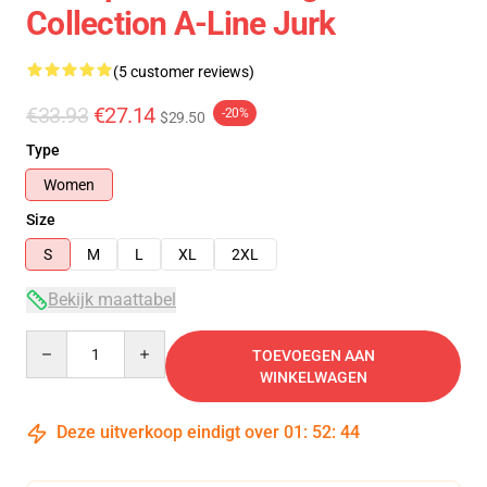
Collection A-Line Jurk
(5 customer reviews)
€33.93
€27.14
-20%
$29.50
Type
Women
Size
S
M
L
XL
2XL
Bekijk maattabel
Quantity
TOEVOEGEN AAN
WINKELWAGEN
Deze uitverkoop eindigt over
01
:
52
:
44