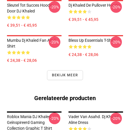
Sleutel Tot Succes Hoodie
Dj Khaled De Pullover Hoodie
-20%
-20%
Door DJ Khaled
€ 39,51 - € 45,95
€ 39,51 - € 45,95
Mumbu Dj Khaled Fan Art T-
Bless Up Essentials T-Shirt
-20%
-20%
Shirt
€ 24,38 - € 28,06
€ 24,38 - € 28,06
BEKIJK MEER
Gerelateerde producten
Roblox Mania DJ Khaled
Vader Van Asahd. Dj Khaled
-20%
-20%
Geïnspireerd Gaming
Aline Dress
Collection Graphic T Shirt