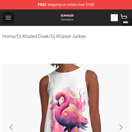
FREE
shipping on orders over $100
Dj Khaled Shop - Official Dj Khaled Merchandise Store
Open menu
Home
/
Dj Khaled Doek
/
Dj Khaled Jurken