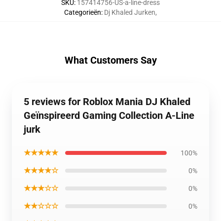
SKU
:
157414756-US-a-line-dress
Categorieën
:
Dj Khaled Jurken
,
What Customers Say
5 reviews for Roblox Mania DJ Khaled
Geïnspireerd Gaming Collection A-Line
jurk
★★★★★
100%
★★★★☆
0%
★★★☆☆
0%
★★☆☆☆
0%