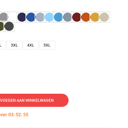
L
3XL
4XL
5XL
VOEGEN AAN WINKELWAGEN
over
03
:
52
:
54