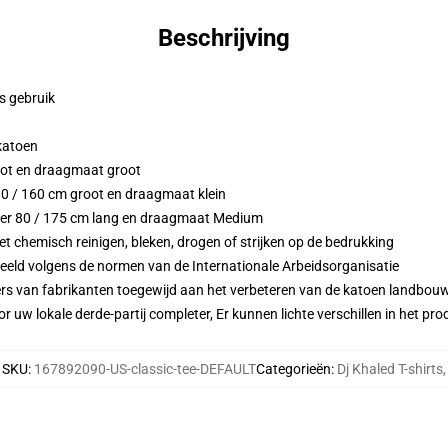
Beschrijving
ks gebruik
 katoen
oot en draagmaat groot
 80 / 160 cm groot en draagmaat klein
eter 80 / 175 cm lang en draagmaat Medium
 chemisch reinigen, bleken, drogen of strijken op de bedrukking
eeld volgens de normen van de Internationale Arbeidsorganisatie
ers van fabrikanten toegewijd aan het verbeteren van de katoen landbouw 
r uw lokale derde-partij completer, Er kunnen lichte verschillen in het p
SKU
:
167892090-US-classic-tee-DEFAULT
Categorieën
:
Dj Khaled T-shirts
,