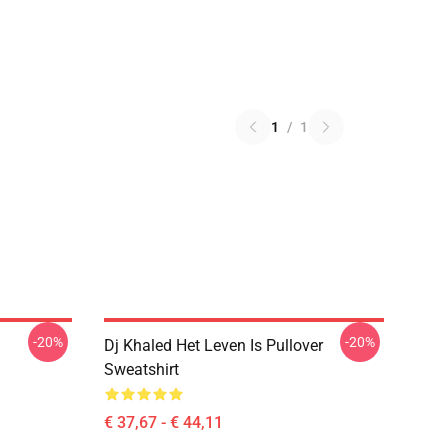
1
/
1
-20%
-20%
Dj Khaled Het Leven Is Pullover
Sweatshirt
€ 37,67 - € 44,11