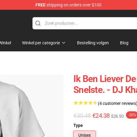
FREE
shipping on orders over $100
Winkel
Winkel per categorie
Bestelling volgen
Blog
Ik Ben Liever D
Snelste. - DJ Kh
(4 customer reviews
€30.48
€24.38
-20%
$26.50
Type
Unisex