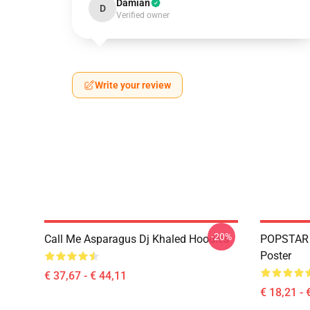
Damian
D
Verified owner
Write your review
-20%
Call Me Asparagus Dj Khaled Hoodies
POPSTAR 
Poster
€ 37,67 - € 44,11
€ 18,21 - 