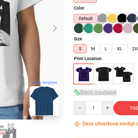
Color
Default
Size
S
M
L
XL
2X
Print Location
blank template
Bekijk maattabel
Quantity
TOE
Deze uitverkoop eindigt 