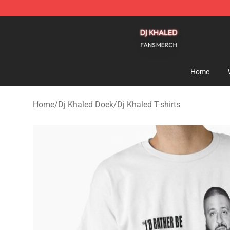
Dj Khaled Shop - Official Dj Khaled Merchandise Store
Home
Home
/
Dj Khaled Doek
/
Dj Khaled T-shirts