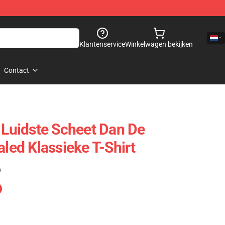
Klantenservice
Winkelwagen bekijken
Contact
e Luidste Scheet Dan De
aled Klassieke T-Shirt
)