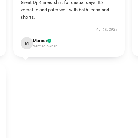
Great Dj Khaled shirt for casual days. It’s
versatile and pairs well with both jeans and
shorts.
Apr 10, 2025
Marina
M
Verified owner