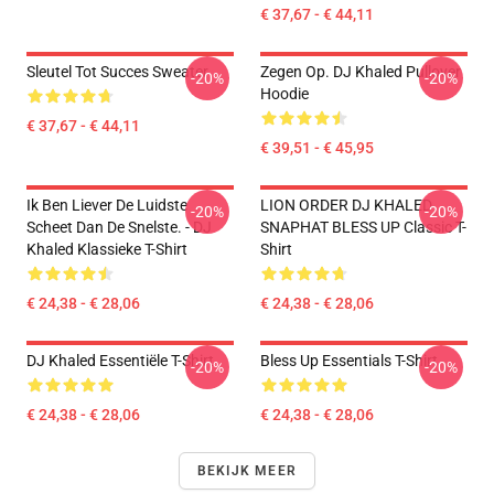
€ 37,67 - € 44,11
Sleutel Tot Succes Sweater
Zegen Op. DJ Khaled Pullover
-20%
-20%
Hoodie
€ 37,67 - € 44,11
€ 39,51 - € 45,95
Ik Ben Liever De Luidste
LION ORDER DJ KHALED
-20%
-20%
Scheet Dan De Snelste. - DJ
SNAPHAT BLESS UP Classic T-
Khaled Klassieke T-Shirt
Shirt
€ 24,38 - € 28,06
€ 24,38 - € 28,06
DJ Khaled Essentiële T-Shirt
Bless Up Essentials T-Shirt
-20%
-20%
€ 24,38 - € 28,06
€ 24,38 - € 28,06
BEKIJK MEER