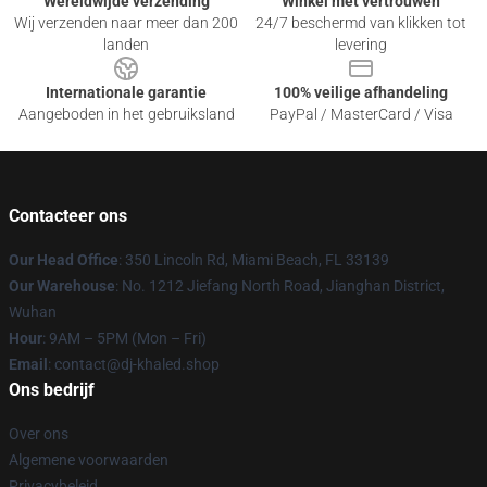
Wereldwijde verzending
Winkel met vertrouwen
Wij verzenden naar meer dan 200
24/7 beschermd van klikken tot
landen
levering
Internationale garantie
100% veilige afhandeling
Aangeboden in het gebruiksland
PayPal / MasterCard / Visa
Contacteer ons
Our Head Office
: 350 Lincoln Rd, Miami Beach, FL 33139
Our Warehouse
: No. 1212 Jiefang North Road, Jianghan District,
Wuhan
Hour
: 9AM – 5PM (Mon – Fri)
Email
: contact@dj-khaled.shop
Ons bedrijf
Over ons
Algemene voorwaarden
Privacybeleid