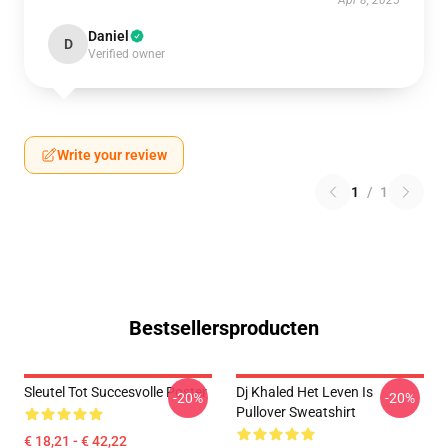
Apr 8, 2025
Daniel
D
Verified owner
Write your review
1
/
1
Bestsellersproducten
Sleutel Tot Succesvolle Poster
Dj Khaled Het Leven Is
-20%
-20%
Pullover Sweatshirt
€ 18,21 - € 42,22