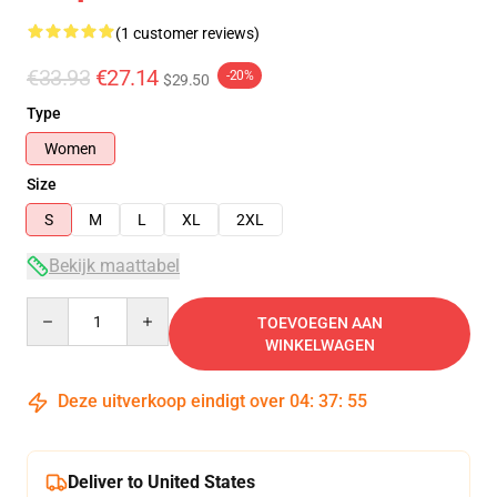
(1 customer reviews)
€33.93
€27.14
-20%
$29.50
Type
Women
Size
S
M
L
XL
2XL
Bekijk maattabel
Quantity
TOEVOEGEN AAN
WINKELWAGEN
Deze uitverkoop eindigt over
04
:
37
:
55
Deliver to United States