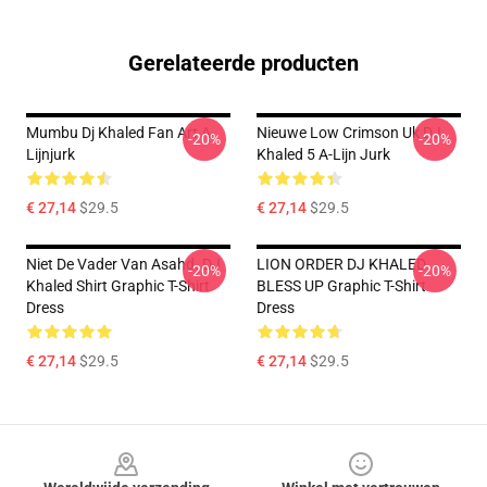
Gerelateerde producten
Mumbu Dj Khaled Fan Art A
Nieuwe Low Crimson Uk DJ
-20%
-20%
Lijnjurk
Khaled 5 A-Lijn Jurk
€ 27,14
$29.5
€ 27,14
$29.5
Niet De Vader Van Asahd. DJ
LION ORDER DJ KHALED
-20%
-20%
Khaled Shirt Graphic T-Shirt
BLESS UP Graphic T-Shirt
Dress
Dress
€ 27,14
$29.5
€ 27,14
$29.5
Footer