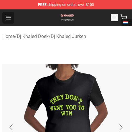
FREE
shipping on orders over $100
Dj Khaled Shop - Official Dj Khaled Merchandise Store
Open menu
Home
/
Dj Khaled Doek
/
Dj Khaled Jurken