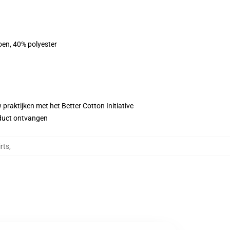
oen, 40% polyester
praktijken met het Better Cotton Initiative
roduct ontvangen
rts
,