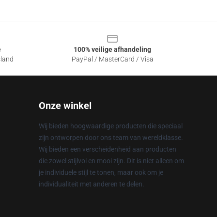
e
100% veilige afhandeling
sland
PayPal / MasterCard / Visa
Onze winkel
Wij bieden hoogwaardige producten die speciaal
zijn ontworpen door ons team van wereldklasse.
Wij bieden een verscheidenheid aan producten
die zowel stijlvol en mooi zijn. Dit is niet alleen om
je individuele stijl te tonen, maar ook om je
individualiteit met anderen te delen.