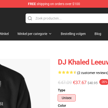
FREE
shipping on orders over $100
Winkel
Winkel per categorie
Bestelling volgen
Blog
DJ Khaled Leeu
(2 customer reviews
€47.09
€37.67
-20%
$40.95
Type
Unisex
Color