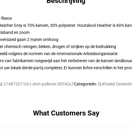
Beschrijving
 fleece
 Heather Grey is 70% katoen, 30% polyester. Houtskool Heather is 60% kat
alsband en zoom
n oversized gaan 2 maten omhoog
 chemisch reinigen, bleken, drogen of strijken op de bedrukking
eeld volgens de normen van de Internationale Arbeidsorganisatie
ers van fabrikanten toegewijd aan het verbeteren van de katoen landbouw 
r uw lokale derde-partij completer, Er kunnen lichte verschillen in het p
U
:
21487237-US-t-shirt-pullover-DEFAULT
Categorieën
:
Dj Khaled Zweetshi
What Customers Say