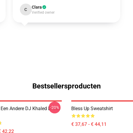
Clara
C
Verified owner
Bestsellersproducten
-20%
Een Andere DJ Khaled Drake
Bless Up Sweatshirt
€ 37,67 - € 44,11
€ 42,22