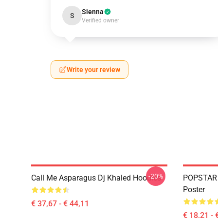
Sienna
S
Verified owner
Write your review
-20%
Call Me Asparagus Dj Khaled Hoodies
POPSTAR 
Poster
€ 37,67 - € 44,11
€ 18,21 - 