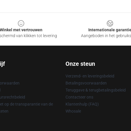
Winkel met vertrouwen
Internationale garanti
chermd van klikken tot levering
Aangeboden in het gebruik
jf
Onze steun
Verzend- en leveringsbeleid
oorwaarden
Betalingsvoorwaarden
d
Teruggave & terugbetalingsbeleid
rsrechtbeleid
Contacteer ons
t op de transparantie van de
Klantenhulp (FAQ)
keten
Whosale