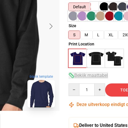
Default
Size
S
M
L
XL
2X
Print Location
Bekijk maattabel
blank template
Quantity
TOE
Deze uitverkoop eindigt 
Deliver to United States