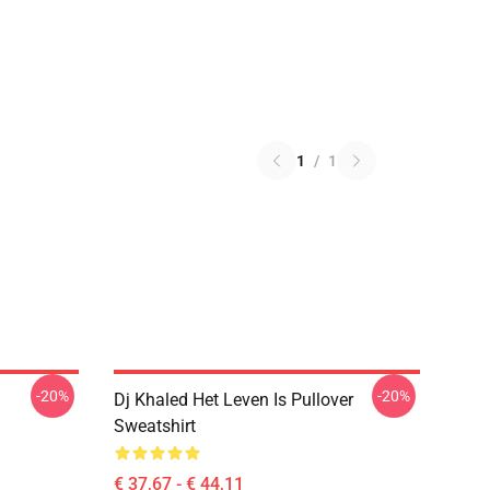
1
/
1
-20%
-20%
Dj Khaled Het Leven Is Pullover
Sweatshirt
€ 37,67 - € 44,11