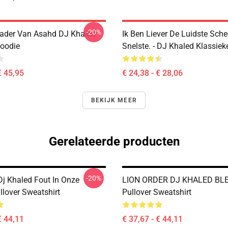
-20%
ader Van Asahd DJ Khaled
Ik Ben Liever De Luidste Sch
Hoodie
Snelste. - DJ Khaled Klassieke
€ 45,95
€ 24,38 - € 28,06
BEKIJK MEER
Gerelateerde producten
-20%
Dj Khaled Fout In Onze
LION ORDER DJ KHALED BL
llover Sweatshirt
Pullover Sweatshirt
€ 44,11
€ 37,67 - € 44,11