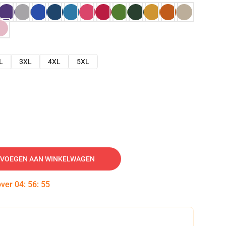
L
3XL
4XL
5XL
VOEGEN AAN WINKELWAGEN
over
04
:
56
:
54