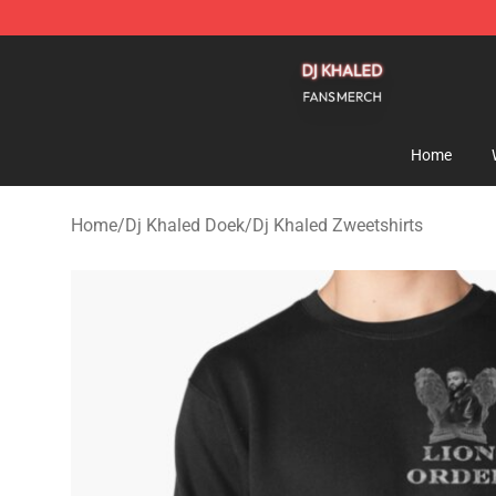
Dj Khaled Shop - Official Dj Khaled Merchandise Store
Home
Home
/
Dj Khaled Doek
/
Dj Khaled Zweetshirts