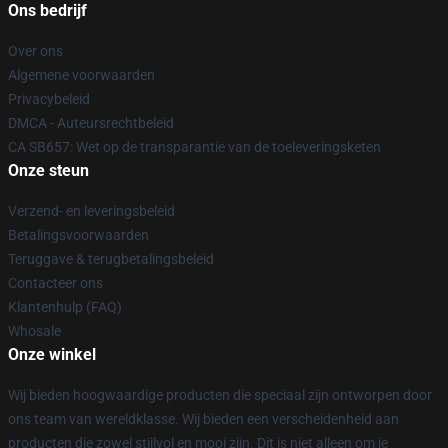
Ons bedrijf
Over ons
Algemene voorwaarden
Privacybeleid
DMCA - Auteursrechtbeleid
CA SB657: Wet op de transparantie van de toeleveringsketen
Onze steun
Verzend- en leveringsbeleid
Betalingsvoorwaarden
Teruggave & terugbetalingsbeleid
Contacteer ons
Klantenhulp (FAQ)
Whosale
Onze winkel
Wij bieden hoogwaardige producten die speciaal zijn ontworpen door
ons team van wereldklasse. Wij bieden een verscheidenheid aan
producten die zowel stijlvol en mooi zijn. Dit is niet alleen om je