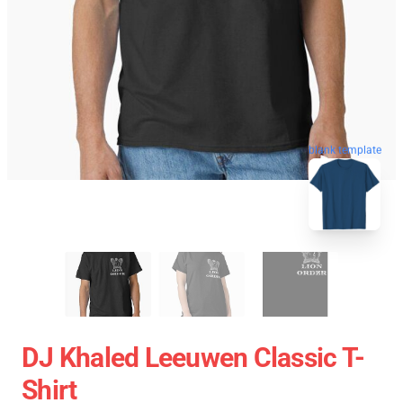
blank template
DJ Khaled Leeuwen Classic T-
Shirt