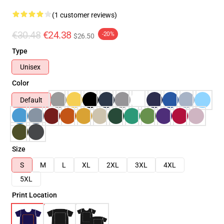
(1 customer reviews)
€30.48
€24.38
-20%
$26.50
Type
Unisex
Color
Default
Size
S
M
L
XL
2XL
3XL
4XL
5XL
Print Location