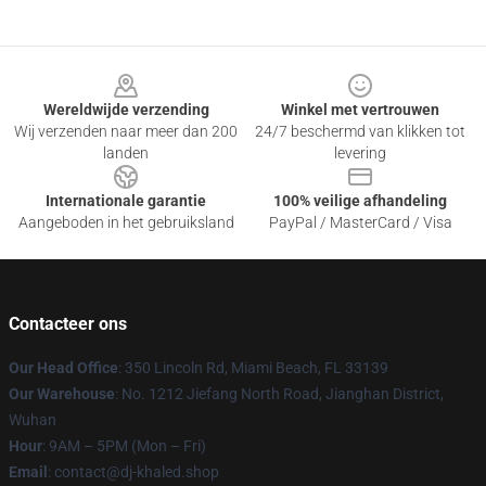
Footer
Wereldwijde verzending
Winkel met vertrouwen
Wij verzenden naar meer dan 200
24/7 beschermd van klikken tot
landen
levering
Internationale garantie
100% veilige afhandeling
Aangeboden in het gebruiksland
PayPal / MasterCard / Visa
Contacteer ons
Our Head Office
: 350 Lincoln Rd, Miami Beach, FL 33139
Our Warehouse
: No. 1212 Jiefang North Road, Jianghan District,
Wuhan
Hour
: 9AM – 5PM (Mon – Fri)
Email
: contact@dj-khaled.shop