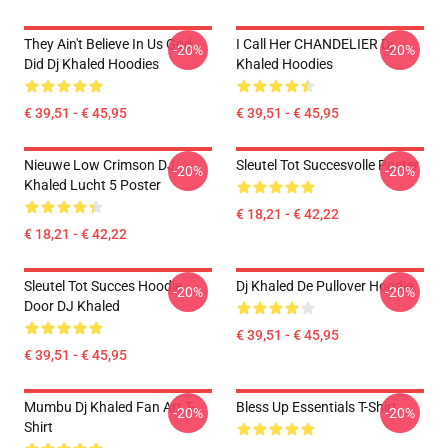
They Ain't Believe In Us God
I Call Her CHANDELIER Dj
-20%
-20%
Did Dj Khaled Hoodies
Khaled Hoodies
€ 39,51 - € 45,95
€ 39,51 - € 45,95
Nieuwe Low Crimson DJ
Sleutel Tot Succesvolle Poster
-20%
-20%
Khaled Lucht 5 Poster
€ 18,21 - € 42,22
€ 18,21 - € 42,22
Sleutel Tot Succes Hoodie
Dj Khaled De Pullover Hoodie
-20%
-20%
Door DJ Khaled
€ 39,51 - € 45,95
€ 39,51 - € 45,95
Mumbu Dj Khaled Fan Art T-
Bless Up Essentials T-Shirt
-20%
-20%
Shirt