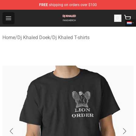
FREE
shipping on orders over $100
Dj Khaled Shop - Official Dj Khaled Merchandise Store
Open menu
Home
/
Dj Khaled Doek
/
Dj Khaled T-shirts