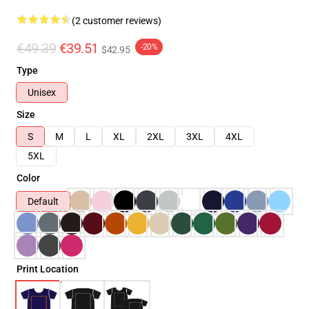
(2 customer reviews)
€49.39
€39.51
-20%
$42.95
Type
Unisex
Size
S
M
L
XL
2XL
3XL
4XL
5XL
Color
Default
Print Location