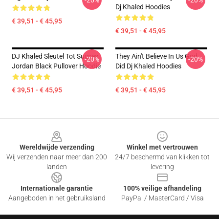
-20%
-20%
Dj Khaled Hoodies
€ 39,51 - € 45,95
€ 39,51 - € 45,95
DJ Khaled Sleutel Tot Succes
They Ain't Believe In Us God
-20%
-20%
Jordan Black Pullover Hoodie
Did Dj Khaled Hoodies
€ 39,51 - € 45,95
€ 39,51 - € 45,95
Footer
Wereldwijde verzending
Winkel met vertrouwen
Wij verzenden naar meer dan 200
24/7 beschermd van klikken tot
landen
levering
Internationale garantie
100% veilige afhandeling
Aangeboden in het gebruiksland
PayPal / MasterCard / Visa