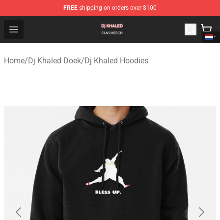
FREE
shipping on orders over $100
Dj Khaled Shop - Official Dj Khaled Merchandise Store
Open menu
Home
/
Dj Khaled Doek
/
Dj Khaled Hoodies