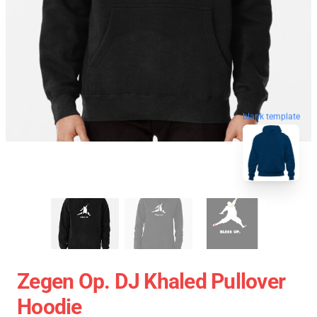
blank template
Zegen Op. DJ Khaled Pullover
Hoodie