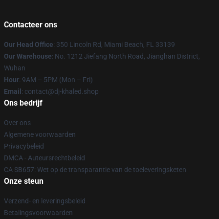
Contacteer ons
Our Head Office
: 350 Lincoln Rd, Miami Beach, FL 33139
Our Warehouse
: No. 1212 Jiefang North Road, Jianghan District,
Wuhan
Hour
: 9AM – 5PM (Mon – Fri)
Email
: contact@dj-khaled.shop
Ons bedrijf
Over ons
Algemene voorwaarden
Privacybeleid
DMCA - Auteursrechtbeleid
CA SB657: Wet op de transparantie van de toeleveringsketen
Onze steun
Verzend- en leveringsbeleid
Betalingsvoorwaarden