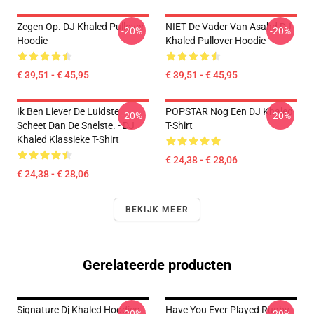
Zegen Op. DJ Khaled Pullover
NIET De Vader Van Asahd DJ
-20%
-20%
Hoodie
Khaled Pullover Hoodie
€ 39,51 - € 45,95
€ 39,51 - € 45,95
Ik Ben Liever De Luidste
POPSTAR Nog Een DJ Khaled
-20%
-20%
Scheet Dan De Snelste. - DJ
T-Shirt
Khaled Klassieke T-Shirt
€ 24,38 - € 28,06
€ 24,38 - € 28,06
BEKIJK MEER
Gerelateerde producten
Signature Dj Khaled Hoodies
Have You Ever Played Rugby