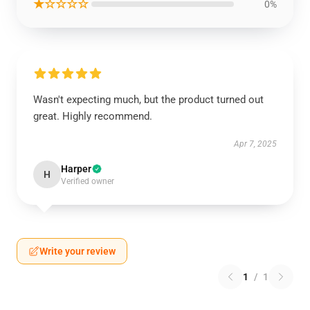
★☆☆☆☆
0%
Wasn't expecting much, but the product turned out
great. Highly recommend.
Apr 7, 2025
Harper
H
Verified owner
Write your review
1
/
1