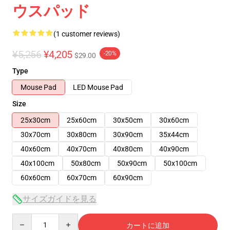
ウスパッド
(1 customer reviews)
¥5,256
¥4,205
-20%
$29.00
Type
Mouse Pad
LED Mouse Pad
Size
25x30cm
25x60cm
30x50cm
30x60cm
30x70cm
30x80cm
30x90cm
35x44cm
40x60cm
40x70cm
40x80cm
40x90cm
40x100cm
50x80cm
50x90cm
50x100cm
60x60cm
60x70cm
60x90cm
サイズガイドを見る
Quantity
カートに追加