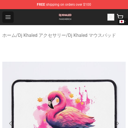
FREE
shipping on orders over $100
Dj Khaled Shop - Official Dj Khaled Merchandise Store
Open menu
ホーム
/
Dj Khaled アクセサリー
/
Dj Khaled マウスパッド