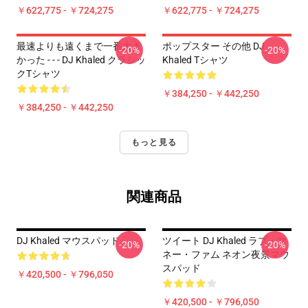
￥622,775 - ￥724,275
￥622,775 - ￥724,275
最速よりも遠くまで一番大き
ポップスター その他 DJ
-20%
-20%
かった - - - DJ Khaled クラシッ
Khaled Tシャツ
クTシャツ
￥384,250 - ￥442,250
￥384,250 - ￥442,250
もっと見る
関連商品
DJ Khaled マウスパッド
ツイート DJ Khaled ラブ・マ
-20%
-20%
ネー・ファム ネオン夜景マウ
スパッド
￥420,500 - ￥796,050
￥420,500 - ￥796,050