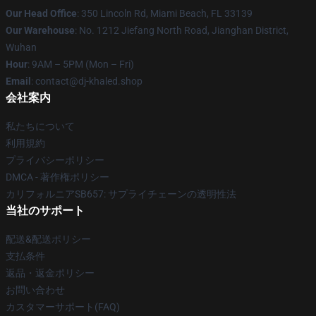
Our Head Office
: 350 Lincoln Rd, Miami Beach, FL 33139
Our Warehouse
: No. 1212 Jiefang North Road, Jianghan District,
Wuhan
Hour
: 9AM – 5PM (Mon – Fri)
Email
: contact@dj-khaled.shop
会社案内
私たちについて
利用規約
プライバシーポリシー
DMCA - 著作権ポリシー
カリフォルニアSB657: サプライチェーンの透明性法
当社のサポート
配送&配送ポリシー
支払条件
返品・返金ポリシー
お問い合わせ
カスタマーサポート(FAQ)