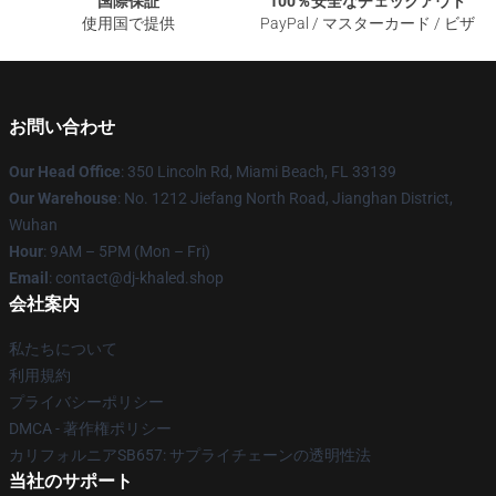
国際保証
100％安全なチェックアウト
使用国で提供
PayPal / マスターカード / ビザ
お問い合わせ
Our Head Office
: 350 Lincoln Rd, Miami Beach, FL 33139
Our Warehouse
: No. 1212 Jiefang North Road, Jianghan District,
Wuhan
Hour
: 9AM – 5PM (Mon – Fri)
Email
: contact@dj-khaled.shop
会社案内
私たちについて
利用規約
プライバシーポリシー
DMCA - 著作権ポリシー
カリフォルニアSB657: サプライチェーンの透明性法
当社のサポート