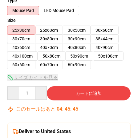
Type
Mouse Pad
LED Mouse Pad
Size
25x30cm
25x60cm
30x50cm
30x60cm
30x70cm
30x80cm
30x90cm
35x44cm
40x60cm
40x70cm
40x80cm
40x90cm
40x100cm
50x80cm
50x90cm
50x100cm
60x60cm
60x70cm
60x90cm
サイズガイドを見る
Quantity
カートに追加
このセールはあと
04
:
45
:
45
Deliver to United States