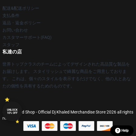
配送&配送ポリシー
支払条件
返品・返金ポリシー
お問い合わせ
カスタマーサポート(FAQ)
スタッフ
私達の店
世界トップクラスのチームによってデザインされた高品質な製品を
お届けします。 スタイリッシュで綺麗な商品をご用意しておりま
す。 これは、個々のスタイルを表示するだけでなく、他の人とあな
たの個性を共有するためのものです。
UNLOCK
© Dj Khaled Shop - Official Dj Khaled Merchandise Store 2026 all rights
10% OFF
reserved
Help