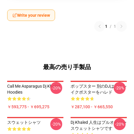
Write your review
1
/
1
最高の売り手製品
Call Me Asparagus Dj Khaled
ポップスター 別のDJは、ドレ
-20%
-20%
Hoodies
イクポスターをハレド
￥593,775 - ￥695,275
￥287,100 - ￥665,550
スウェットシャツ
Dj Khaled 人生はプルオーバー
-20%
-20%
スウェットシャツです