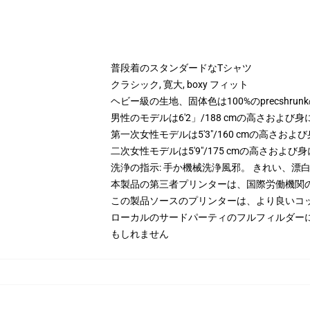
普段着のスタンダードなTシャツ
クラシック, 寛大, boxy フィット
ヘビー級の生地、固体色は100%のprecshrun
男性のモデルは6'2」/188 cmの高さおよ
第一次女性モデルは5'3"/160 cmの高さ
二次女性モデルは5'9"/175 cmの高さおよ
洗浄の指示: 手か機械洗浄風邪。 きれい、
本製品の第三者プリンターは、国際労働機関
この製品ソースのプリンターは、より良いコ
ローカルのサードパーティのフルフィルダー
もしれません