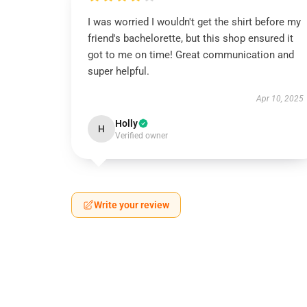
I was worried I wouldn't get the shirt before my
friend's bachelorette, but this shop ensured it
got to me on time! Great communication and
super helpful.
Apr 10, 2025
Holly
H
Verified owner
Write your review