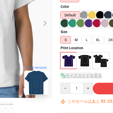
Color
Default
Size
S
M
L
XL
2X
Print Location
blank template
サイズガイドを見る
Quantity
このセールはあと
02
:
23