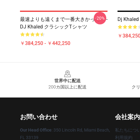
-20%
最速よりも遠くまで一番大きかった - - -
Dj Kha
DJ Khaled クラシックTシャツ
￥384,250
￥384,250 - ￥442,250
Footer
世界中に配送
200カ国以上に配送
クリ
お問い合わせ
会社案内
Our Head Office
: 350 Lincoln Rd, Miami Beach,
私たちにつ
FL 33139
利用規約