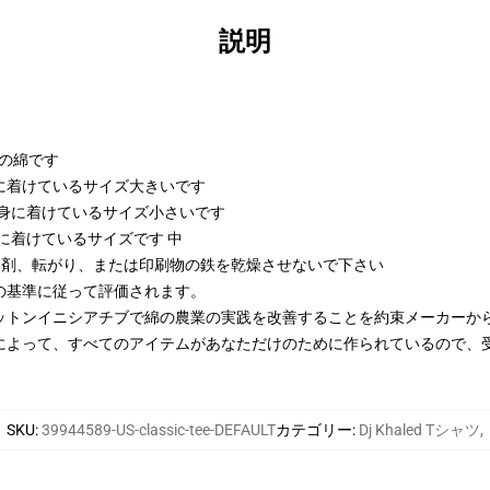
説明
kの綿です
び身に着けているサイズ大きいです
および身に着けているサイズ小さいです
び身に着けているサイズです 中
漂白剤、転がり、または印刷物の鉄を乾燥させないで下さい
の基準に従って評価されます。
ットンイニシアチブで綿の農業の実践を改善することを約束メーカーか
によって、すべてのアイテムがあなただけのために作られているので、
SKU
:
39944589-US-classic-tee-DEFAULT
カテゴリー
:
Dj Khaled Tシャツ
,