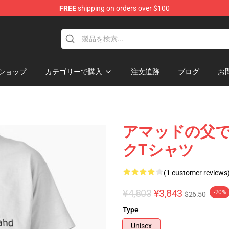
FREE
shipping on orders over $100
ショップ
カテゴリーで購入
注文追跡
ブログ
お
アマッドの父ではな
クTシャツ
(1 customer reviews
¥4,803
¥3,843
-20%
$26.50
Type
Unisex