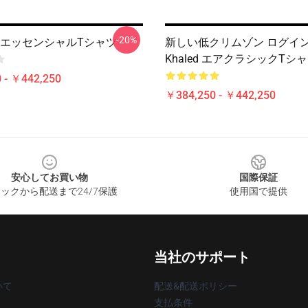
-20%
led エッセンシャルTシャツ
新しい低クリムゾン ログイン
Khaled エアクラシックTシ
 - ￥442,250
￥384,250 - ￥442,250
安心してお買い物
国際保証
ックから配送まで24/7保護
使用国で提供
当社のサポート
いて
配送&配送ポリシー
支払条件