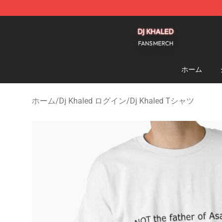
Dj Khaled Shop - Official Dj Khaled Merchandise Store
ホーム
ホーム
/
Dj Khaled ログイン
/
Dj Khaled Tシャツ