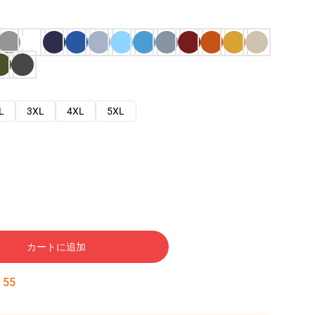
L
3XL
4XL
5XL
カートに追加
:
54