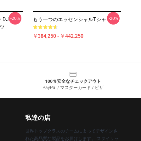
-20%
-20%
 DJ
もう一つのエッセンシャルTシャツ
ャツ
￥384,250 - ￥442,250
100％安全なチェックアウト
PayPal / マスターカード / ビザ
私達の店
世界トップクラスのチームによってデザインさ
れた高品質な製品をお届けします。 スタイリッ