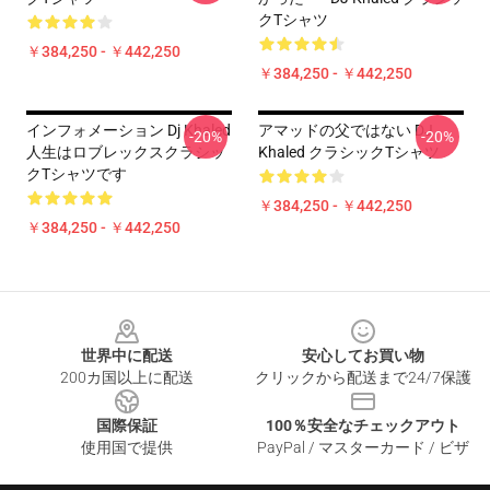
クTシャツ
￥384,250 - ￥442,250
￥384,250 - ￥442,250
インフォメーション Dj Khaled
アマッドの父ではない DJ
-20%
-20%
人生はロブレックスクラシッ
Khaled クラシックTシャツ
クTシャツです
￥384,250 - ￥442,250
￥384,250 - ￥442,250
Footer
世界中に配送
安心してお買い物
200カ国以上に配送
クリックから配送まで24/7保護
国際保証
100％安全なチェックアウト
使用国で提供
PayPal / マスターカード / ビザ