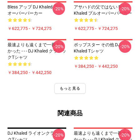
Bless アップ DJ Khaled プル
アサハドの父ではない DJ
-20%
-20%
オーバーパーカー
Khaled プルオーバーパーカー
￥622,775 - ￥724,275
￥622,775 - ￥724,275
最速よりも遠くまで一番大き
ポップスター その他 DJ
-20%
-20%
かった - - - DJ Khaled クラシッ
Khaled Tシャツ
クTシャツ
￥384,250 - ￥442,250
￥384,250 - ￥442,250
もっと見る
関連商品
DJ Khaled ライオンクラシッ
最速よりも遠くまで一番大き
-20%
-20%
クTシャツ
かった - - - DJ Khaled クラシッ