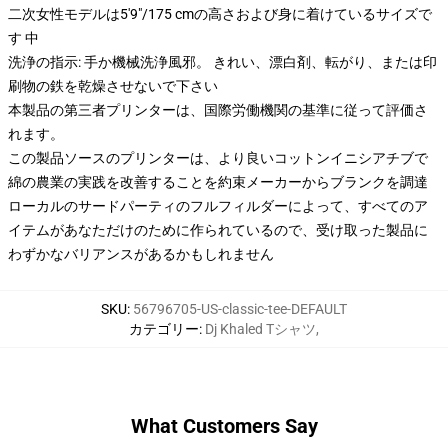
二次女性モデルは5'9"/175 cmの高さおよび身に着けているサイズで
す 中
洗浄の指示: 手か機械洗浄風邪。 きれい、漂白剤、転がり、または印
刷物の鉄を乾燥させないで下さい
本製品の第三者プリンターは、国際労働機関の基準に従って評価さ
れます。
この製品ソースのプリンターは、より良いコットンイニシアチブで
綿の農業の実践を改善することを約束メーカーからブランクを調達
ローカルのサードパーティのフルフィルダーによって、すべてのア
イテムがあなただけのために作られているので、受け取った製品に
わずかなバリアンスがあるかもしれません
SKU
:
56796705-US-classic-tee-DEFAULT
カテゴリー
:
Dj Khaled Tシャツ
,
What Customers Say