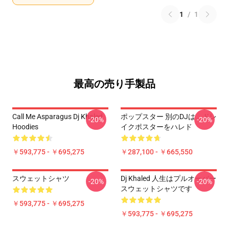
1
/
1
最高の売り手製品
Call Me Asparagus Dj Khaled
ポップスター 別のDJは、ドレ
-20%
-20%
Hoodies
イクポスターをハレド
￥593,775 - ￥695,275
￥287,100 - ￥665,550
スウェットシャツ
Dj Khaled 人生はプルオーバー
-20%
-20%
スウェットシャツです
￥593,775 - ￥695,275
￥593,775 - ￥695,275