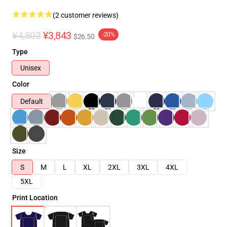
(2 customer reviews)
¥4,803
¥3,843
-20%
$26.50
Type
Unisex
Color
Default
Size
S
M
L
XL
2XL
3XL
4XL
5XL
Print Location