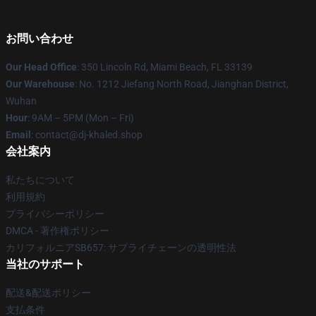
お問い合わせ
Our Head Office
: 350 Lincoln Rd, Miami Beach, FL 33139
Our Warehouse
: No. 1212 Jiefang North Road, Jianghan District,
Wuhan
Hour
: 9AM – 5PM (Mon – Fri)
Email
: contact@dj-khaled.shop
会社案内
私たちについて
利用規約
プライバシーポリシー
DMCA - 著作権ポリシー
カリフォルニアSB657: サプライチェーンの透明性法
当社のサポート
配送&配送ポリシー
支払条件