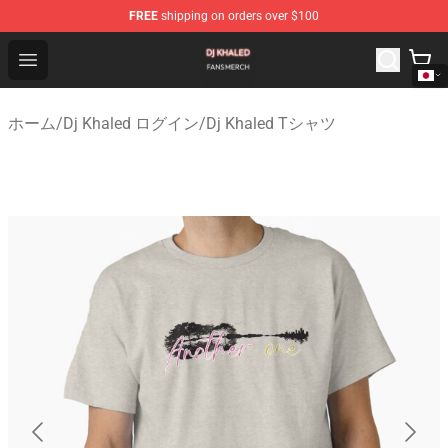
FREE
shipping on orders over $100
Dj Khaled Shop - Official Dj Khaled Merchandise Store
Open menu
ホーム
/
Dj Khaled ログイン
/
Dj Khaled Tシャツ