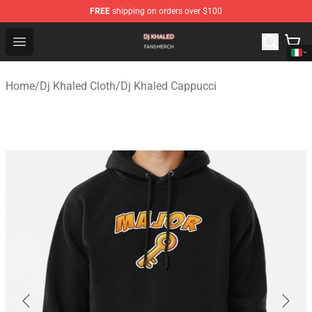
FREE
shipping on orders over $100
Dj Khaled Shop - Official Dj Khaled Merchandise Store
Open menu
Home
/
Dj Khaled Cloth
/
Dj Khaled Cappucci