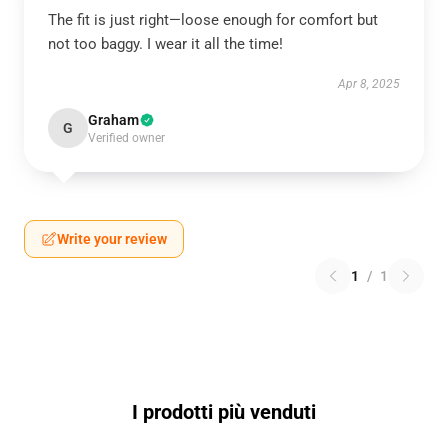
The fit is just right—loose enough for comfort but
not too baggy. I wear it all the time!
Apr 8, 2025
Graham
G
Verified owner
Write your review
1
/
1
I prodotti più venduti