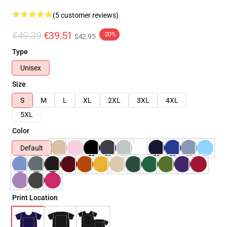
(5 customer reviews)
€49.39
€39.51
-20%
$42.95
Type
Unisex
Size
S
M
L
XL
2XL
3XL
4XL
5XL
Color
Default
Print Location