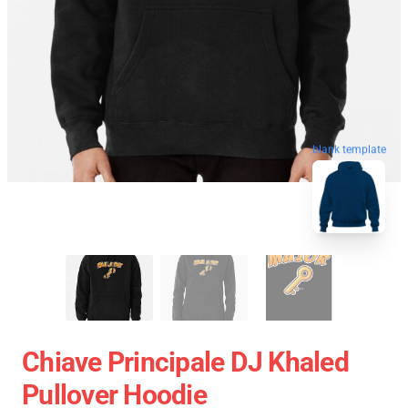
blank template
Chiave Principale DJ Khaled
Pullover Hoodie