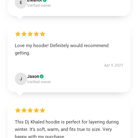
Eleanor
E
Verified owner
Love my hoodie! Definitely would recommend
getting.
Apr 9, 2025
Jaxon
J
Verified owner
This Dj Khaled hoodie is perfect for layering during
winter. It’s soft, warm, and fits true to size. Very
happy with my purchase.