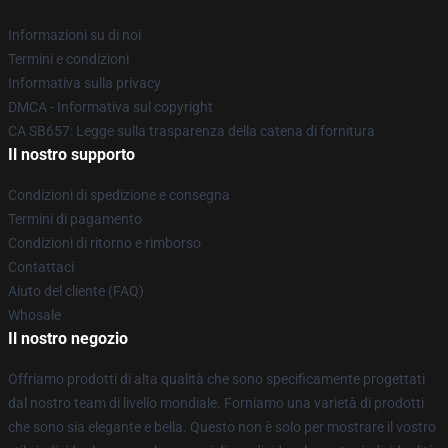
Informazioni su di noi
Termini e condizioni
Informativa sulla privacy
DMCA - Informativa sul copyright
CA SB657: Legge sulla trasparenza della catena di fornitura
Il nostro supporto
Condizioni di spedizione e consegna
Termini di pagamento
Condizioni di ritorno e rimborso
Contattaci
Aiuto del cliente (FAQ)
Whosale
Il nostro negozio
Offriamo prodotti di alta qualità che sono specificamente progettati
dal nostro team di livello mondiale. Forniamo una varietà di prodotti
che sono sia elegante e bella. Questo non è solo per mostrare il vostro