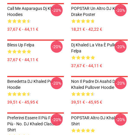
Call Me Asparagus Dj Khaled
POPSTAR Un Altro DJ Khaled
-20%
-20%
Hoodies
Drake Poster
37,67 € - 44,11 €
18,21 € - 42,22 €
Bless Up Felpa
Dj Khaled La Vita È Pullover
-20%
-20%
Felpa
37,67 € - 44,11 €
37,67 € - 44,11 €
Benedetta DJ Khaled Pullover
Non Il Padre Di Asahd DJ
-20%
-20%
Hoodie
Khaled Pullover Hoodie
39,51 € - 45,95 €
39,51 € - 45,95 €
Preferirei Essere Il Più Forte Di
POPSTAR Altro DJ Khaled T-
-20%
-20%
Più - No. DJ Khaled Classic T-
Shirt
Shirt