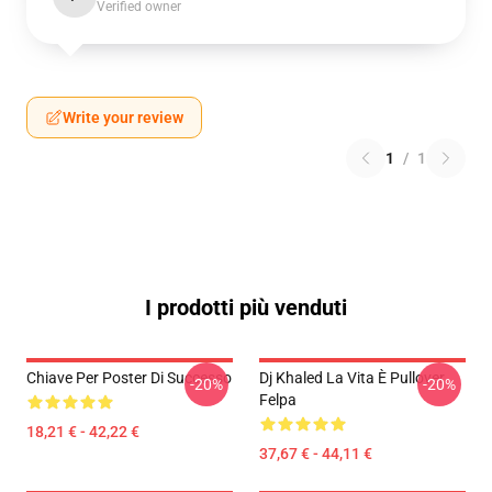
Verified owner
Write your review
1
/
1
I prodotti più venduti
Chiave Per Poster Di Successo
Dj Khaled La Vita È Pullover
-20%
-20%
Felpa
18,21 € - 42,22 €
37,67 € - 44,11 €