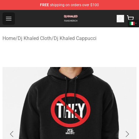
FREE
shipping on orders over $100
Dj Khaled Shop - Official Dj Khaled Merchandise Store
Open menu
Home
/
Dj Khaled Cloth
/
Dj Khaled Cappucci