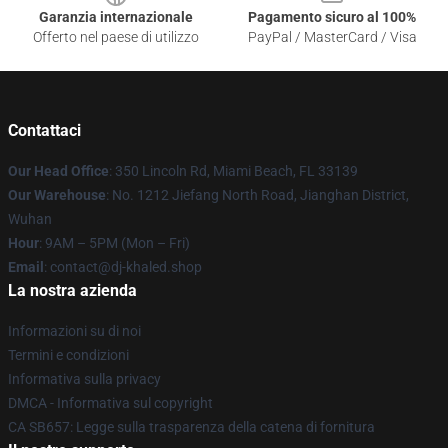
Garanzia internazionale
Pagamento sicuro al 100%
Offerto nel paese di utilizzo
PayPal / MasterCard / Visa
Contattaci
Our Head Office
: 350 Lincoln Rd, Miami Beach, FL 33139
Our Warehouse
: No. 1212 Jiefang North Road, Jianghan District,
Wuhan
Hour
: 9AM – 5PM (Mon – Fri)
Email
: contact@dj-khaled.shop
La nostra azienda
Informazioni su di noi
Termini e condizioni
Informativa sulla privacy
DMCA - Informativa sul copyright
CA SB657: Legge sulla trasparenza della catena di fornitura