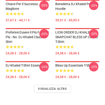
Chiave Per Il Successo
Benedetta DJ Khaled Pullover
-20%
-20%
Maglione
Hoodie
37,67 € - 44,11 €
39,51 € - 45,95 €
Preferirei Essere Il Più Forte Di
LION ORDER DJ KHALED
-20%
-20%
Più - No. DJ Khaled Classic T-
SNAPCHAT BLESS UP Classic
Shirt
T-Shirt
24,38 € - 28,06 €
24,38 € - 28,06 €
DJ Khaled T-Shirt Essenziale
Bless Up Essentials T-Shirt
-20%
-20%
24,38 € - 28,06 €
24,38 € - 28,06 €
VISUALIZZA ALTRO