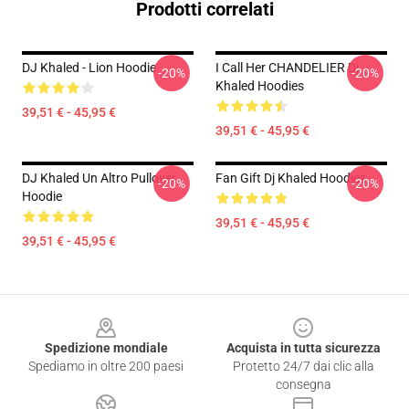
Prodotti correlati
DJ Khaled - Lion Hoodie
I Call Her CHANDELIER Dj
-20%
-20%
Khaled Hoodies
39,51 € - 45,95 €
39,51 € - 45,95 €
DJ Khaled Un Altro Pullover
Fan Gift Dj Khaled Hoodies
-20%
-20%
Hoodie
39,51 € - 45,95 €
39,51 € - 45,95 €
Footer
Spedizione mondiale
Acquista in tutta sicurezza
Spediamo in oltre 200 paesi
Protetto 24/7 dai clic alla
consegna