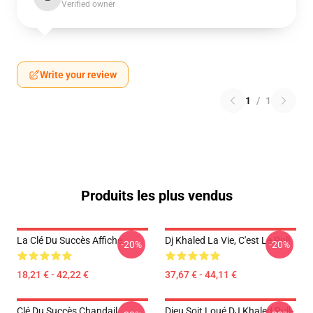
Verified owner
Write your review
1
/
1
Produits les plus vendus
La Clé Du Succès Affiche
Dj Khaled La Vie, C'est Le Pull
-20%
-20%
18,21 € - 42,22 €
37,67 € - 44,11 €
Clé Du Succès Chandail
Dieu Soit Loué DJ Khaled Pull-