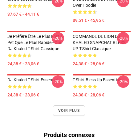
-20%
-20%
Over Hoodie
37,67 € - 44,11 €
39,51 € - 45,95 €
Je Préfère Être Le Plus Fort À
COMMANDE DE LION DJ
-20%
-20%
Pet Que Le Plus Rapide - Oui.
KHALED SNAPCHAT BLESS
DJ Khaled T-Shirt Classique
UP T-Shirt Classique
24,38 € - 28,06 €
24,38 € - 28,06 €
DJ Khaled T-Shirt Essentiel
T-Shirt Bless Up Essentials
-20%
-20%
24,38 € - 28,06 €
24,38 € - 28,06 €
VOIR PLUS
Produits connexes