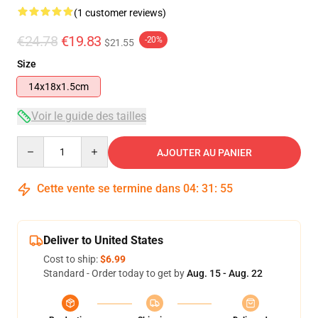
(1 customer reviews)
€24.78
€19.83
-20%
$21.55
Size
14x18x1.5cm
Voir le guide des tailles
Quantity
AJOUTER AU PANIER
Cette vente se termine dans
04
:
31
:
54
Deliver to United States
Cost to ship:
$6.99
Standard - Order today to get by
Aug. 15 - Aug. 22