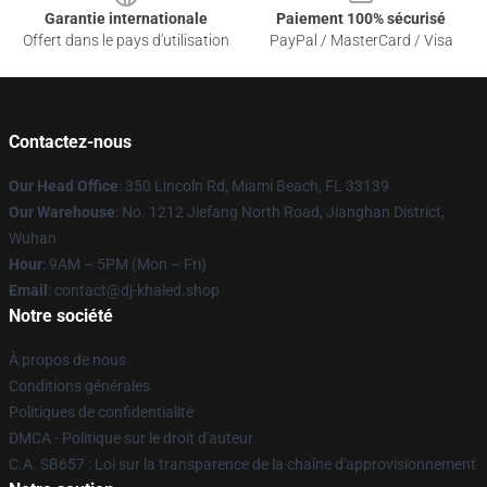
Garantie internationale
Paiement 100% sécurisé
Offert dans le pays d'utilisation
PayPal / MasterCard / Visa
Contactez-nous
Our Head Office
: 350 Lincoln Rd, Miami Beach, FL 33139
Our Warehouse
: No. 1212 Jiefang North Road, Jianghan District,
Wuhan
Hour
: 9AM – 5PM (Mon – Fri)
Email
: contact@dj-khaled.shop
Notre société
À propos de nous
Conditions générales
Politiques de confidentialité
DMCA - Politique sur le droit d'auteur
C.A. SB657 : Loi sur la transparence de la chaîne d'approvisionnement