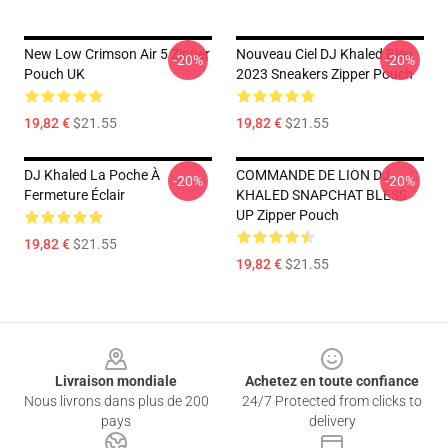
New Low Crimson Air 5 Zipper
Nouveau Ciel DJ Khaled Bleu
-20%
-20%
Pouch UK
2023 Sneakers Zipper Pouch
19,82 €
$21.55
19,82 €
$21.55
DJ Khaled La Poche À
COMMANDE DE LION DJ
-20%
-20%
Fermeture Éclair
KHALED SNAPCHAT BLESS
UP Zipper Pouch
19,82 €
$21.55
19,82 €
$21.55
Footer
Livraison mondiale
Achetez en toute confiance
Nous livrons dans plus de 200
24/7 Protected from clicks to
pays
delivery