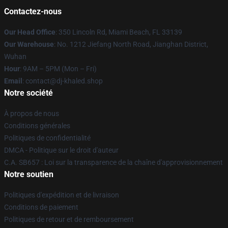
Contactez-nous
Our Head Office
: 350 Lincoln Rd, Miami Beach, FL 33139
Our Warehouse
: No. 1212 Jiefang North Road, Jianghan District,
Wuhan
Hour
: 9AM – 5PM (Mon – Fri)
Email
: contact@dj-khaled.shop
Notre société
À propos de nous
Conditions générales
Politiques de confidentialité
DMCA - Politique sur le droit d'auteur
C.A. SB657 : Loi sur la transparence de la chaîne d'approvisionnement
Notre soutien
Politiques d'expédition et de livraison
Conditions de paiement
Politiques de retour et de remboursement