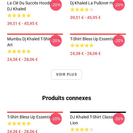
La Clé Du Succès Hoodie Par
Dj Khaled La Pullover Hoodie
-20%
-20%
DJ Khaled
39,51 € - 45,95 €
39,51 € - 45,95 €
Mumbu Dj Khaled T-Shirt Fan
T-Shirt Bless Up Essentials
-20%
-20%
Art
24,38 € - 28,06 €
24,38 € - 28,06 €
VOIR PLUS
Produits connexes
T-Shirt Bless Up Essentials
DJ Khaled T-Shirt Classique
-20%
-20%
Lion
24,38 € - 28,06 €