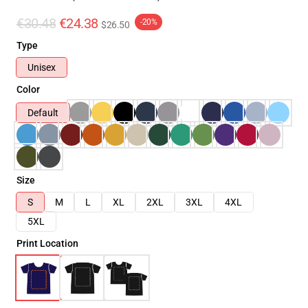
€30.48
€24.38
-20%
$26.50
Type
Unisex
Color
Default
Size
S
M
L
XL
2XL
3XL
4XL
5XL
Print Location