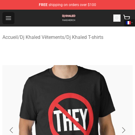
FREE
shipping on orders over $100
Dj Khaled Shop - Official Dj Khaled Merchandise Store
Open menu
Accueil
/
Dj Khaled Vêtements
/
Dj Khaled T-shirts