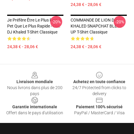
24,38 € - 28,06 €
Je Préfère Être Le Plus Fort À
COMMANDE DE LION DJ
-20%
-20%
Pet Que Le Plus Rapide - Oui.
KHALED SNAPCHAT BLESS
DJ Khaled T-Shirt Classique
UP T-Shirt Classique
24,38 € - 28,06 €
24,38 € - 28,06 €
Footer
Livraison mondiale
Achetez en toute confiance
Nous livrons dans plus de 200
24/7 Protected from clicks to
pays
delivery
Garantie internationale
Paiement 100% sécurisé
Offert dans le pays d'utilisation
PayPal / MasterCard / Visa