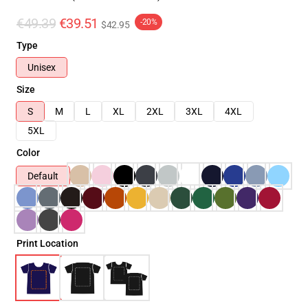
€49.39
€39.51
-20%
$42.95
Type
Unisex
Size
S
M
L
XL
2XL
3XL
4XL
5XL
Color
Default
Print Location