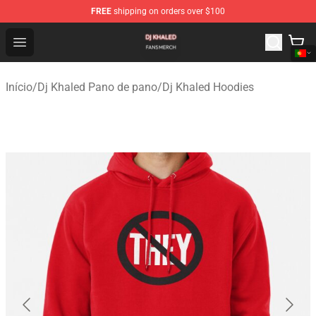
FREE
shipping on orders over $100
Dj Khaled Shop - Official Dj Khaled Merchandise Store
Open menu
Início
/
Dj Khaled Pano de pano
/
Dj Khaled Hoodies