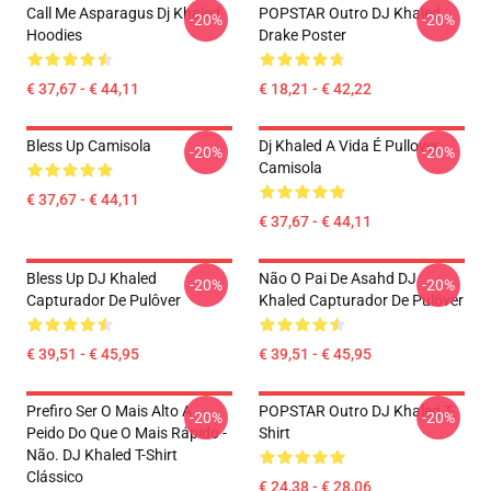
Call Me Asparagus Dj Khaled
POPSTAR Outro DJ Khaled
-20%
-20%
Hoodies
Drake Poster
€ 37,67 - € 44,11
€ 18,21 - € 42,22
Bless Up Camisola
Dj Khaled A Vida É Pullover
-20%
-20%
Camisola
€ 37,67 - € 44,11
€ 37,67 - € 44,11
Bless Up DJ Khaled
Não O Pai De Asahd DJ
-20%
-20%
Capturador De Pulôver
Khaled Capturador De Pulôver
€ 39,51 - € 45,95
€ 39,51 - € 45,95
Prefiro Ser O Mais Alto A
POPSTAR Outro DJ Khaled T-
-20%
-20%
Peido Do Que O Mais Rápido -
Shirt
Não. DJ Khaled T-Shirt
Clássico
€ 24,38 - € 28,06