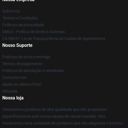
Sobre nós
Termos e Condições
Políticas de privacidade
DMCA - Política de Direitos Autorais
CA SB657: Lei de Transparência de Cadeia de Suprimentos
Nosso Suporte
Políticas de envio e entrega
Termos de pagamento
Políticas de devolução e reembolso
Contacte-nos
Ajuda ao cliente (FAQ)
Whosale
Nossa loja
Oferecemos produtos de alta qualidade que são projetados
especificamente pela nossa equipe de classe mundial. Nós
fornecemos uma variedade de produtos que são elegantes e bonitos.