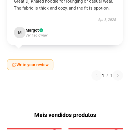
Great Dj Khaled hoodie for lounging or casual wear.
The fabric is thick and cozy, and the fit is spot-on.
Apr 8, 2025
Margot
M
Verified owner
Write your review
1
/
1
Mais vendidos produtos