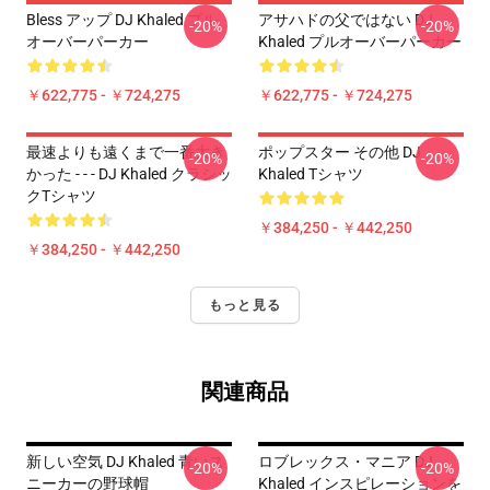
Bless アップ DJ Khaled プル
アサハドの父ではない DJ
-20%
-20%
オーバーパーカー
Khaled プルオーバーパーカー
￥622,775 - ￥724,275
￥622,775 - ￥724,275
最速よりも遠くまで一番大き
ポップスター その他 DJ
-20%
-20%
かった - - - DJ Khaled クラシッ
Khaled Tシャツ
クTシャツ
￥384,250 - ￥442,250
￥384,250 - ￥442,250
もっと見る
関連商品
新しい空気 DJ Khaled 青いス
ロブレックス・マニア DJ
-20%
-20%
ニーカーの野球帽
Khaled インスピレーションを