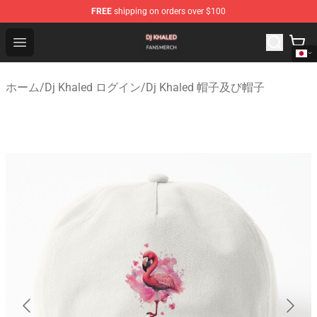
FREE
shipping on orders over $100
Dj Khaled Shop - Official Dj Khaled Merchandise Store
Open menu
ホーム
/
Dj Khaled ログイン
/
Dj Khaled 帽子及び帽子