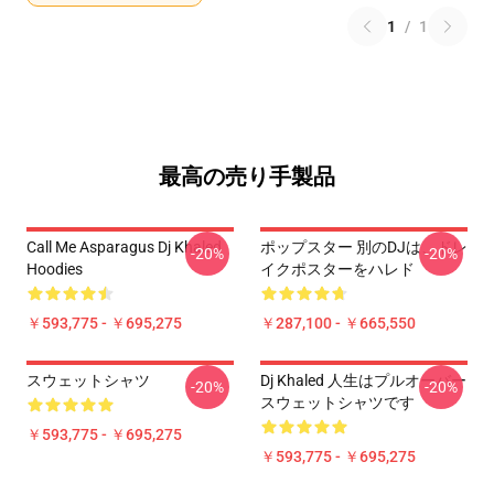
1
/
1
最高の売り手製品
Call Me Asparagus Dj Khaled
ポップスター 別のDJは、ドレ
-20%
-20%
Hoodies
イクポスターをハレド
￥593,775 - ￥695,275
￥287,100 - ￥665,550
スウェットシャツ
Dj Khaled 人生はプルオーバー
-20%
-20%
スウェットシャツです
￥593,775 - ￥695,275
￥593,775 - ￥695,275