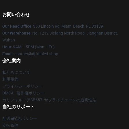
お問い合わせ
Our Head Office
: 350 Lincoln Rd, Miami Beach, FL 33139
Our Warehouse
: No. 1212 Jiefang North Road, Jianghan District,
Wuhan
Hour
: 9AM – 5PM (Mon – Fri)
Email
: contact@dj-khaled.shop
会社案内
私たちについて
利用規約
プライバシーポリシー
DMCA - 著作権ポリシー
カリフォルニアSB657: サプライチェーンの透明性法
当社のサポート
配送&配送ポリシー
支払条件