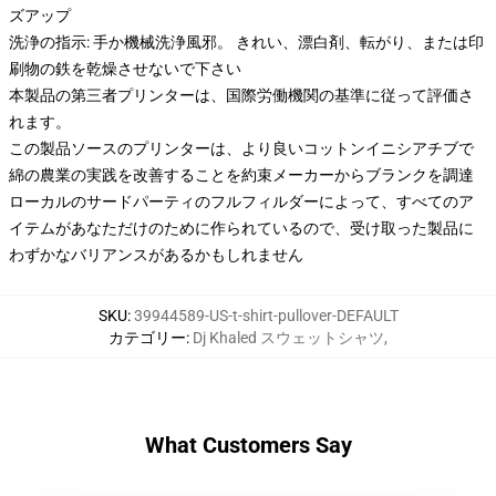
ズアップ
洗浄の指示: 手か機械洗浄風邪。 きれい、漂白剤、転がり、または印
刷物の鉄を乾燥させないで下さい
本製品の第三者プリンターは、国際労働機関の基準に従って評価さ
れます。
この製品ソースのプリンターは、より良いコットンイニシアチブで
綿の農業の実践を改善することを約束メーカーからブランクを調達
ローカルのサードパーティのフルフィルダーによって、すべてのア
イテムがあなただけのために作られているので、受け取った製品に
わずかなバリアンスがあるかもしれません
SKU
:
39944589-US-t-shirt-pullover-DEFAULT
カテゴリー
:
Dj Khaled スウェットシャツ
,
What Customers Say