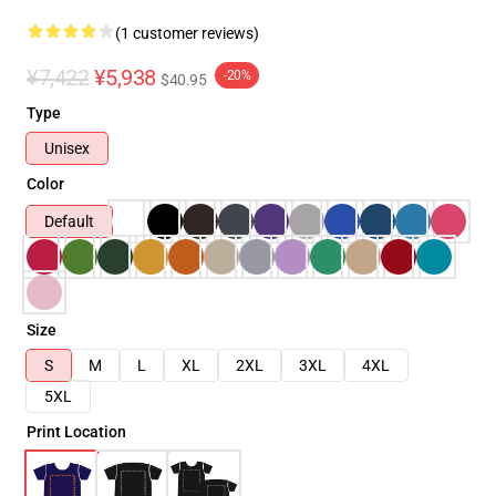
(1 customer reviews)
¥7,422
¥5,938
-20%
$40.95
Type
Unisex
Color
Default
Size
S
M
L
XL
2XL
3XL
4XL
5XL
Print Location