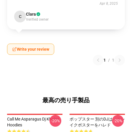
Apr 8, 2025
Clara
C
Verified owner
Write your review
1
/
1
最高の売り手製品
Call Me Asparagus Dj Khaled
ポップスター 別のDJは、ドレ
-20%
-20%
Hoodies
イクポスターをハレド