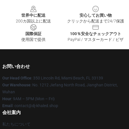
Footer
世界中に配送
安心してお買い物
200カ国以上に配送
クリックから配送まで24/7保護
国際保証
100％安全なチェックアウト
使用国で提供
PayPal / マスターカード / ビザ
お問い合わせ
Our Head Office
: 350 Lincoln Rd, Miami Beach, FL 33139
Our Warehouse
: No. 1212 Jiefang North Road, Jianghan District,
Wuhan
Hour
: 9AM – 5PM (Mon – Fri)
Email
: contact@dj-khaled.shop
会社案内
私たちについて