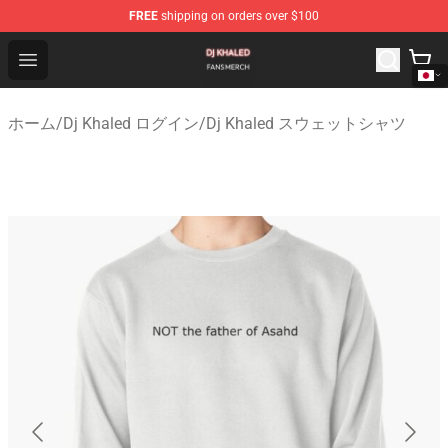
FREE
shipping on orders over $100
Dj Khaled Shop - Official Dj Khaled Merchandise Store
Open menu
ホーム
/
Dj Khaled ログイン
/
Dj Khaled スウェットシャツ