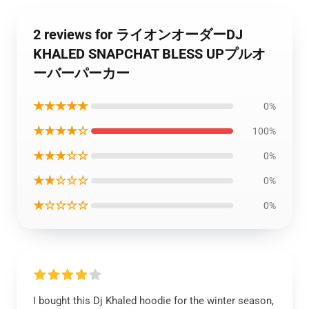
2 reviews for ライオンオーダーDJ
KHALED SNAPCHAT BLESS UPプルオ
ーバーパーカー
★★★★★
0%
★★★★☆
100%
★★★☆☆
0%
★★☆☆☆
0%
★☆☆☆☆
0%
I bought this Dj Khaled hoodie for the winter season,