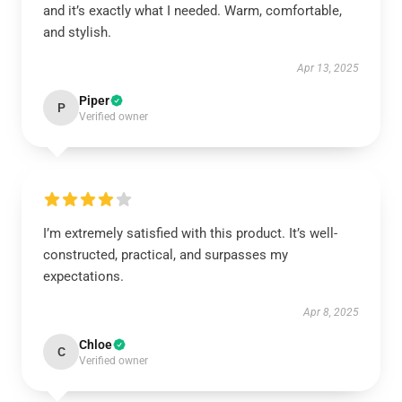
and it’s exactly what I needed. Warm, comfortable,
and stylish.
Apr 13, 2025
Piper
P
Verified owner
I’m extremely satisfied with this product. It’s well-
constructed, practical, and surpasses my
expectations.
Apr 8, 2025
Chloe
C
Verified owner