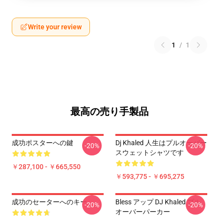
Write your review
1
/
1
最高の売り手製品
成功ポスターへの鍵
Dj Khaled 人生はプルオーバー
-20%
-20%
スウェットシャツです
￥287,100 - ￥665,550
￥593,775 - ￥695,275
成功のセーターへのキー
Bless アップ DJ Khaled プル
-20%
-20%
オーバーパーカー