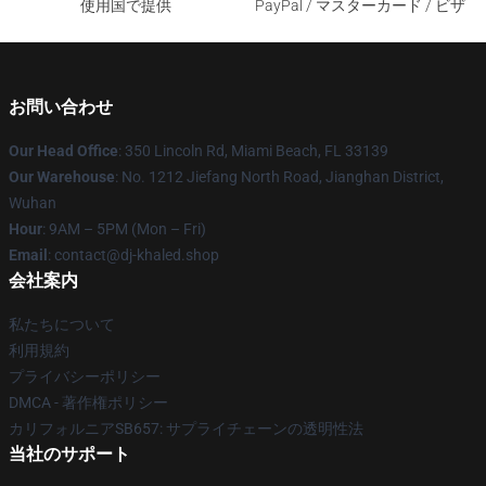
使用国で提供
PayPal / マスターカード / ビザ
お問い合わせ
Our Head Office
: 350 Lincoln Rd, Miami Beach, FL 33139
Our Warehouse
: No. 1212 Jiefang North Road, Jianghan District,
Wuhan
Hour
: 9AM – 5PM (Mon – Fri)
Email
: contact@dj-khaled.shop
会社案内
私たちについて
利用規約
プライバシーポリシー
DMCA - 著作権ポリシー
カリフォルニアSB657: サプライチェーンの透明性法
当社のサポート