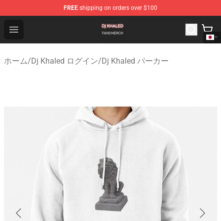
FREE
shipping on orders over $100
Dj Khaled Shop - Official Dj Khaled Merchandise Store
Open menu
ホーム
/
Dj Khaled ログイン
/
Dj Khaled パーカー