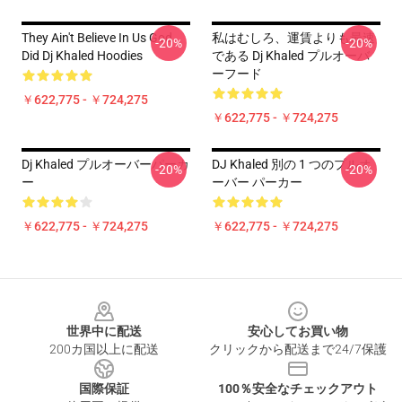
They Ain't Believe In Us God
私はむしろ、運賃よりも最速
-20%
-20%
Did Dj Khaled Hoodies
である Dj Khaled プルオーバ
ーフード
￥622,775 - ￥724,275
￥622,775 - ￥724,275
Dj Khaled プルオーバーパーカ
DJ Khaled 別の 1 つのプルオ
-20%
-20%
ー
ーバー パーカー
￥622,775 - ￥724,275
￥622,775 - ￥724,275
Footer
世界中に配送
安心してお買い物
200カ国以上に配送
クリックから配送まで24/7保護
国際保証
100％安全なチェックアウト