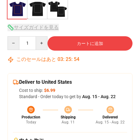
サイズガイドを見る
Quantity
カートに追加
このセールはあと
03
:
25
:
54
Deliver to United States
Cost to ship:
$6.99
Standard - Order today to get by
Aug. 15 - Aug. 22
Production
Shipping
Delivered
Today
Aug. 11
Aug. 15 - Aug. 22