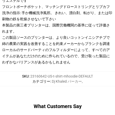
リエステルです
フロントポーチポケット、マッチングドローストリングとリブカフ
洗浄の指示: 手か機械洗浄風邪。 きれい、漂白剤、転がり、または印
刷物の鉄を乾燥させないで下さい
本製品の第三者プリンターは、国際労働機関の基準に従って評価さ
れます。
この製品ソースのプリンターは、より良いコットンイニシアチブで
綿の農業の実践を改善することを約束メーカーからブランクを調達
ローカルのサードパーティのフルフィルダーによって、すべてのア
イテムがあなただけのために作られているので、受け取った製品に
わずかなバリアンスがあるかもしれません
SKU
:
23160642-US-t-shirt-mhoodie-DEFAULT
カテゴリー
:
Dj Khaled パーカー
,
What Customers Say