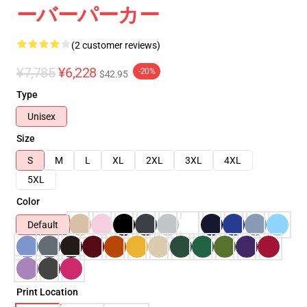
ーバーパーカー
(2 customer reviews)
¥7,785
¥6,228
-20%
$42.95
Type
Unisex
Size
S
M
L
XL
2XL
3XL
4XL
5XL
Color
Default
Print Location