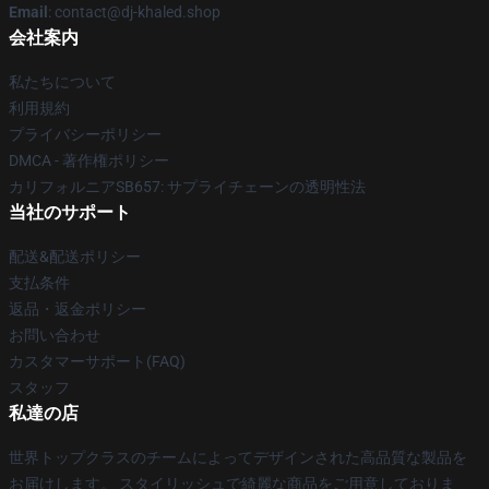
Email
: contact@dj-khaled.shop
会社案内
私たちについて
利用規約
プライバシーポリシー
DMCA - 著作権ポリシー
カリフォルニアSB657: サプライチェーンの透明性法
当社のサポート
配送&配送ポリシー
支払条件
返品・返金ポリシー
お問い合わせ
カスタマーサポート(FAQ)
スタッフ
私達の店
世界トップクラスのチームによってデザインされた高品質な製品を
お届けします。 スタイリッシュで綺麗な商品をご用意しておりま