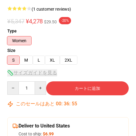
(1 customer reviews)
¥5,347
¥4,278
-20%
$29.50
Type
Women
Size
S
M
L
XL
2XL
サイズガイドを見る
Quantity
カートに追加
このセールはあと
00
:
36
:
54
Deliver to United States
Cost to ship:
$6.99