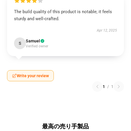
The build quality of this product is notable; it feels
sturdy and well-crafted.
Apr 12, 2025
Samuel
S
Verified owner
Write your review
1
/
1
最高の売り手製品