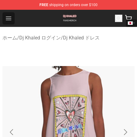
FREE
shipping on orders over $100
Dj Khaled Shop - Official Dj Khaled Merchandise Store
Open menu
ホーム
/
Dj Khaled ログイン
/
Dj Khaled ドレス