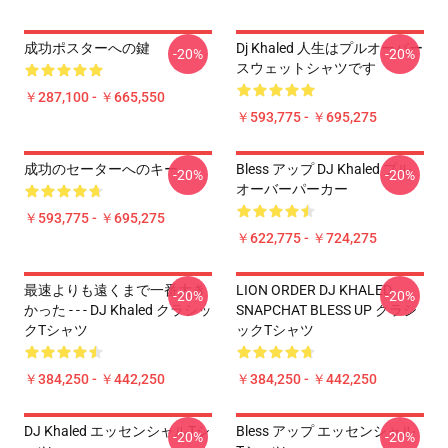
成功ポスターへの鍵
Dj Khaled 人生はプルオーバー
-20%
-20%
スウェットシャツです
￥287,100 - ￥665,550
￥593,775 - ￥695,275
成功のセーターへのキー
Bless アップ DJ Khaled プル
-20%
-20%
オーバーパーカー
￥593,775 - ￥695,275
￥622,775 - ￥724,275
最速よりも遠くまで一番大き
LION ORDER DJ KHALED
-20%
-20%
かった - - - DJ Khaled クラシッ
SNAPCHAT BLESS UP クラシ
クTシャツ
ックTシャツ
￥384,250 - ￥442,250
￥384,250 - ￥442,250
DJ Khaled エッセンシャルTシ
Bless アップ エッセンシャル
-20%
-20%