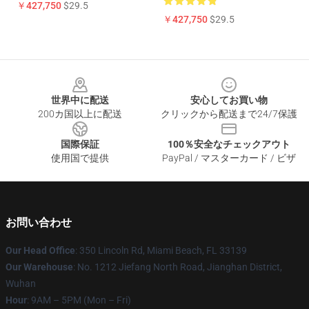
￥427,750
$29.5
￥427,750
$29.5
Footer
世界中に配送
安心してお買い物
200カ国以上に配送
クリックから配送まで24/7保護
国際保証
100％安全なチェックアウト
使用国で提供
PayPal / マスターカード / ビザ
お問い合わせ
Our Head Office
: 350 Lincoln Rd, Miami Beach, FL 33139
Our Warehouse
: No. 1212 Jiefang North Road, Jianghan District,
Wuhan
Hour
: 9AM – 5PM (Mon – Fri)