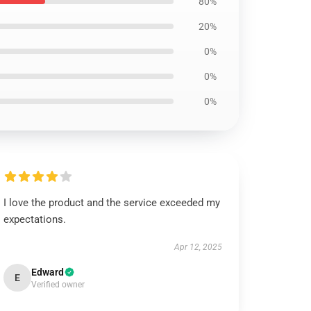
80%
20%
0%
0%
0%
I love the product and the service exceeded my
expectations.
Apr 12, 2025
Edward
E
Verified owner