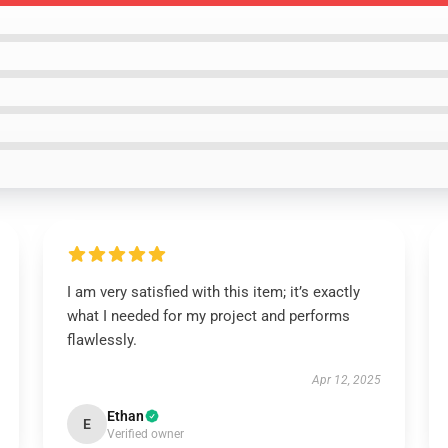
I am very satisfied with this item; it’s exactly
what I needed for my project and performs
flawlessly.
Apr 12, 2025
Ethan
E
Verified owner