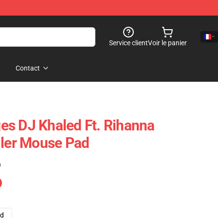
Service client
Voir le panier
Contact
s DJ Khaled Ft. Rihanna
ller Mouse Pad
)
ad