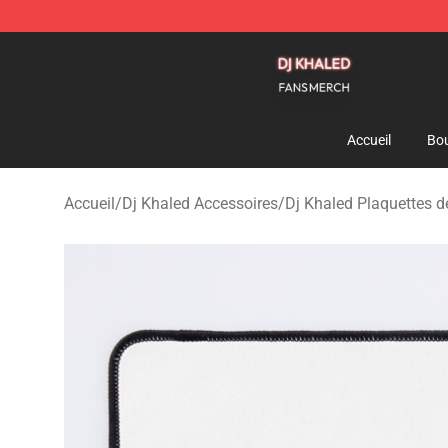
Dj Khaled Shop - Official Dj Khaled Merchandise Store
Accueil
Bou
Accueil
/
Dj Khaled Accessoires
/
Dj Khaled Plaquettes d