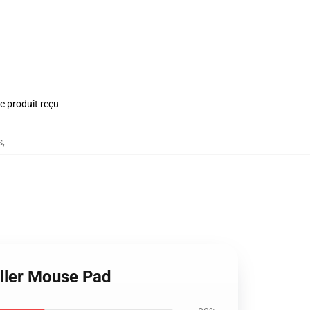
le produit reçu
s
,
iller Mouse Pad