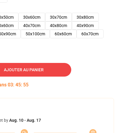
0x50cm
30x60cm
30x70cm
30x80cm
0x60cm
40x70cm
40x80cm
40x90cm
50x90cm
50x100cm
60x60cm
60x70cm
AJOUTER AU PANIER
dans
03
:
45
:
54
et by
Aug. 10 - Aug. 17