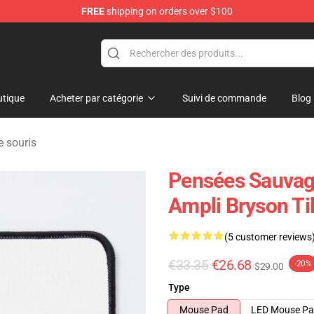
FREE
shipping on orders over $100
tique
Acheter par catégorie
Suivi de commande
Blog
e souris
Pensées Sauvage
Ampli Bryson Ti
(5 customer reviews
€33.35
€26.68
-20%
$29.00
Type
Mouse Pad
LED Mouse P