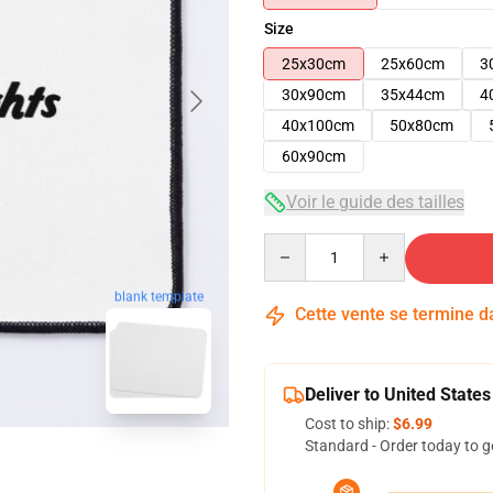
Size
25x30cm
25x60cm
3
30x90cm
35x44cm
4
40x100cm
50x80cm
60x90cm
Voir le guide des tailles
Quantity
blank template
Cette vente se termine 
Deliver to United States
Cost to ship:
$6.99
Standard - Order today to g