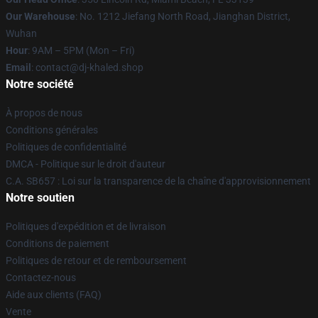
Our Warehouse
: No. 1212 Jiefang North Road, Jianghan District,
Wuhan
Hour
: 9AM – 5PM (Mon – Fri)
Email
: contact@dj-khaled.shop
Notre société
À propos de nous
Conditions générales
Politiques de confidentialité
DMCA - Politique sur le droit d'auteur
C.A. SB657 : Loi sur la transparence de la chaîne d'approvisionnement
Notre soutien
Politiques d'expédition et de livraison
Conditions de paiement
Politiques de retour et de remboursement
Contactez-nous
Aide aux clients (FAQ)
Vente