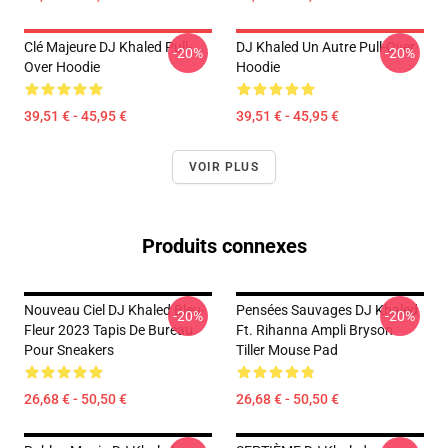
Clé Majeure DJ Khaled Pull-
DJ Khaled Un Autre Pull-Over
-20%
-20%
Over Hoodie
Hoodie
39,51 € - 45,95 €
39,51 € - 45,95 €
VOIR PLUS
Produits connexes
Nouveau Ciel DJ Khaled Bleu-
Pensées Sauvages DJ Khaled
-20%
-20%
Fleur 2023 Tapis De Bureau
Ft. Rihanna Ampli Bryson
Pour Sneakers
Tiller Mouse Pad
26,68 € - 50,50 €
26,68 € - 50,50 €