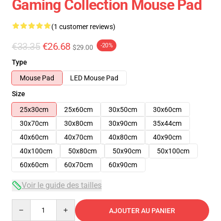
Gaming Collection Mouse Pad
(1 customer reviews)
€33.35
€26.68
-20%
$29.00
Type
Mouse Pad
LED Mouse Pad
Size
25x30cm
25x60cm
30x50cm
30x60cm
30x70cm
30x80cm
30x90cm
35x44cm
40x60cm
40x70cm
40x80cm
40x90cm
40x100cm
50x80cm
50x90cm
50x100cm
60x60cm
60x70cm
60x90cm
Voir le guide des tailles
Quantity
AJOUTER AU PANIER