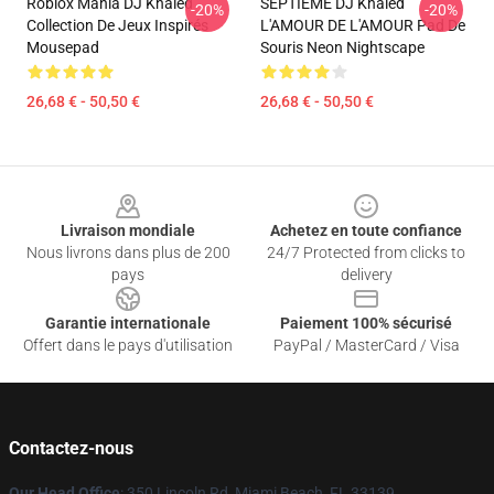
Roblox Mania DJ Khaled
SEPTIÈME DJ Khaled
-20%
-20%
Collection De Jeux Inspirés
L'AMOUR DE L'AMOUR Pad De
Mousepad
Souris Neon Nightscape
26,68 € - 50,50 €
26,68 € - 50,50 €
Footer
Livraison mondiale
Achetez en toute confiance
Nous livrons dans plus de 200
24/7 Protected from clicks to
pays
delivery
Garantie internationale
Paiement 100% sécurisé
Offert dans le pays d'utilisation
PayPal / MasterCard / Visa
Contactez-nous
Our Head Office
: 350 Lincoln Rd, Miami Beach, FL 33139