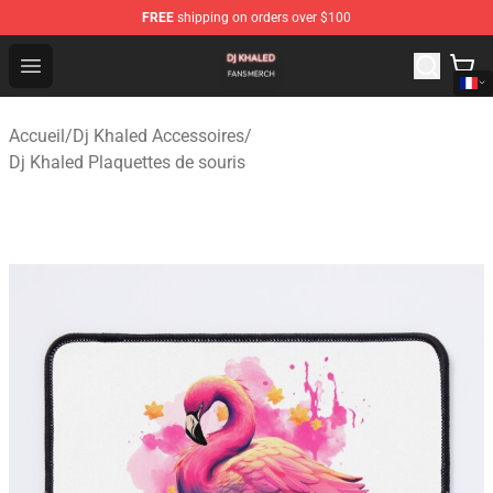
FREE
shipping on orders over $100
Dj Khaled Shop - Official Dj Khaled Merchandise Store
Open menu
Accueil
/
Dj Khaled Accessoires
/
Dj Khaled Plaquettes de souris