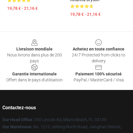
19,78 € - 21,16 €
19,78 € - 21,16 €
Footer
Livraison mondiale
Achetez en toute confiance
Nous livrons dans plus de 200
24/7 Protected from clicks to
pays
delivery
Garantie internationale
Paiement 100% sécurisé
Offert dans le pays d'utilisation
PayPal / MasterCard / Visa
Contactez-nous
Our Head Office
: 350 Lincoln Rd, Miami Beach, FL 33139
Our Warehouse
: No. 1212 Jiefang North Road, Jianghan District,