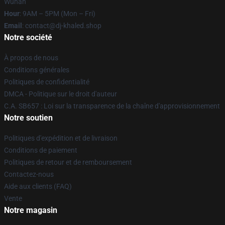
Wuhan
Hour
: 9AM – 5PM (Mon – Fri)
Email
: contact@dj-khaled.shop
Notre société
À propos de nous
Conditions générales
Politiques de confidentialité
DMCA - Politique sur le droit d'auteur
C.A. SB657 : Loi sur la transparence de la chaîne d'approvisionnement
Notre soutien
Politiques d'expédition et de livraison
Conditions de paiement
Politiques de retour et de remboursement
Contactez-nous
Aide aux clients (FAQ)
Vente
Notre magasin