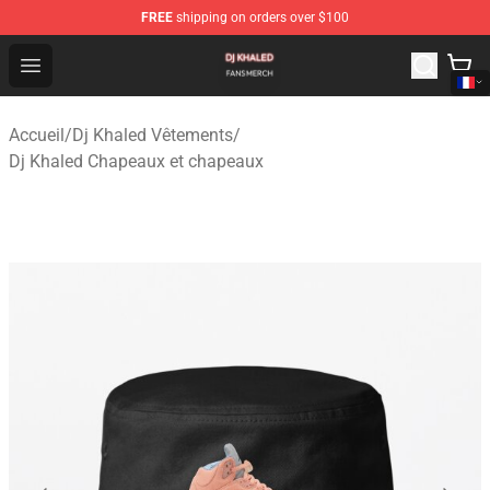
FREE
shipping on orders over $100
Dj Khaled Shop - Official Dj Khaled Merchandise Store
Open menu
Accueil
/
Dj Khaled Vêtements
/
Dj Khaled Chapeaux et chapeaux