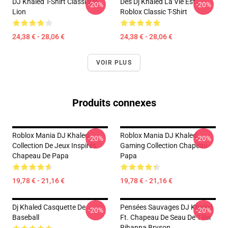
DJ Khaled T-Shirt Classique
Des Dj Khaled La Vie Est
-20%
-20%
Lion
Roblox Classic T-Shirt
24,38 € - 28,06 €
24,38 € - 28,06 €
VOIR PLUS
Produits connexes
Roblox Mania DJ Khaled
Roblox Mania DJ Khaled
-20%
-20%
Collection De Jeux Inspirés
Gaming Collection Chapeau
Chapeau De Papa
Papa
19,78 € - 21,16 €
19,78 € - 21,16 €
Dj Khaled Casquette De
Pensées Sauvages DJ Khaled
-20%
-20%
Baseball
Ft. Chapeau De Seau De Tiller
Rihanna Bryson