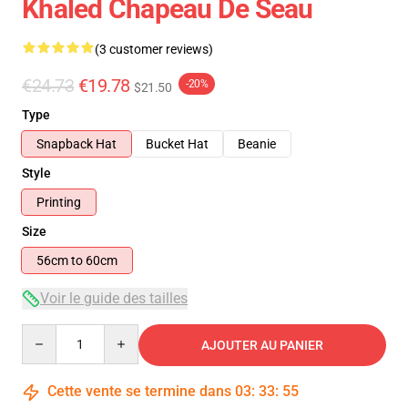
Khaled Chapeau De Seau
(3 customer reviews)
€24.73
€19.78
-20%
$21.50
Type
Snapback Hat
Bucket Hat
Beanie
Style
Printing
Size
56cm to 60cm
Voir le guide des tailles
Quantity
AJOUTER AU PANIER
Cette vente se termine dans
03
:
33
:
54