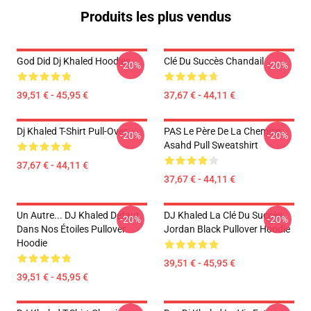
Produits les plus vendus
God Did Dj Khaled Hoodies
Clé Du Succès Chandail
-20%
-20%
39,51 € - 45,95 €
37,67 € - 44,11 €
Dj Khaled T-Shirt Pull-Over
PAS Le Père De La Chemise
-20%
-20%
Asahd Pull Sweatshirt
37,67 € - 44,11 €
37,67 € - 44,11 €
Un Autre... DJ Khaled Défaut
DJ Khaled La Clé Du Succès
-20%
-20%
Dans Nos Étoiles Pullover
Jordan Black Pullover Hoodie
Hoodie
39,51 € - 45,95 €
39,51 € - 45,95 €