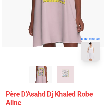
blank template
Père D'Asahd Dj Khaled Robe
Aline