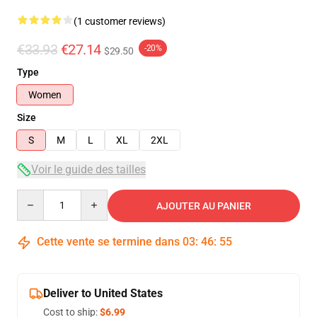
(1 customer reviews)
€33.93
€27.14
-20%
$29.50
Type
Women
Size
S
M
L
XL
2XL
Voir le guide des tailles
Quantity
AJOUTER AU PANIER
Cette vente se termine dans
03
:
46
:
55
Deliver to United States
Cost to ship:
$6.99