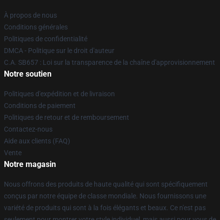
À propos de nous
Conditions générales
Politiques de confidentialité
DMCA - Politique sur le droit d'auteur
C.A. SB657 : Loi sur la transparence de la chaîne d'approvisionnement
Notre soutien
Politiques d'expédition et de livraison
Conditions de paiement
Politiques de retour et de remboursement
Contactez-nous
Aide aux clients (FAQ)
Vente
Notre magasin
Nous offrons des produits de haute qualité qui sont spécifiquement
conçus par notre équipe de classe mondiale. Nous fournissons une
variété de produits qui sont à la fois élégants et beaux. Ce n'est pas
seulement pour montrer votre style individuel, mais aussi pour vous de