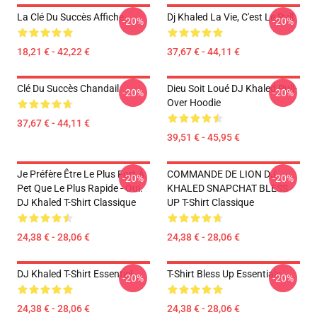
La Clé Du Succès Affiche
Dj Khaled La Vie, C'est Le Pull
-20%
-20%
18,21 € - 42,22 €
37,67 € - 44,11 €
Clé Du Succès Chandail
Dieu Soit Loué DJ Khaled Pull-
-20%
-20%
Over Hoodie
37,67 € - 44,11 €
39,51 € - 45,95 €
Je Préfère Être Le Plus Fort À
COMMANDE DE LION DJ
-20%
-20%
Pet Que Le Plus Rapide - Oui.
KHALED SNAPCHAT BLESS
DJ Khaled T-Shirt Classique
UP T-Shirt Classique
24,38 € - 28,06 €
24,38 € - 28,06 €
DJ Khaled T-Shirt Essentiel
T-Shirt Bless Up Essentials
-20%
-20%
24,38 € - 28,06 €
24,38 € - 28,06 €