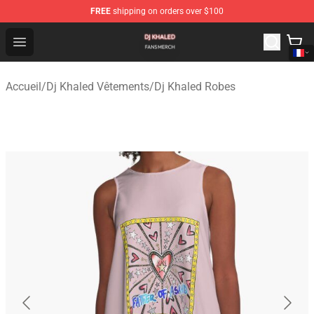
FREE
shipping on orders over $100
Dj Khaled Shop - Official Dj Khaled Merchandise Store
Open menu
Accueil
/
Dj Khaled Vêtements
/
Dj Khaled Robes