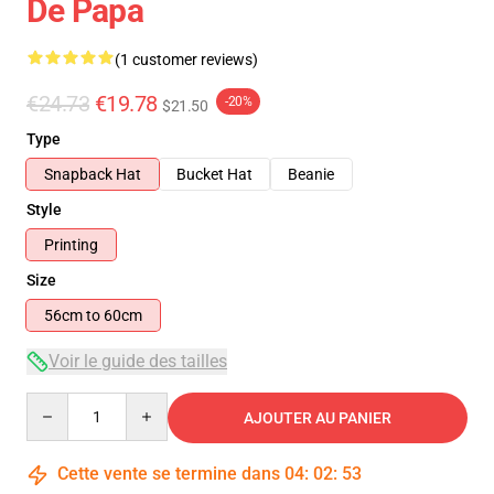
De Papa
(1 customer reviews)
€24.73
€19.78
-20%
$21.50
Type
Snapback Hat
Bucket Hat
Beanie
Style
Printing
Size
56cm to 60cm
Voir le guide des tailles
Quantity
AJOUTER AU PANIER
Cette vente se termine dans
04
:
02
:
53