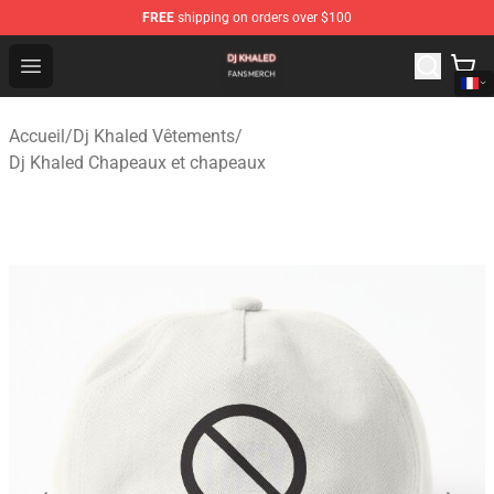
FREE
shipping on orders over $100
Dj Khaled Shop - Official Dj Khaled Merchandise Store
Open menu
Accueil
/
Dj Khaled Vêtements
/
Dj Khaled Chapeaux et chapeaux