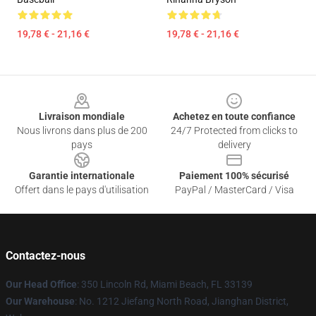
19,78 € - 21,16 €
19,78 € - 21,16 €
Footer
Livraison mondiale
Achetez en toute confiance
Nous livrons dans plus de 200
24/7 Protected from clicks to
pays
delivery
Garantie internationale
Paiement 100% sécurisé
Offert dans le pays d'utilisation
PayPal / MasterCard / Visa
Contactez-nous
Our Head Office
: 350 Lincoln Rd, Miami Beach, FL 33139
Our Warehouse
: No. 1212 Jiefang North Road, Jianghan District,