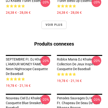
DJ Khaled T-Shirt Essentiel
T-Shirt Bless Up Essentials
-20%
-20%
24,38 € - 28,06 €
24,38 € - 28,06 €
VOIR PLUS
Produits connexes
SEPTEMBRE Ft. DJ Khaled -
Roblox Mania DJ Khaled
-20%
-20%
L'AMOUR MONEY FAME -
Collection De Jeux Inspirés
Neon Nightscape Casquette
Casquette De Baseball
De Baseball
19,78 € - 21,16 €
19,78 € - 21,16 €
Nouveau Ciel DJ Khaled
Pensées Sauvages DJ Khaled
-20%
-20%
Casquette Blue Sneakers
Ft. Chapeau De Seau De Tiller
Baseball
Rihanna Bryson