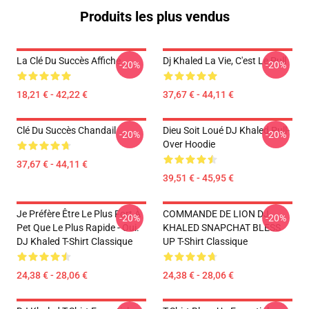
Produits les plus vendus
La Clé Du Succès Affiche
Dj Khaled La Vie, C'est Le Pull
-20%
-20%
18,21 € - 42,22 €
37,67 € - 44,11 €
Clé Du Succès Chandail
Dieu Soit Loué DJ Khaled Pull-
-20%
-20%
Over Hoodie
37,67 € - 44,11 €
39,51 € - 45,95 €
Je Préfère Être Le Plus Fort À
COMMANDE DE LION DJ
-20%
-20%
Pet Que Le Plus Rapide - Oui.
KHALED SNAPCHAT BLESS
DJ Khaled T-Shirt Classique
UP T-Shirt Classique
24,38 € - 28,06 €
24,38 € - 28,06 €