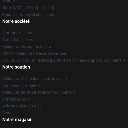
Wuhan
Hour
: 9AM – 5PM (Mon – Fri)
Email
: contact@dj-khaled.shop
Notre société
À propos de nous
Conditions générales
Politiques de confidentialité
DMCA - Politique sur le droit d'auteur
C.A. SB657 : Loi sur la transparence de la chaîne d'approvisionnement
Notre soutien
Politiques d'expédition et de livraison
Conditions de paiement
Politiques de retour et de remboursement
Contactez-nous
Aide aux clients (FAQ)
Vente
Notre magasin