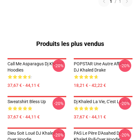
1
/
1
Produits les plus vendus
Call Me Asparagus Dj Khaled
POPSTAR Une Autre Affiche
-20%
-20%
Hoodies
DJ Khaled Drake
37,67 € - 44,11 €
18,21 € - 42,22 €
Sweatshirt Bless Up
Dj Khaled La Vie, C'est Le Pull
-20%
-20%
37,67 € - 44,11 €
37,67 € - 44,11 €
Dieu Soit Loué DJ Khaled Pull-
PAS Le Père D'Asahed DJ
-20%
-20%
Over Hoodie
Khaled Pull-Over Hoodie