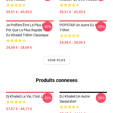
39,51 € - 45,95 €
39,51 € - 45,95 €
Je Préfère Être Le Plus Fort À
POPSTAR Un Autre DJ Khaled
-20%
-20%
Pet Que Le Plus Rapide - Oui.
T-Shirt
DJ Khaled T-Shirt Classique
24,38 € - 28,06 €
24,38 € - 28,06 €
VOIR PLUS
Produits connexes
Dj Khaled La Vie, C'est Le Pull
DJ Khaled Un Autre
-20%
-20%
Sweatshirt
37,67 € - 44,11 €