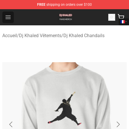
FREE
shipping on orders over $100
Dj Khaled Shop - Official Dj Khaled Merchandise Store
Open menu
Accueil
/
Dj Khaled Vêtements
/
Dj Khaled Chandails