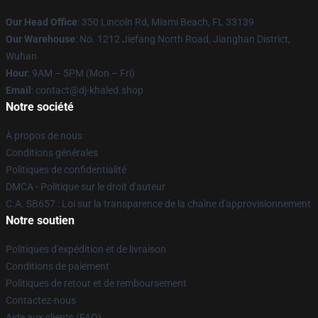
Our Head Office
: 350 Lincoln Rd, Miami Beach, FL 33139
Our Warehouse
: No. 1212 Jiefang North Road, Jianghan District,
Wuhan
Hour
: 9AM – 5PM (Mon – Fri)
Email
: contact@dj-khaled.shop
Notre société
À propos de nous
Conditions générales
Politiques de confidentialité
DMCA - Politique sur le droit d'auteur
C.A. SB657 : Loi sur la transparence de la chaîne d'approvisionnement
Notre soutien
Politiques d'expédition et de livraison
Conditions de paiement
Politiques de retour et de remboursement
Contactez-nous
Aide aux clients (FAQ)