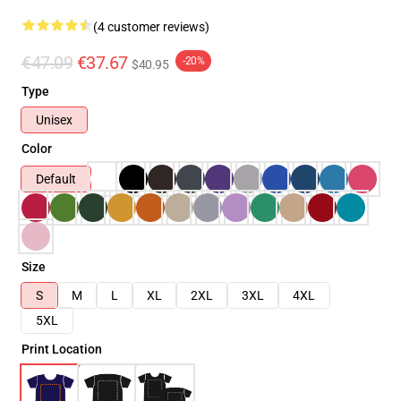
(4 customer reviews)
€47.09
€37.67
-20%
$40.95
Type
Unisex
Color
Default
Size
S
M
L
XL
2XL
3XL
4XL
5XL
Print Location