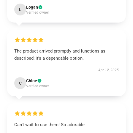
Logan
L
Verified owner
The product arrived promptly and functions as
described; it’s a dependable option.
Apr 12, 2025
Chloe
C
Verified owner
Can’t wait to use them! So adorable