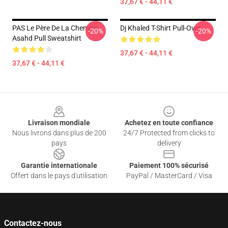
37,67 € - 44,11 €
PAS Le Père De La Chemise
Dj Khaled T-Shirt Pull-Over
-20%
-20%
Asahd Pull Sweatshirt
37,67 € - 44,11 €
37,67 € - 44,11 €
Footer
Livraison mondiale
Achetez en toute confiance
Nous livrons dans plus de 200
24/7 Protected from clicks to
pays
delivery
Garantie internationale
Paiement 100% sécurisé
Offert dans le pays d'utilisation
PayPal / MasterCard / Visa
Contactez-nous