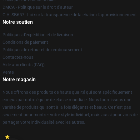
DMCA - Politique sur le droit d'auteur
C.A. SB657 : Loi sur la transparence de la chaîne d'approvisionnement
Notre soutien
Politiques d'expédition et de livraison
Conditions de paiement
Politiques de retour et de remboursement
Contactez-nous
Aide aux clients (FAQ)
Vente
Notre magasin
Nous offrons des produits de haute qualité qui sont spécifiquement
conçus par notre équipe de classe mondiale. Nous fournissons une
variété de produits qui sont à la fois élégants et beaux. Ce n'est pas
seulement pour montrer votre style individuel, mais aussi pour vous de
partager votre individualité avec les autres.