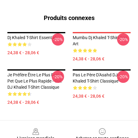
Produits connexes
Dj Khaled T-Shirt Essentiel
Mumbu Dj Khaled T-Shirt Fan
-20%
-20%
Art
24,38 € - 28,06 €
24,38 € - 28,06 €
Je Préfère Être Le Plus Fort À
Pas Le Père D'Asahd DJ
-20%
-20%
Pet Que Le Plus Rapide - Oui.
Khaled T-Shirt Classique
DJ Khaled T-Shirt Classique
24,38 € - 28,06 €
24,38 € - 28,06 €
Footer