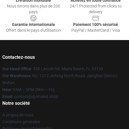
Livraison mondiale
Achetez en toute confiance
Nous livrons dans plus de 200
24/7 Protected from clicks to
pays
delivery
Garantie internationale
Paiement 100% sécurisé
Offert dans le pays d'utilisation
PayPal / MasterCard / Visa
Contactez-nous
Our Head Office
: 350 Lincoln Rd, Miami Beach, FL 33139
Our Warehouse
: No. 1212 Jiefang North Road, Jianghan District,
Wuhan
Hour
: 9AM – 5PM (Mon – Fri)
Email
: contact@dj-khaled.shop
Notre société
À propos de nous
Conditions générales
Politiques de confidentialité