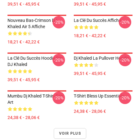
39,51 € - 45,95 €
39,51 € - 45,95 €
Nouveau Bas-Crimson DJ
La Clé Du Succès Affiche
-20%
-20%
Khaled Air 5 Affiche
18,21 € - 42,22 €
18,21 € - 42,22 €
La Clé Du Succès Hoodie Par
Dj Khaled La Pullover Hoodie
-20%
-20%
DJ Khaled
39,51 € - 45,95 €
39,51 € - 45,95 €
Mumbu Dj Khaled T-Shirt Fan
T-Shirt Bless Up Essentials
-20%
-20%
Art
24,38 € - 28,06 €
24,38 € - 28,06 €
VOIR PLUS