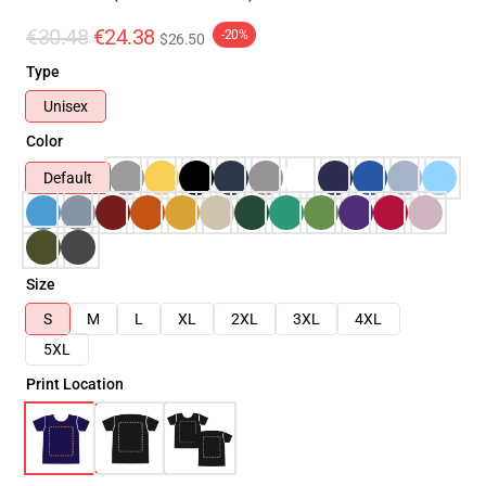
€30.48
€24.38
-20%
$26.50
Type
Unisex
Color
Default
Size
S
M
L
XL
2XL
3XL
4XL
5XL
Print Location