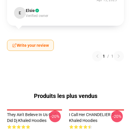
Apr 13, 2025
Elsie
E
Verified owner
Write your review
1
/
1
Produits les plus vendus
They Ain't Believe In Us God
I Call Her CHANDELIER Dj
-20%
-20%
Did Dj Khaled Hoodies
Khaled Hoodies